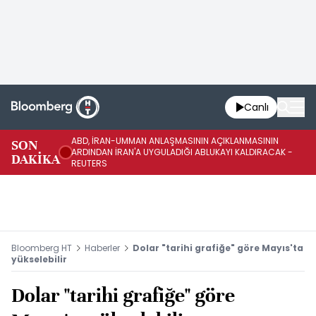
Canlı
ABD, İRAN-UMMAN ANLAŞMASININ AÇIKLANMASININ
AB
SON
ARDINDAN İRAN'A UYGULADIĞI ABLUKAYI KALDIRACAK -
GE
DAKİKA
REUTERS
UY
Bloomberg HT
Haberler
Dolar "tarihi grafiğe" göre Mayıs'ta
yükselebilir
Dolar "tarihi grafiğe" göre