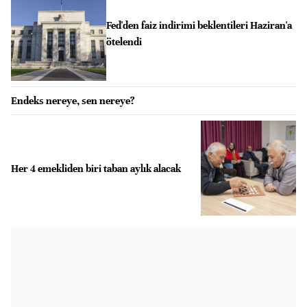
Fed'den faiz indirimi beklentileri Haziran'a
ötelendi
Endeks nereye, sen nereye?
Her 4 emekliden biri taban aylık alacak