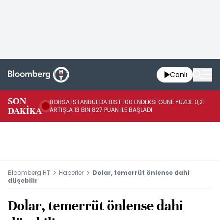
Canlı
SON
BORSA İSTANBUL'DA BIST 100 ENDEKSİ GÜNE YÜZDE 0,21
GÜ
DAKİKA
ARTIŞLA 13 BİN 827 PUAN İLE BAŞLADI
TA
Bloomberg HT
Haberler
Dolar, temerrüt önlense dahi
düşebilir
Dolar, temerrüt önlense dahi