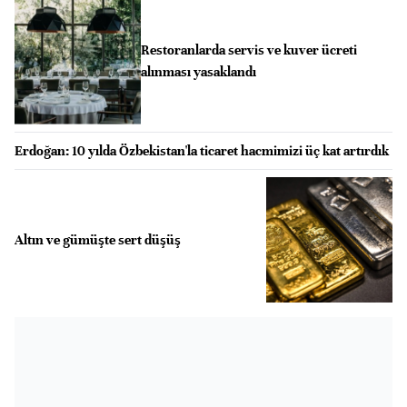
Restoranlarda servis ve kuver ücreti
alınması yasaklandı
Erdoğan: 10 yılda Özbekistan'la ticaret hacmimizi üç kat artırdık
Altın ve gümüşte sert düşüş