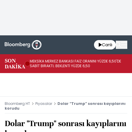
Canlı
SON
MEKSİKA MERKEZ BANKASI FAİZ ORANINI YÜZDE 6,50'DE
OY
DAKİKA
SABİT BIRAKTI; BEKLENTİ YÜZDE 6,50
AÇ
Bloomberg HT
Piyasalar
Dolar “Trump” sonrası kayıplarını
korudu
Dolar "Trump" sonrası kayıplarını