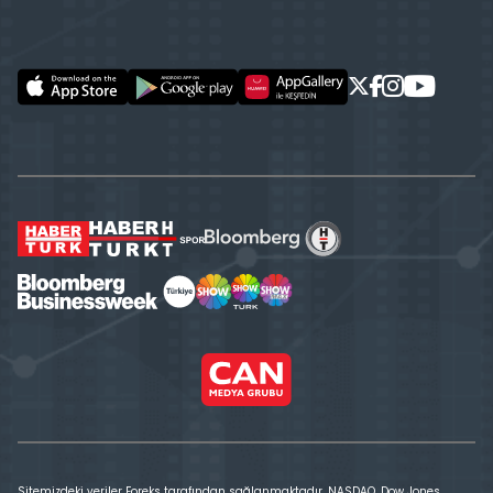
Sitemizdeki veriler Foreks tarafından sağlanmaktadır. NASDAQ, Dow Jones