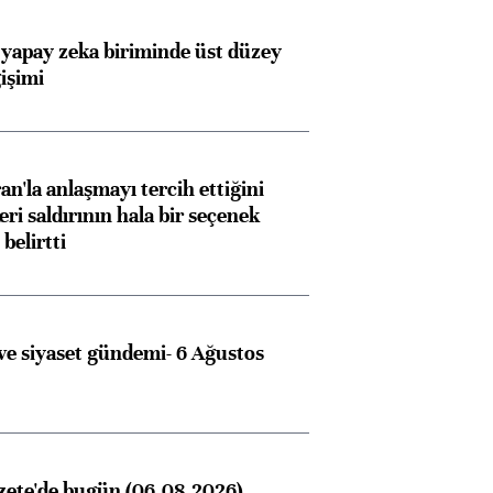
 yapay zeka biriminde üst düzey
işimi
an'la anlaşmayı tercih ettiğini
ri saldırının hala bir seçenek
belirtti
e siyaset gündemi- 6 Ağustos
zete'de bugün (06.08.2026)