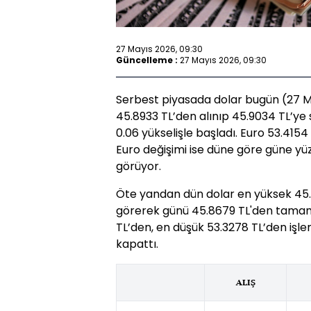
27 Mayıs 2026, 09:30
Güncelleme :
27 Mayıs 2026, 09:30
Serbest piyasada dolar bugün (27 Ma
45.8933 TL’den alınıp 45.9034 TL’ye 
0.06 yükselişle başladı. Euro 53.4154
Euro değişimi ise düne göre güne yüzd
görüyor.
Öte yandan dün dolar en yüksek 45.90
görerek günü 45.8679 TL'den tamaml
TL’den, en düşük 53.3278 TL’den işl
kapattı.
ALIŞ