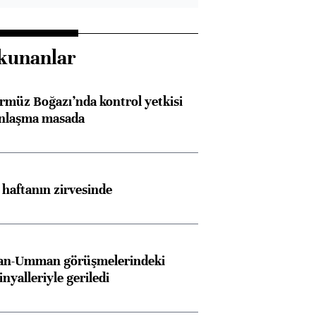
kunanlar
rmüz Boğazı’nda kontrol yetkisi
anlaşma masada
i haftanın zirvesinde
İran-Umman görüşmelerindeki
inyalleriyle geriledi