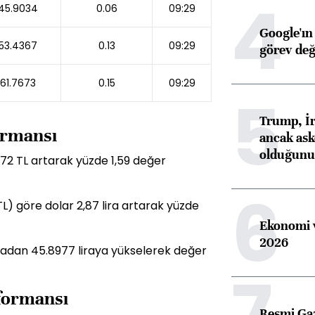
4
45.9034
0.06
09:29
Google'ın
53.4367
0.13
09:29
görev değ
61.7673
0.15
09:29
5
Trump, İr
formansı
ancak aske
olduğunu 
,72 TL artarak yüzde 1,59 değer
6
TL) göre dolar 2,87 lira artarak yüzde
Ekonomi v
2026
liradan 45.8977 liraya yükselerek değer
7
rformansı
Resmi Ga