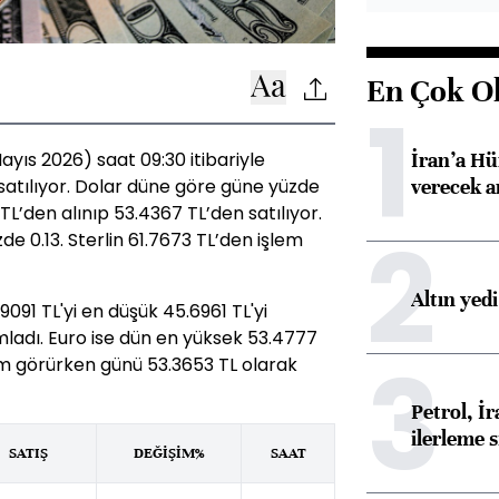
En Çok O
1
İran’a Hü
yıs 2026) saat 09:30 itibariyle
verecek 
satılıyor. Dolar düne göre güne yüzde
 TL’den alınıp 53.4367 TL’den satılıyor.
2
e 0.13. Sterlin 61.7673 TL’den işlem
Altın yed
91 TL'yi en düşük 45.6961 TL'yi
adı. Euro ise dün en yüksek 53.4777
3
em görürken günü 53.3653 TL olarak
Petrol, 
ilerleme s
SATIŞ
DEĞİŞİM%
SAAT