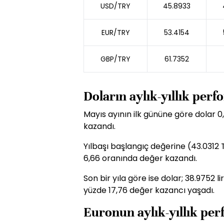
USD/TRY
45.8933
EUR/TRY
53.4154
GBP/TRY
61.7352
Doların aylık-yıllık per
Mayıs ayının ilk gününe göre dolar 0
kazandı.
Yılbaşı başlangıç değerine (43.0312 
6,66 oranında değer kazandı.
Son bir yıla göre ise dolar; 38.9752 
yüzde 17,76 değer kazancı yaşadı.
Euronun aylık-yıllık pe