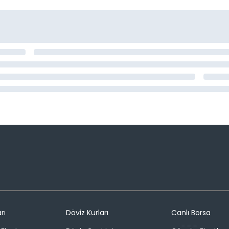
rı
Döviz Kurları
Canlı Borsa