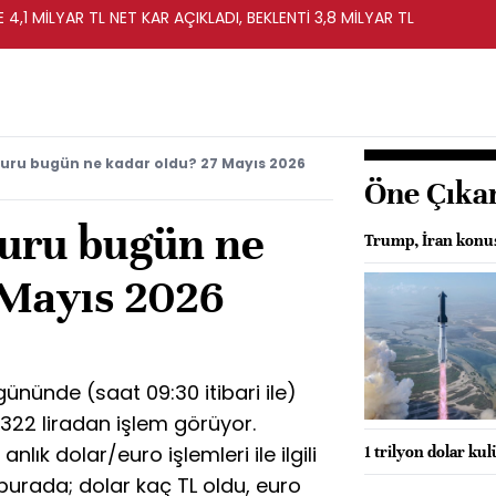
 4,1 MİLYAR TL NET KAR AÇIKLADI, BEKLENTİ 3,8 MİLYAR TL
kuru bugün ne kadar oldu? 27 Mayıs 2026
Öne Çıka
kuru bugün ne
Trump, İran konus
 Mayıs 2026
…
ününde (saat 09:30 itibari ile)
4322 liradan işlem görüyor.
nlık dolar/euro işlemleri ile ilgili
1 trilyon dolar kul
burada; dolar kaç TL oldu, euro