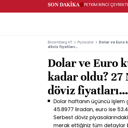
SON DAKİKA
PETKİM İKİNCİ ÇEYREKTE
Bloomberg HT
Piyasalar
Dolar ve Euro 
döviz fiyatları…
Dolar ve Euro 
kadar oldu? 27
döviz fiyatları
Dolar haftanın üçüncü işlem g
45.8977 liradan, euro ise 53.
Serbest döviz piyasalarındaki a
merak ettiğiniz tüm detaylar 