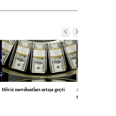
Döviz mevduatları artışa geçti
ABD'de konut başla
toparlandı