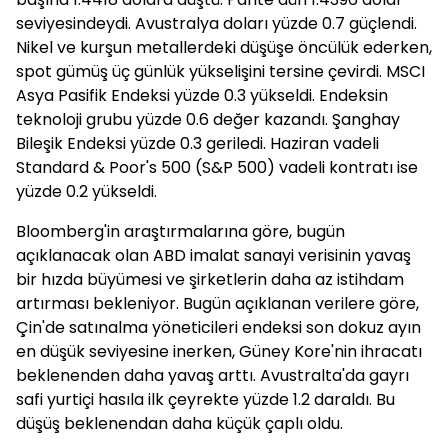
seviyesindeydi. Avustralya doları yüzde 0.7 güçlendi.
Nikel ve kurşun metallerdeki düşüşe öncülük ederken,
spot gümüş üç günlük yükselişini tersine çevirdi. MSCI
Asya Pasifik Endeksi yüzde 0.3 yükseldi. Endeksin
teknoloji grubu yüzde 0.6 değer kazandı. Şanghay
Bileşik Endeksi yüzde 0.3 geriledi. Haziran vadeli
Standard & Poor's 500 (S&P 500) vadeli kontratı ise
yüzde 0.2 yükseldi.
Bloomberg'in araştırmalarına göre, bugün
açıklanacak olan ABD imalat sanayi verisinin yavaş
bir hızda büyümesi ve şirketlerin daha az istihdam
artırması bekleniyor. Bugün açıklanan verilere göre,
Çin'de satınalma yöneticileri endeksi son dokuz ayın
en düşük seviyesine inerken, Güney Kore'nin ihracatı
beklenenden daha yavaş arttı. Avustralta'da gayrı
safi yurtiçi hasıla ilk çeyrekte yüzde 1.2 daraldı. Bu
düşüş beklenendan daha küçük çaplı oldu.