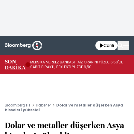
Canlı
SON
MEKSİKA MERKEZ BANKASI FAİZ ORANINI YÜZDE 6,50'DE
OY
DAKİKA
SABİT BIRAKTI; BEKLENTİ YÜZDE 6,50
AÇ
Bloomberg HT
Haberler
Dolar ve metaller düşerken Asya
hisseleri yükseldi
Dolar ve metaller düşerken Asya