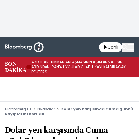
Canlı
ABD, İRAN-UMMAN ANLAŞMASININ AÇIKLANMASININ
AB
SON
ARDINDAN İRAN'A UYGULADIĞI ABLUKAYI KALDIRACAK -
GE
DAKİKA
REUTERS
UY
Bloomberg HT
Piyasalar
Dolar yen karşısında Cuma günkü
kayıplarını korudu
Dolar yen karşısında Cuma