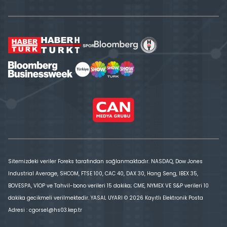
Sitemizdeki veriler Foreks tarafından sağlanmaktadır. NASDAQ, Dow Jones
Industrial Average, SHCOM, FTSE 100, CAC 40, DAX 30, Hang Seng, IBEX 35,
BOVESPA, VİOP ve Tahvil-bono verileri 15 dakika; CME, NYMEX VE S&P verileri 10
dakika gecikmeli verilmektedir. YASAL UYARI © 2026 Kayıtlı Elektronik Posta
Adresi : cgorsel@hs03.kep.tr