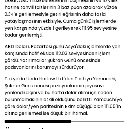
Dolar, ABD hisse senetlerinin düşmesinin ve 10 yıllık
hazine tahvili faizlerinin 3 baz puan azalarak yüzde
2.34'e gerilemesiyle getiri eğrisinin daha fazla
yataylaşmasının etkisiyle, Cuma günkü işlemlerde
yen karşısında yüzde 1 gerileyerek 111.95 seviyesine
kadar gerilemişti.
ABD Doları, Pazartesi günü Asya'daki işlemlerde yen
karşısında hafif ekside 112.03 seviyesinden işlem
gördü. Yatırımcılar Şükran Günü öncesinde
pozisyonlarını korumayı sürdürüyor.
Tokyo'da Ueda Harlow Ltd.'den Toshiya Yamauchi,
Şükran Günü öncesi pozisyonlarının piyasayı
yönlendirdiğini ve bu hafta dolar alımı içn neden
bulunmamasının etkili olduğunu belirtti. Yamauchi'ye
göre dolar/yen paritesinin Ekim düşüğü olan 111.65:'in
altına gerilemesi ise düşük bir ihtimal.