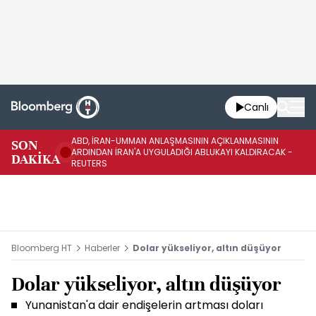
Canlı
ABD, İRAN-UMMAN ANLAŞMASININ AÇIKLANMASININ
AB
SON
ARDINDAN İRAN'A UYGULADIĞI ABLUKAYI KALDIRACAK -
GE
DAKİKA
REUTERS
UY
Bloomberg HT
Haberler
Dolar yükseliyor, altın düşüyor
Dolar yükseliyor, altın düşüyor
Yunanistan'a dair endişelerin artması doları