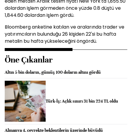
eden metalin Aralık teslim fiyatı New York'ta 1,855.50
dolardan işlem görmeden önce yüzde 0.8 düştü ve
1,844.60 dolardan işlem gördü.
Bloomberg anketine katılan ve aralarında trader ve
yatırımcıların bulunduğu 26 kişiden 22'si bu hafta
metalin bu hafta yükseleceğini öngördü.
Öne Çıkanlar
Altın 5 bin doların, gümüş 100 doların altını gördü
Türk-İş: Açlık sınırı 31 bin 224 TL oldu
Almanya 4. çeyrekte beklentilerin üzerinde büyüdü