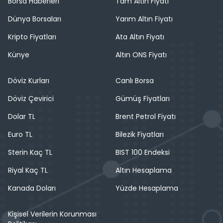
Borsa Haberleri
Tam Altın Fiyatı
Dünya Borsaları
Yarım Altın Fiyatı
Kripto Fiyatları
Ata Altın Fiyatı
Künye
Altın ONS Fiyatı
Döviz Kurları
Canlı Borsa
Döviz Çevirici
Gümüş Fiyatları
Dolar TL
Brent Petrol Fiyatı
Euro TL
Bilezik Fiyatları
Sterin Kaç TL
BIST 100 Endeksi
Riyal Kaç TL
Altın Hesaplama
Kanada Doları
Yüzde Hesaplama
Kişisel Verilerin Korunması