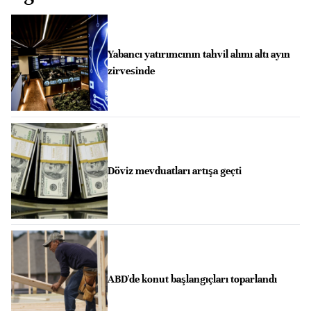
Yabancı yatırımcının tahvil alımı altı ayın
zirvesinde
Döviz mevduatları artışa geçti
ABD'de konut başlangıçları toparlandı