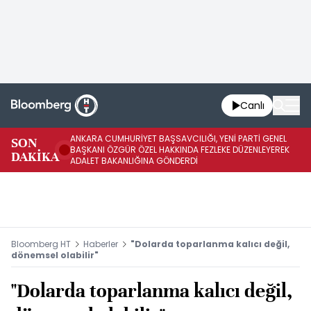
Canlı
ANKARA CUMHURİYET BAŞSAVCILIĞI, YENİ PARTİ GENEL
SON
YE
BAŞKANI ÖZGÜR ÖZEL HAKKINDA FEZLEKE DÜZENLEYEREK
DAKİKA
HA
ADALET BAKANLIĞINA GÖNDERDİ
Bloomberg HT
Haberler
"Dolarda toparlanma kalıcı değil,
dönemsel olabilir"
"Dolarda toparlanma kalıcı değil,