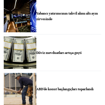
Yabancı yatırımcının tahvil alımı altı ayın
zirvesinde
Döviz mevduatları artışa geçti
ABD'de konut başlangıçları toparlandı