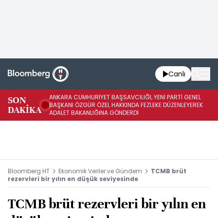
Canlı
ANKARA CUMHURİYET BAŞSAVCILIĞI, YENİ PARTİ GENEL
SON
YE
BAŞKANI ÖZGÜR ÖZEL HAKKINDA FEZLEKE DÜZENLEYEREK
DAKİKA
HA
ADALET BAKANLIĞINA GÖNDERDİ
Bloomberg HT
Ekonomik Veriler ve Gündem
TCMB brüt
rezervleri bir yılın en düşük seviyesinde
TCMB brüt rezervleri bir yılın en