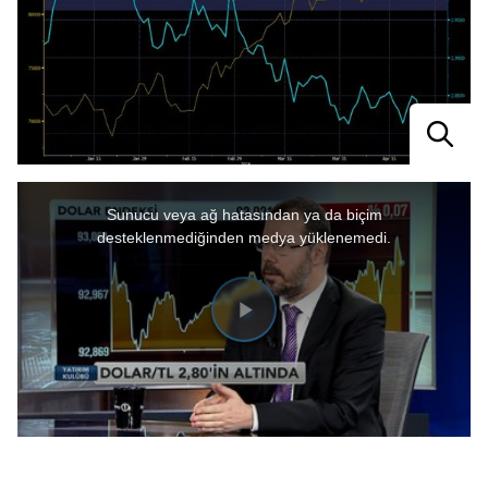
This
Sunucu veya ağ hatasından ya da biçim
is
desteklenmediğinden medya yüklenemedi.
a
modal
window.
Videoyu
Oynat