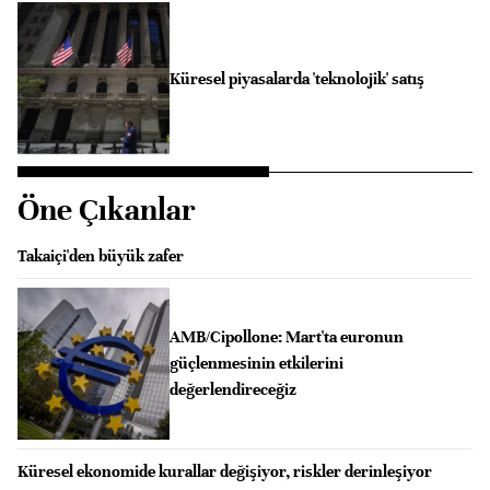
Küresel piyasalarda 'teknolojik' satış
Öne Çıkanlar
Takaiçi'den büyük zafer
AMB/Cipollone: Mart'ta euronun
güçlenmesinin etkilerini
değerlendireceğiz
Küresel ekonomide kurallar değişiyor, riskler derinleşiyor