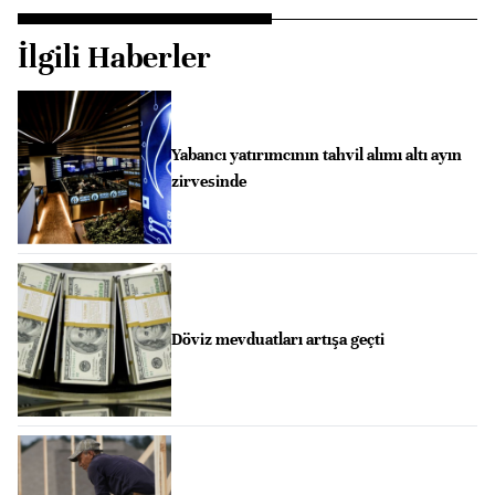
İlgili Haberler
Yabancı yatırımcının tahvil alımı altı ayın
zirvesinde
Döviz mevduatları artışa geçti