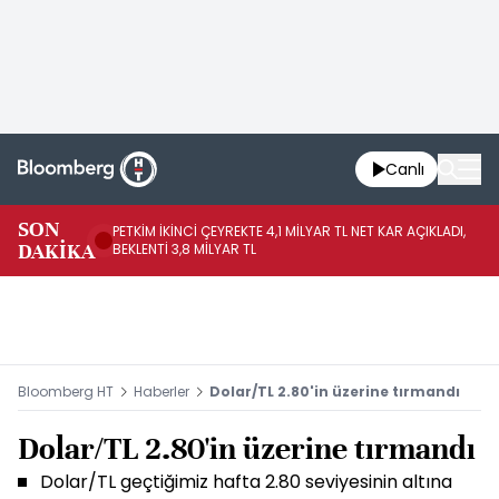
Canlı
SON
PETKİM İKİNCİ ÇEYREKTE 4,1 MİLYAR TL NET KAR AÇIKLADI,
İR
DAKİKA
BEKLENTİ 3,8 MİLYAR TL
UY
Bloomberg HT
Haberler
Dolar/TL 2.80'in üzerine tırmandı
Dolar/TL 2.80'in üzerine tırmandı
Dolar/TL geçtiğimiz hafta 2.80 seviyesinin altına