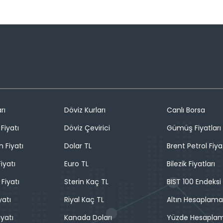
rı
Döviz Kurları
Canlı Borsa
Fiyatı
Döviz Çevirici
Gümüş Fiyatları
n Fiyatı
Dolar TL
Brent Petrol Fiya
iyatı
Euro TL
Bilezik Fiyatları
 Fiyatı
Sterin Kaç TL
BIST 100 Endeksi
yatı
Riyal Kaç TL
Altın Hesaplama
iyatı
Kanada Doları
Yüzde Hesapla