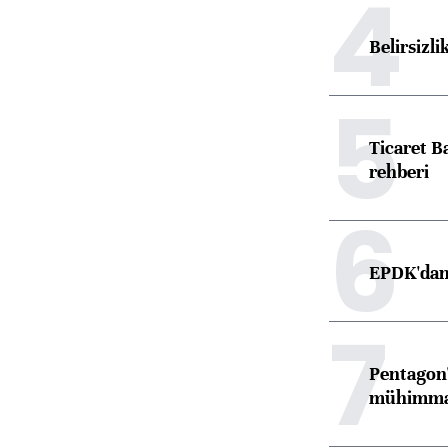
4
Belirsizli
5
Ticaret B
rehberi
6
EPDK'dan 
7
Pentagon'
mühimmat 