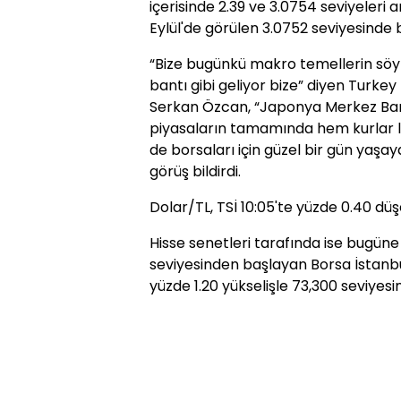
içerisinde 2.39 ve 3.0754 seviyeleri
Eylül'de görülen 3.0752 seviyesinde 
“Bize bugünkü makro temellerin söyl
bantı gibi geliyor bize” diyen Turk
Serkan Özcan, “Japonya Merkez Ban
piyasaların tamamında hem kurlar l
de borsaları için güzel bir gün yaşay
görüş bildirdi.
Dolar/TL, TSİ 10:05'te yüzde 0.40 düş
Hisse senetleri tarafında ise bugüne
seviyesinden başlayan Borsa İstanbul
yüzde 1.20 yükselişle 73,300 seviyesin