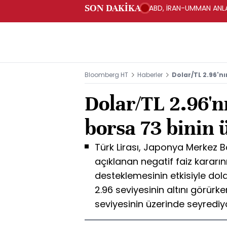
SON DAKİKA
ABD, İRAN-UMMAN ANLA
Bloomberg HT
Haberler
Dolar/TL 2.96'nı
Dolar/TL 2.96'n
borsa 73 binin 
Türk Lirası, Japonya Merkez
açıklanan negatif faiz kararın
desteklemesinin etkisiyle do
2.96 seviyesinin altını görürk
seviyesinin üzerinde seyrediy