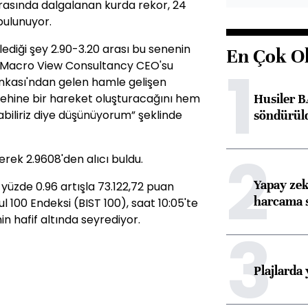
 arasında dalgalanan kurda rekor, 24
bulunuyor.
ediği şey 2.90-3.20 arası bu senenin
En Çok O
1
ey Macro View Consultancy CEO'su
kası'ndan gelen hamle gelişen
Husiler B
ehine bir hareket oluşturacağını hem
söndürül
abiliriz diye düşünüyorum” şeklinde
2
erek 2.9608'den alıcı buldu.
Yapay zek
 yüzde 0.96 artışla 73.122,72 puan
harcama 
 100 Endeksi (BIST 100), saat 10:05'te
in hafif altında seyrediyor.
3
Plajlarda