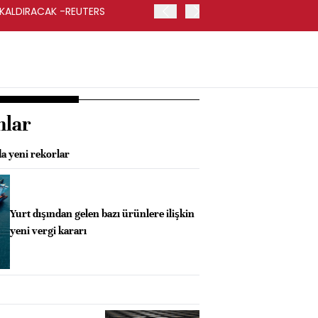
 KALDIRACAK -REUTERS
ABD DIŞİŞLERİ BAKANLIĞI
UYGULANACAK
nlar
a yeni rekorlar
Yurt dışından gelen bazı ürünlere ilişkin
yeni vergi kararı