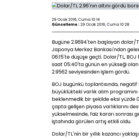
29 Ocak 2016, Cuma 10:14
Güncelleme :
29 Ocak 2016, Cuma 10:28
Bugüne 2.9694'ten başlayan dolar/TL,
Japonya Merkez Bankası'ndan gelen n
06:15'te düşüşe geçti. Dolar/TL, BOJ f
saat 05:40'ta günün en yükseği olan
2.9562 seviyesinden işlem gördü.
BOJ bugünkü toplantısında, negatif 
büyüklükteki varlık alım programını
beklenmedik bir şekilde eksi yüzde 0.
çapta gelişen piyasa varlıklarını dest
yükselmesinde, faiz kararı sonrası gel
iştahında görülen artış etkili oldu.
Dolar/TL'nin bir yıllık kazancı yaklaş