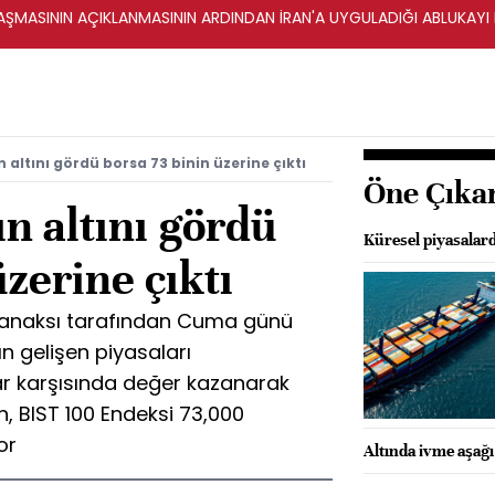
ŞMASININ AÇIKLANMASININ ARDINDAN İRAN'A UYGULADIĞI ABLUKAYI
n altını gördü borsa 73 binin üzerine çıktı
Öne Çıka
ın altını gördü
Küresel piyasalard
üzerine çıktı
 Banaksı tarafından Cuma günü
ın gelişen piyasaları
lar karşısında değer kazanarak
en, BIST 100 Endeksi 73,000
or
Altında ivme aşağı