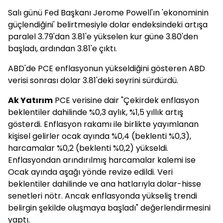
Salı günü Fed Başkanı Jerome Powell'ın 'ekonominin
güçlendiğini' belirtmesiyle dolar endeksindeki artışa
paralel 3.79'dan 3.81'e yükselen kur güne 3.80'den
başladı, ardından 3.81'e çıktı.
ABD'de PCE enflasyonun yükseldiğini gösteren ABD
verisi sonrası dolar 3.81'deki seyrini sürdürdü.
Ak Yatırım
PCE verisine dair "Çekirdek enflasyon
beklentiler dahilinde %0,3 aylık, %1,5 yıllık artış
gösterdi. Enflasyon rakamı ile birlikte yayımlanan
kişisel gelirler ocak ayında %0,4 (beklenti %0,3),
harcamalar %0,2 (beklenti %0,2) yükseldi.
Enflasyondan arındırılmış harcamalar kalemi ise
Ocak ayında aşağı yönde revize edildi. Veri
beklentiler dahilinde ve ana hatlarıyla dolar-hisse
senetleri nötr. Ancak enflasyonda yükseliş trendi
belirgin şekilde oluşmaya başladı" değerlendirmesini
yaptı.