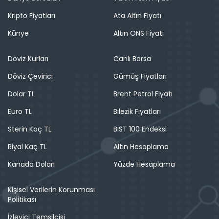
Kripto Fiyatları
Ata Altın Fiyatı
Künye
Altın ONS Fiyatı
Döviz Kurları
Canlı Borsa
Döviz Çevirici
Gümüş Fiyatları
Dolar TL
Brent Petrol Fiyatı
Euro TL
Bilezik Fiyatları
Sterin Kaç TL
BIST 100 Endeksi
Riyal Kaç TL
Altın Hesaplama
Kanada Doları
Yüzde Hesaplama
Kişisel Verilerin Korunması
Politikası
İzleyici Temsilcisi