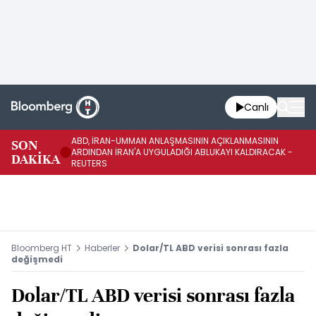
Canlı
ABD, İRAN-UMMAN ANLAŞMASININ AÇIKLANMASININ
AB
SON
ARDINDAN İRAN'A UYGULADIĞI ABLUKAYI KALDIRACAK -
GE
DAKİKA
REUTERS
UY
Bloomberg HT
Haberler
Dolar/TL ABD verisi sonrası fazla
değişmedi
Dolar/TL ABD verisi sonrası fazla