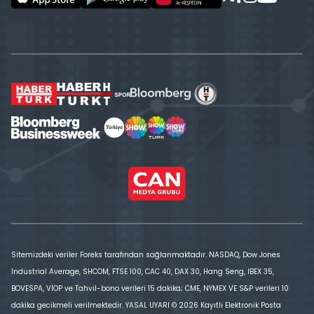
Sitemizdeki veriler Foreks tarafından sağlanmaktadır. NASDAQ, Dow Jones
Industrial Average, SHCOM, FTSE 100, CAC 40, DAX 30, Hang Seng, IBEX 35,
BOVESPA, VİOP ve Tahvil-bono verileri 15 dakika; CME, NYMEX VE S&P verileri 10
dakika gecikmeli verilmektedir. YASAL UYARI © 2026 Kayıtlı Elektronik Posta