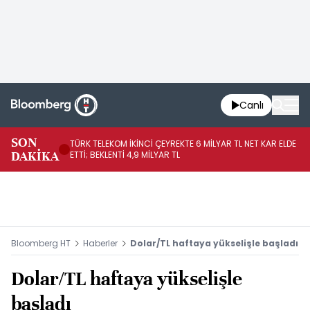
Canlı
SON
TÜRK TELEKOM İKİNCİ ÇEYREKTE 6 MİLYAR TL NET KAR ELDE
AB
DAKİKA
ETTİ; BEKLENTİ 4,9 MİLYAR TL
İR
Bloomberg HT
Haberler
Dolar/TL haftaya yükselişle başladı
Dolar/TL haftaya yükselişle
başladı