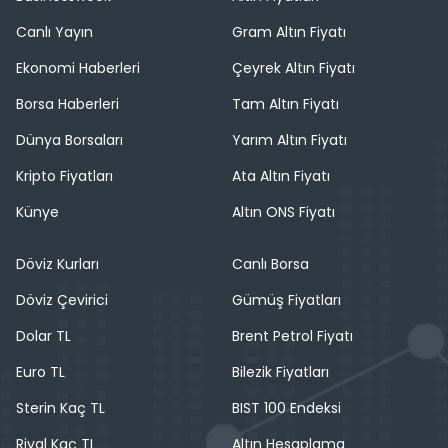
Canlı Yayın
Gram Altın Fiyatı
Ekonomi Haberleri
Çeyrek Altın Fiyatı
Borsa Haberleri
Tam Altın Fiyatı
Dünya Borsaları
Yarım Altın Fiyatı
Kripto Fiyatları
Ata Altın Fiyatı
Künye
Altın ONS Fiyatı
Döviz Kurları
Canlı Borsa
Döviz Çevirici
Gümüş Fiyatları
Dolar TL
Brent Petrol Fiyatı
Euro TL
Bilezik Fiyatları
Sterin Kaç TL
BIST 100 Endeksi
Riyal Kaç TL
Altın Hesaplama