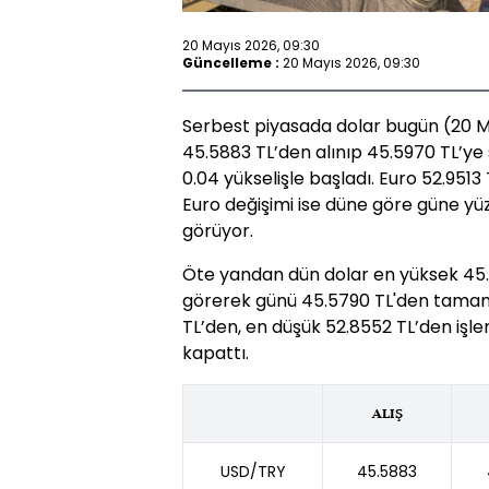
20 Mayıs 2026, 09:30
Güncelleme :
20 Mayıs 2026, 09:30
Serbest piyasada dolar bugün (20 Ma
45.5883 TL’den alınıp 45.5970 TL’ye
0.04 yükselişle başladı. Euro 52.9513 
Euro değişimi ise düne göre güne yüz
görüyor.
Öte yandan dün dolar en yüksek 45.5
görerek günü 45.5790 TL'den tamaml
TL’den, en düşük 52.8552 TL’den işl
kapattı.
ALIŞ
USD/TRY
45.5883