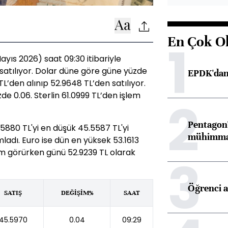
En Çok O
1
yıs 2026) saat 09:30 itibariyle
 satılıyor. Dolar düne göre güne yüzde
EPDK'dan 
TL’den alınıp 52.9648 TL’den satılıyor.
de 0.06. Sterlin 61.0999 TL’den işlem
2
Pentagon'
880 TL'yi en düşük 45.5587 TL'yi
mühimmat 
adı. Euro ise dün en yüksek 53.1613
em görürken günü 52.9239 TL olarak
3
Öğrenci a
SATIŞ
DEĞİŞİM%
SAAT
45.5970
0.04
09:29