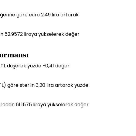
ğerine göre euro 2,49 lira artarak
dan 52.9572 liraya yükselerek değer
rformansı
5 TL düşerek yüzde -0,41 değer
L) göre sterlin 3,20 lira artarak yüzde
 liradan 61.1575 liraya yükselerek değer