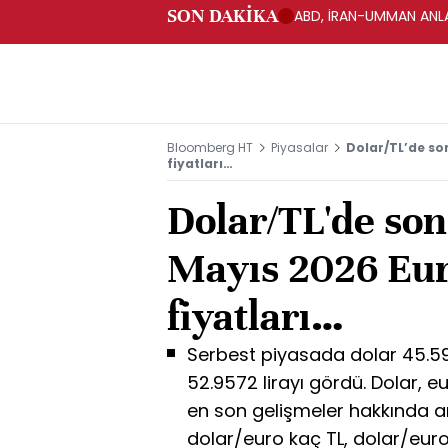
SON DAKİKA
ABD, İRAN-UMMAN ANLA
Bloomberg HT
Piyasalar
Dolar/TL’de so
fiyatları…
Dolar/TL'de so
Mayıs 2026 Eur
fiyatları…
Serbest piyasada dolar 45.59
52.9572 lirayı gördü. Dolar, eur
en son gelişmeler hakkında ar
dolar/euro kaç TL, dolar/euro