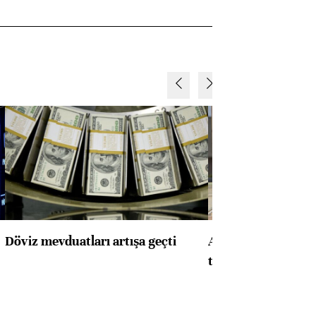
Döviz mevduatları artışa geçti
ABD'de konut başla
toparlandı