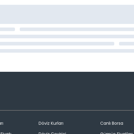
rı
Döviz Kurları
Canlı Borsa
Fiyatı
Döviz Çevirici
Gümüş Fiyatları