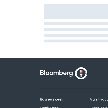
Businessweek
Altın Fiyatla
Canlı Yayın
Gram Altın 