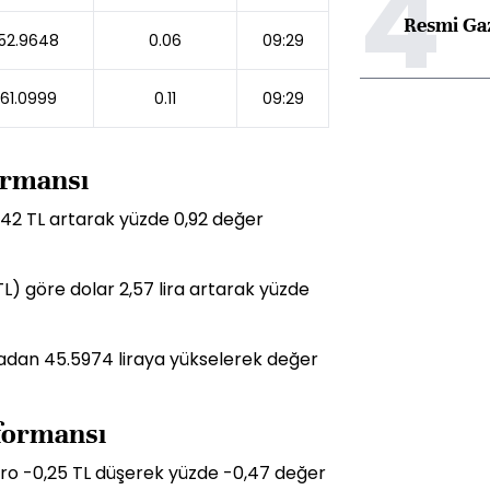
4
Resmi Ga
52.9648
0.06
09:29
61.0999
0.11
09:29
formansı
,42 TL artarak yüzde 0,92 değer
TL) göre dolar 2,57 lira artarak yüzde
liradan 45.5974 liraya yükselerek değer
rformansı
uro -0,25 TL düşerek yüzde -0,47 değer