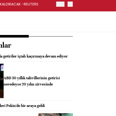
 KALDIRACAK -REUTERS
ABD DIŞİŞLERİ BAKANLIĞI
UYGULANACAK
nlar
a getiriler iştah kaçırmaya devam ediyor
ABD 30 yıllık tahvillerinin getirisi
neredeyse 20 yılın zirvesinde
eri Pekin'de bir araya geldi