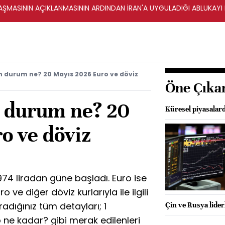
ŞMASININ AÇIKLANMASININ ARDINDAN İRAN'A UYGULADIĞI ABLUKAYI
n durum ne? 20 Mayıs 2026 Euro ve döviz
Öne Çıka
n durum ne? 20
Küresel piyasalard
o ve döviz
74 liradan güne başladı. Euro ise
o ve diğer döviz kurlarıyla ile ilgili
adığınız tüm detayları; 1
Çin ve Rusya liderl
 ne kadar? gibi merak edilenleri