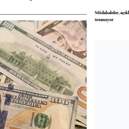
Müdahaleler, açık
tutamıyor