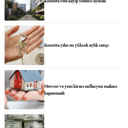
Konutta reel kayıp yedinci ayında
Konutta yılın en yüksek aylık satışı
Mevcut ve yeni kiracı enflasyon makası
kapanmadı