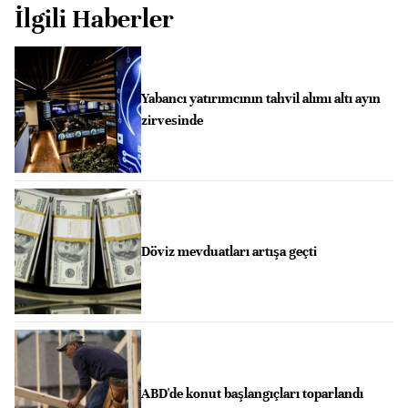
İlgili Haberler
Yabancı yatırımcının tahvil alımı altı ayın
zirvesinde
Döviz mevduatları artışa geçti
ABD'de konut başlangıçları toparlandı