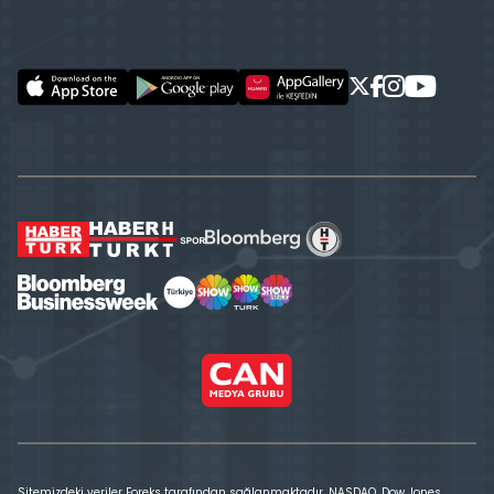
Sitemizdeki veriler Foreks tarafından sağlanmaktadır. NASDAQ, Dow Jones