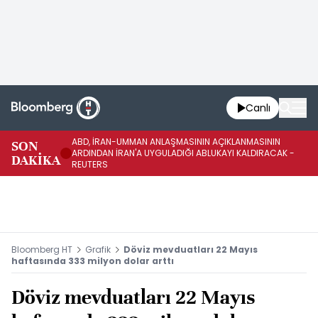
Canlı
ABD, İRAN-UMMAN ANLAŞMASININ AÇIKLANMASININ
AB
SON
ARDINDAN İRAN'A UYGULADIĞI ABLUKAYI KALDIRACAK -
GE
DAKİKA
REUTERS
UY
Bloomberg HT
Grafik
Döviz mevduatları 22 Mayıs
haftasında 333 milyon dolar arttı
Döviz mevduatları 22 Mayıs