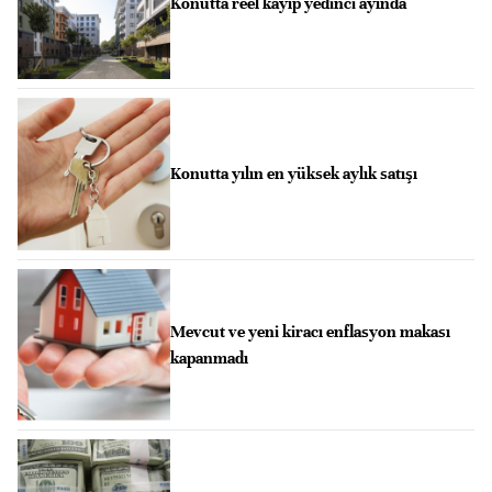
Konutta reel kayıp yedinci ayında
Konutta yılın en yüksek aylık satışı
Mevcut ve yeni kiracı enflasyon makası
kapanmadı