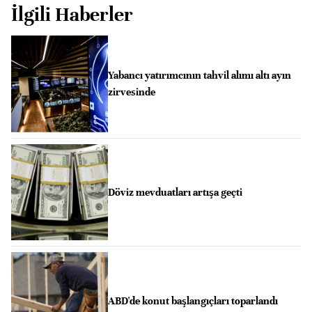
İlgili Haberler
Yabancı yatırımcının tahvil alımı altı ayın
zirvesinde
Döviz mevduatları artışa geçti
ABD'de konut başlangıçları toparlandı