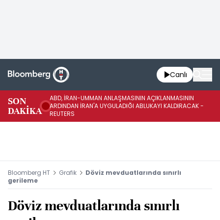
Canlı
ABD, İRAN-UMMAN ANLAŞMASININ AÇIKLANMASININ
AB
SON
ARDINDAN İRAN'A UYGULADIĞI ABLUKAYI KALDIRACAK -
GE
DAKİKA
REUTERS
UY
Bloomberg HT
Grafik
Döviz mevduatlarında sınırlı
gerileme
Döviz mevduatlarında sınırlı