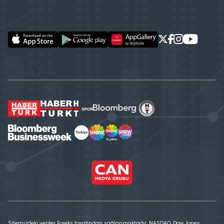
Sitemizdeki veriler Foreks tarafından sağlanmaktadır. NASDAQ, Dow Jones