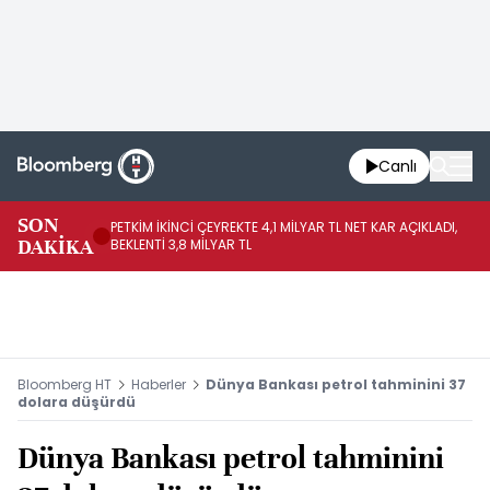
Canlı
SON
PETKİM İKİNCİ ÇEYREKTE 4,1 MİLYAR TL NET KAR AÇIKLADI,
İR
DAKİKA
BEKLENTİ 3,8 MİLYAR TL
UY
Bloomberg HT
Haberler
Dünya Bankası petrol tahminini 37
dolara düşürdü
Dünya Bankası petrol tahminini