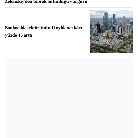
Zelenskiy'den toprak bütünlüğü vurgusu
Bankacılık sektörünün 11 aylık net kârı
yüzde 45 arttı