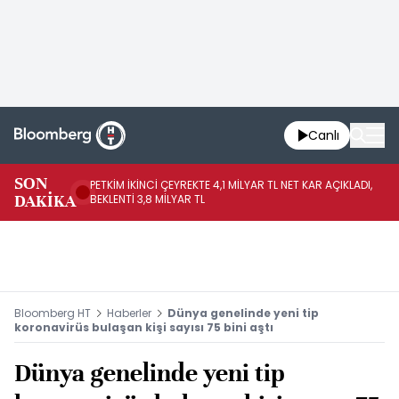
Canlı
SON
PETKİM İKİNCİ ÇEYREKTE 4,1 MİLYAR TL NET KAR AÇIKLADI,
İR
DAKİKA
BEKLENTİ 3,8 MİLYAR TL
UY
Bloomberg HT
Haberler
Dünya genelinde yeni tip
koronavirüs bulaşan kişi sayısı 75 bini aştı
Dünya genelinde yeni tip