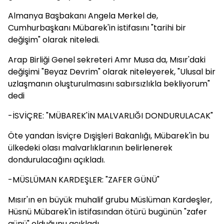
Almanya Başbakanı Angela Merkel de,
Cumhurbaşkanı Mübarek'in istifasını "tarihi bir
değişim" olarak niteledi.
Arap Birliği Genel sekreteri Amr Musa da, Mısır'daki
değişimi "Beyaz Devrim" olarak niteleyerek, "Ulusal bir
uzlaşmanın oluşturulmasını sabırsızlıkla bekliyorum"
dedi
-İSVİÇRE: "MÜBAREK'İN MALVARLIĞI DONDURULACAK"
Öte yandan İsviçre Dışişleri Bakanlığı, Mübarek'in bu
ülkedeki olası malvarlıklarının belirlenerek
dondurulacağını açıkladı.
-MÜSLÜMAN KARDEŞLER: "ZAFER GÜNÜ"
Mısır'ın en büyük muhalif grubu Müslüman Kardeşler,
Hüsnü Mübarek'in istifasından ötürü bugünün "zafer
günü" olduğunu açıkladı.