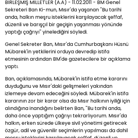
BİRLEŞMİŞ MİLLETLER (A.A) - 11.02.2011 - BM Genel
Sekreteri Ban Ki-mun, Mısır'da yaşanan ''Bu tarihi
anda, halkın meşru isteklerini karşılayacak şeffaf,
düzenli ve barışçıl bir geçişin yaşanması yönünde
yaptığı çağrıyı'' yinelediğini söyledi.
Genel Sekreter Ban, Mısır'da Cumhurbaşkanı Hüsnü
Mübarek'in yetkilerini orduya devredip istifa
etmesinin ardından BM'de gazetecilere bir açıklama
yaptı.
Ban, açıklamasında, Mübarek'in istifa etme kararını
duyduğunu ve Mısır'daki gelişmeleri yakından
izlemeye devam edeceğini söyledi. Mübarek'in istifa
kararının zor bir karar olsa da Mısır halkının iyiliği için
alındığına inandığını belirten Ban, ''Bu tarihi anda,
daha önce yaptığım çağrıyı tekrarlıyorum. Mısır'da
halkın, erken sürede ülkeye sivil yönetimi getirecek
özgür, adil ve güvenilir seçimlerin yapılması da dahil
meşru isteklerini karşılayacak şeffaf, düzenli ve