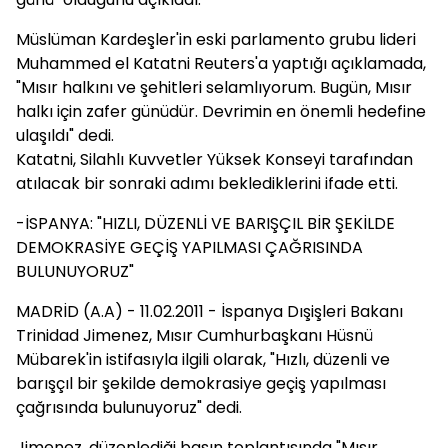
Müslüman Kardeşler'in eski parlamento grubu lideri
Muhammed el Katatni Reuters'a yaptığı açıklamada,
"Mısır halkını ve şehitleri selamlıyorum. Bugün, Mısır
halkı için zafer günüdür. Devrimin en önemli hedefine
ulaşıldı" dedi.
Katatni, Silahlı Kuvvetler Yüksek Konseyi tarafından
atılacak bir sonraki adımı beklediklerini ifade etti.
-İSPANYA: "HIZLI, DÜZENLİ VE BARIŞÇIL BİR ŞEKİLDE
DEMOKRASİYE GEÇİŞ YAPILMASI ÇAĞRISINDA
BULUNUYORUZ"
MADRİD (A.A) - 11.02.2011 - İspanya Dışişleri Bakanı
Trinidad Jimenez, Mısır Cumhurbaşkanı Hüsnü
Mübarek'in istifasıyla ilgili olarak, "Hızlı, düzenli ve
barışçıl bir şekilde demokrasiye geçiş yapılması
çağrısında bulunuyoruz" dedi.
Jimenez, düzenlediği basın toplantısında "Mısır