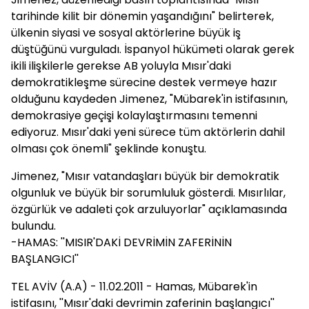
tarihinde kilit bir dönemin yaşandığını" belirterek,
ülkenin siyasi ve sosyal aktörlerine büyük iş
düştüğünü vurguladı. İspanyol hükümeti olarak gerek
ikili ilişkilerle gerekse AB yoluyla Mısır'daki
demokratikleşme sürecine destek vermeye hazır
olduğunu kaydeden Jimenez, "Mübarek'in istifasının,
demokrasiye geçişi kolaylaştırmasını temenni
ediyoruz. Mısır'daki yeni sürece tüm aktörlerin dahil
olması çok önemli" şeklinde konuştu.
Jimenez, "Mısır vatandaşları büyük bir demokratik
olgunluk ve büyük bir sorumluluk gösterdi. Mısırlılar,
özgürlük ve adaleti çok arzuluyorlar" açıklamasında
bulundu.
-HAMAS: ''MISIR'DAKİ DEVRİMİN ZAFERİNİN
BAŞLANGICI''
TEL AVİV (A.A) - 11.02.2011 - Hamas, Mübarek'in
istifasını, ''Mısır'daki devrimin zaferinin başlangıcı''