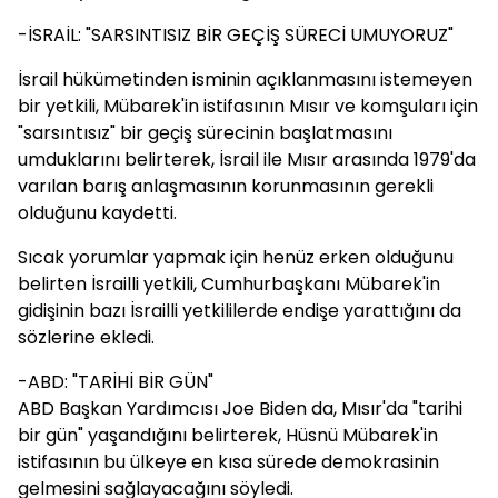
-İSRAİL: "SARSINTISIZ BİR GEÇİŞ SÜRECİ UMUYORUZ"
İsrail hükümetinden isminin açıklanmasını istemeyen
bir yetkili, Mübarek'in istifasının Mısır ve komşuları için
"sarsıntısız" bir geçiş sürecinin başlatmasını
umduklarını belirterek, İsrail ile Mısır arasında 1979'da
varılan barış anlaşmasının korunmasının gerekli
olduğunu kaydetti.
Sıcak yorumlar yapmak için henüz erken olduğunu
belirten İsrailli yetkili, Cumhurbaşkanı Mübarek'in
gidişinin bazı İsrailli yetkililerde endişe yarattığını da
sözlerine ekledi.
-ABD: "TARİHİ BİR GÜN"
ABD Başkan Yardımcısı Joe Biden da, Mısır'da "tarihi
bir gün" yaşandığını belirterek, Hüsnü Mübarek'in
istifasının bu ülkeye en kısa sürede demokrasinin
gelmesini sağlayacağını söyledi.