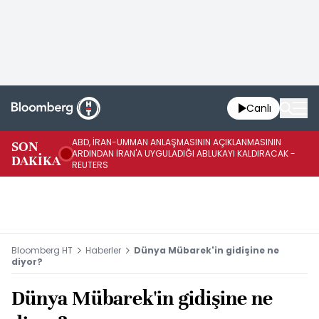
Canlı
ABD, İRAN-UMMAN ANLAŞMASININ AÇIKLANMASININ
AB
SON
ARDINDAN İRAN'A UYGULADIĞI ABLUKAYI KALDIRACAK -
GE
DAKİKA
REUTERS
UY
Bloomberg HT
Haberler
Dünya Mübarek'in gidişine ne
diyor?
Dünya Mübarek'in gidişine ne