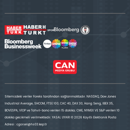
Sitemizdeki veriler Foreks tarafından sağlanmaktadır. NASDAQ, Dow Jones
Industrial Average, SHCOM, FTSE 100, CAC 40, DAX 30, Hang Seng, IBEX 35,
BOVESPA, VİOP ve Tahvil-bono verileri 15 dakika; CME, NYMEX VE S&P verileri 10
dakika gecikmeli verilmektedir. YASAL UYARI © 2026 Kayıtlı Elektronik Posta
Adresi : cgorsel@hs03.kep.tr