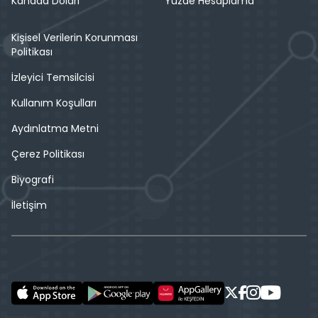
Kanada Doları
Yüzde Hesaplama
Kişisel Verilerin Korunması
Politikası
İzleyici Temsilcisi
Kullanım Koşulları
Aydınlatma Metni
Çerez Politikası
Biyografi
İletişim