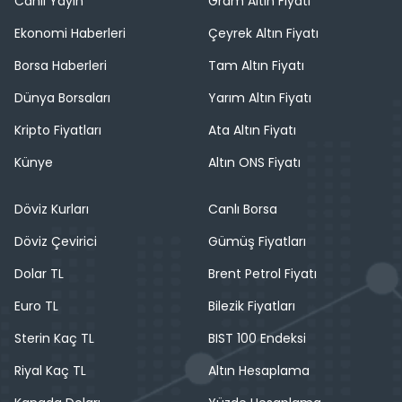
Canlı Yayın
Gram Altın Fiyatı
Ekonomi Haberleri
Çeyrek Altın Fiyatı
Borsa Haberleri
Tam Altın Fiyatı
Dünya Borsaları
Yarım Altın Fiyatı
Kripto Fiyatları
Ata Altın Fiyatı
Künye
Altın ONS Fiyatı
Döviz Kurları
Canlı Borsa
Döviz Çevirici
Gümüş Fiyatları
Dolar TL
Brent Petrol Fiyatı
Euro TL
Bilezik Fiyatları
Sterin Kaç TL
BIST 100 Endeksi
Riyal Kaç TL
Altın Hesaplama