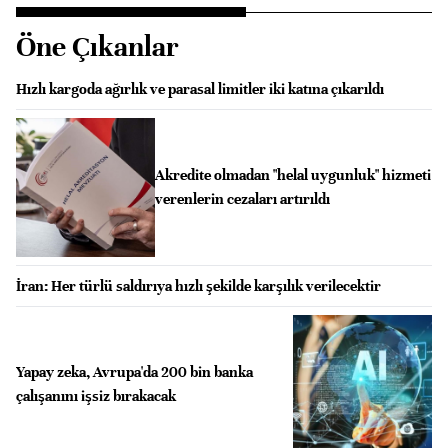
Öne Çıkanlar
Hızlı kargoda ağırlık ve parasal limitler iki katına çıkarıldı
Akredite olmadan "helal uygunluk" hizmeti
verenlerin cezaları artırıldı
İran: Her türlü saldırıya hızlı şekilde karşılık verilecektir
Yapay zeka, Avrupa'da 200 bin banka
çalışanını işsiz bırakacak