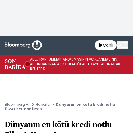
Canlı
ABD, İRAN-UMMAN ANLAŞMASININ AÇIKLANMASININ
AB
SON
ARDINDAN İRAN'A UYGULADIĞI ABLUKAYI KALDIRACAK -
GE
DAKİKA
REUTERS
UY
Bloomberg HT
Haberler
Dünyanın en kötü kredi notlu
ülkesi: Yunanistan
Dünyanın en kötü kredi notlu