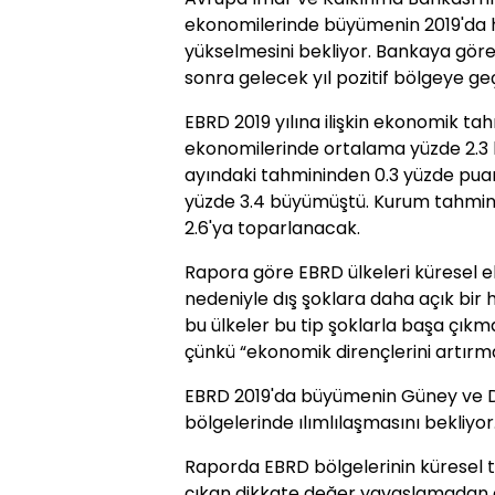
ekonomilerinde büyümenin 2019'da hı
yükselmesini bekliyor. Bankaya göre
sonra gelecek yıl pozitif bölgeye g
EBRD 2019 yılına ilişkin ekonomik tah
ekonomilerinde ortalama yüzde 2.3 
ayındaki tahmininden 0.3 yüzde pua
yüzde 3.4 büyümüştü. Kurum tahmin
2.6'ya toparlanacak.
Rapora göre EBRD ülkeleri küresel 
nedeniyle dış şoklara daha açık bir
bu ülkeler bu tip şoklarla başa çık
çünkü “ekonomik dirençlerini artırmak
EBRD 2019'da büyümenin Güney ve 
bölgelerinde ılımlılaşmasını bekliyor
Raporda EBRD bölgelerinin küresel t
çıkan dikkate değer yavaşlamadan olu