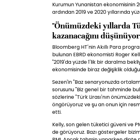
Kurumun Yunanistan ekonomisinin 201
ardından 2019 ve 2020 yıllarında yü
"Önümüzdeki yıllarda Tü
kazanacağını düşünüyor
Bloomberg HT'nin Akıllı Para progr
bulunan EBRD ekonomisti Roger Kelly,
"2019'da yüzde 1'lik bir daralma bekl
ekonomisinde biraz değişiklik olduğu
Sezen'in "Baz senaryonuzda ortalama
sorusunu "Biz genel bir tahminde bul
sözlerine "Türk Lirası'nın önümüzdek
öngörüyoruz ve şu an onun için resm
etti.
Kelly, son gelen tüketici güveni ve PM
de görüyoruz. Bazı göstergeler bizim 
PMI. Ancak tahmin yaparken dipte mi