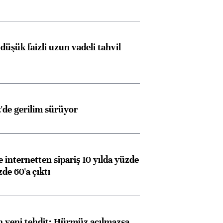
düşük faizli uzun vadeli tahvil
z'de gerilim sürüyor
e internetten sipariş 10 yılda yüzde
de 60'a çıktı
 yeni tehdit: Hürmüz açılmazsa