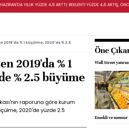
HAZİRAN'DA YILLIK YÜZDE 4,6 ARTTI; BEKLENTİ YÜZDE 4,6 ARTIŞ, ÖNC
n 2019'da % 1 küçülme, 2020'de % 2.5
Öne Çıka
en 2019'da % 1
Wall Street yatırım
de % 2.5 büyüme
kası'nın raporuna göre kurum
üçülme, 2020'de yüzde 2.5
Emekli ve memur z