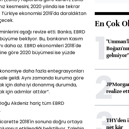
z kesmesini, 2020 yılında ise tekrar
 Türkiye ekonomisi 2019'da daraldıktan
eçecek.
En Çok O
1
minlerini aşağı revize etti. Banka, EBRD
büyüme bekliyor. Bu, bankanın Kasım
"Umman'la
nı daha az. EBRD ekonomileri 2018'de
Boğazı'nı
ine göre 2020 büyümesi ise yüzde
gelmiyor"
2
ekonomiye daha fazla entegrasyonları
 hale geldi. Aynı zamanda kuruma göre
JPMorgan
mak için daha iyi donanmış durumda,
realize ett
 için adımlar attılar”.
Doğu Akdeniz hariç tüm EBRD
3
.
THY'den i
icarette 2018'in sonuna doğru ortaya
net kâr
msuz etkilendiği belirtiliyor. Talebin