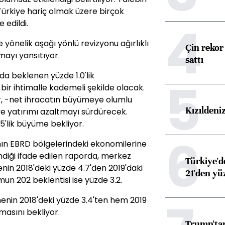
 Türkiye hariç olmak üzere birçok
4
 edildi.
önelik aşağı yönlü revizyonu ağırlıklı
Çin rekor 
ayı yansıtıyor.
sattı
da beklenen yüzde 1.0'lik
5
r ihtimalle kademeli şekilde olacak.
er, -net ihracatın büyümeye olumlu
Kızıldeni
e yatırımı azaltmayı sürdürecek.
5'lik büyüme bekliyor.
6
ın EBRD bölgelerindeki ekonomilerine
ndiği ifade edilen raporda, merkez
Türkiye'd
nin 2018'deki yüzde 4.7'den 2019'daki
21'den yüz
un 202 beklentisi ise yüzde 3.2.
in 2018'deki yüzde 3.4'ten hem 2019
asını bekliyor.
Trump'tan