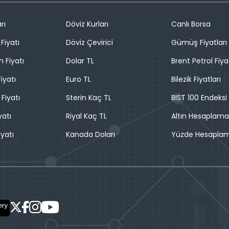
rı
Döviz Kurları
Canlı Borsa
Fiyatı
Döviz Çevirici
Gümüş Fiyatları
n Fiyatı
Dolar TL
Brent Petrol Fiya
iyatı
Euro TL
Bilezik Fiyatları
 Fiyatı
Sterin Kaç TL
BIST 100 Endeksi
yatı
Riyal Kaç TL
Altın Hesaplama
iyatı
Kanada Doları
Yüzde Hesapla