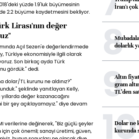
7
8'deki yüzde 1.9'luk büyümesinin
İran'ı çok
zde 2.2 büyüme kaydetmesini bekliyor.
8
rk Lirası'nın değer
uz"
Mubadala’
dolarlık y
amında Açıl Sezen'e değerlendirmede
 Türkiye ekonomisiyle ilgili olarak
iyoruz. Son birkaç ayda Türk
9
nu gördük." dedi.
Altın fiy
 dolar/TL kurunu ne aldınız?"
gram altı
unduk." şeklinde yanıtlayan Kelly,
TL’den sat
i yıllarda değer kazanacağını
i bir şey açıklayamayız." diye devam
10
Dolar ne 
I verilerine değinerek, "Biz güçlü şeyler
kurunda 
için çok önemli; sanayi üretimi, güven,
yiz, bunun sonuçları ne olacak diye