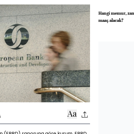
Hangi memur, zam
maaş alacak?
5
ın (EBRD) raporuna göre kurum, EBRD