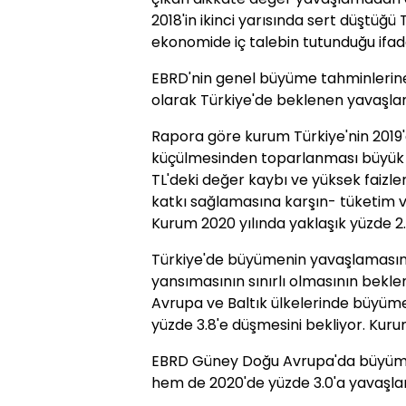
2018'in ikinci yarısında sert düştüğü
ekonomide iç talebin tutunduğu ifade
EBRD'nin genel büyüme tahminlerine y
olarak Türkiye'de beklenen yavaşlam
Rapora göre kurum Türkiye'nin 2019'
küçülmesinden toparlanması büyük bi
TL'deki değer kaybı ve yüksek faizl
katkı sağlamasına karşın- tüketim v
Kurum 2020 yılında yaklaşık yüzde 2.
Türkiye'de büyümenin yavaşlamasın
yansımasının sınırlı olmasının bekle
Avrupa ve Baltık ülkelerinde büyüme
yüzde 3.8'e düşmesini bekliyor. Kurum
EBRD Güney Doğu Avrupa'da büyümen
hem de 2020'de yüzde 3.0'a yavaşlam