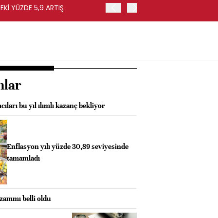
EKİ YÜZDE 5,9 ARTIŞ
EURO BÖLGESİ'NDE ÜFE HA
nlar
cıları bu yıl ılımlı kazanç bekliyor
Enflasyon yılı yüzde 30,89 seviyesinde
tamamladı
ammı belli oldu