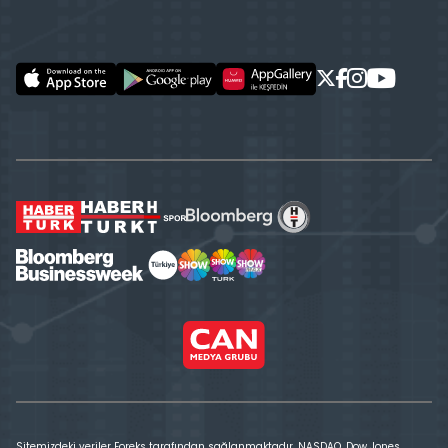
Sitemizdeki veriler Foreks tarafından sağlanmaktadır. NASDAQ, Dow Jones