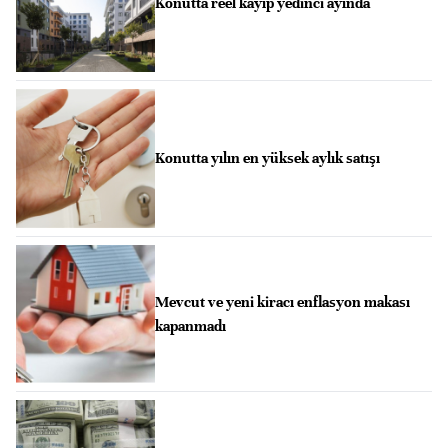
Konutta reel kayıp yedinci ayında
Konutta yılın en yüksek aylık satışı
Mevcut ve yeni kiracı enflasyon makası
kapanmadı