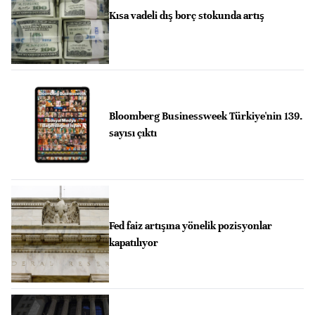
Kısa vadeli dış borç stokunda artış
Bloomberg Businessweek Türkiye'nin 139.
sayısı çıktı
Fed faiz artışına yönelik pozisyonlar
kapatılıyor