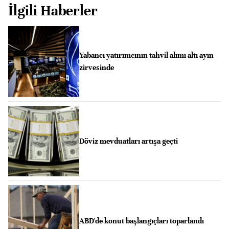
İlgili Haberler
Yabancı yatırımcının tahvil alımı altı ayın
zirvesinde
Döviz mevduatları artışa geçti
ABD'de konut başlangıçları toparlandı