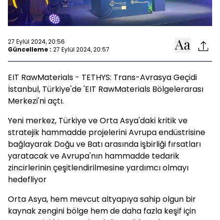
27 Eylül 2024, 20:56
Güncelleme :
27 Eylül 2024, 20:57
EIT RawMaterials - TETHYS: Trans-Avrasya Geçidi
İstanbul, Türkiye'de 'EIT RawMaterials Bölgelerarası
Merkezi'ni açtı.
Yeni merkez, Türkiye ve Orta Asya'daki kritik ve
stratejik hammadde projelerini Avrupa endüstrisine
bağlayarak Doğu ve Batı arasında işbirliği fırsatları
yaratacak ve Avrupa'nın hammadde tedarik
zincirlerinin çeşitlendirilmesine yardımcı olmayı
hedefliyor
Orta Asya, hem mevcut altyapıya sahip olgun bir
kaynak zengini bölge hem de daha fazla keşif için