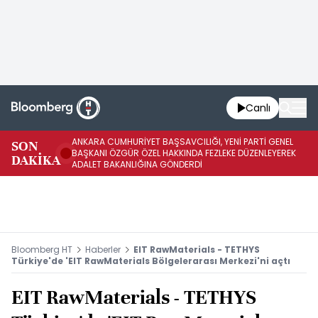
Canlı
ANKARA CUMHURİYET BAŞSAVCILIĞI, YENİ PARTİ GENEL
SON
YE
BAŞKANI ÖZGÜR ÖZEL HAKKINDA FEZLEKE DÜZENLEYEREK
DAKİKA
HA
ADALET BAKANLIĞINA GÖNDERDİ
Bloomberg HT
Haberler
EIT RawMaterials - TETHYS
Türkiye'de 'EIT RawMaterials Bölgelerarası Merkezi'ni açtı
EIT RawMaterials - TETHYS