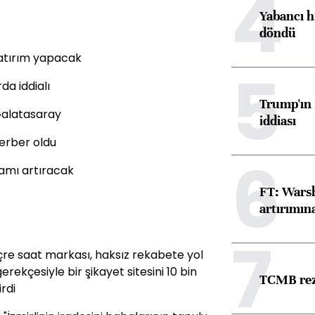
4
Yabancı h
döndü
yatırım yapacak
5
da iddialı
Trump'ın 
Galatasaray
iddiası
ferber oldu
6
hdamı artıracak
FT: Warsh
artırımın
7
içre saat markası, haksız rekabete yol
rekçesiyle bir şikayet sitesini 10 bin
TCMB reze
rdi