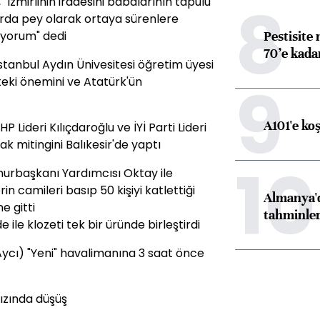
8
"İzmirlinin iradesini babalarının tapulu
alrda pey olarak ortaya sürenlere
Pestisite
iyorum" dedi
70’e kadar
 İstanbul Aydın Ünivesitesi öğretim üyesi
9
teki önemini ve Atatürk'ün
A101'e ko
P Lideri Kılıçdaroğlu ve İYİ Parti Lideri
ak mitingini Balıkesir'de yaptı
10
mhurbaşkanı Yardımcısı Oktay ile
in camileri basıp 50 kişiyi katlettiği
Almanya'd
e gitti
tahminler
e ile klozeti tek bir üründe birleştirdi
Aycı) "Yeni" havalimanına 3 saat önce
ızında düşüş