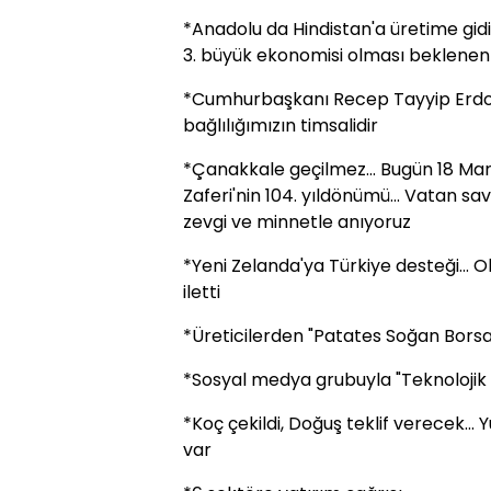
*Anadolu da Hindistan'a üretime gidiy
3. büyük ekonomisi olması beklenen 
*Cumhurbaşkanı Recep Tayyip Erdo
bağlılığımızın timsalidir
*Çanakkale geçilmez... Bugün 18 Ma
Zaferi'nin 104. yıldönümü... Vatan 
zevgi ve minnetle anıyoruz
*Yeni Zelanda'ya Türkiye desteği...
iletti
*Üreticilerden "Patates Soğan Borsas
*Sosyal medya grubuyla "Teknolojik
*Koç çekildi, Doğuş teklif verecek... 
var