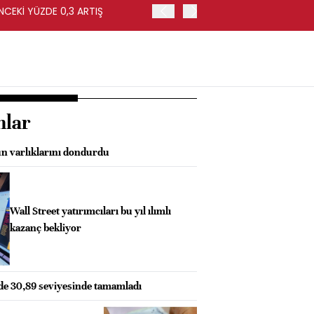
NCEKİ YÜZDE 0,3 ARTIŞ
APOLLO, EASYJET'İ HİSSE 
nlar
n varlıklarını dondurdu
Wall Street yatırımcıları bu yıl ılımlı
kazanç bekliyor
zde 30,89 seviyesinde tamamladı