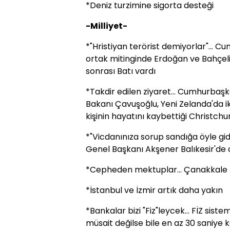
*Deniz turzimine sigorta desteği
-Milliyet-
*"Hristiyan terörist demiyorlar"... Cu
ortak mitinginde Erdoğan ve Bahçeli'
sonrası Batı vardı
*Takdir edilen ziyaret... Cumhurbaşk
Bakanı Çavuşoğlu, Yeni Zelanda'da ik
kişinin hayatını kaybettiği Christchu
*"Vicdanınıza sorup sandığa öyle gidin
Genel Başkanı Akşener Balıkesir'de 
*Cepheden mektuplar... Çanakkale Zaf
*İstanbul ve İzmir artık daha yakın
*Bankalar bizi "Fiz"leycek... FİZ sist
müsait değilse bile en az 30 saniy