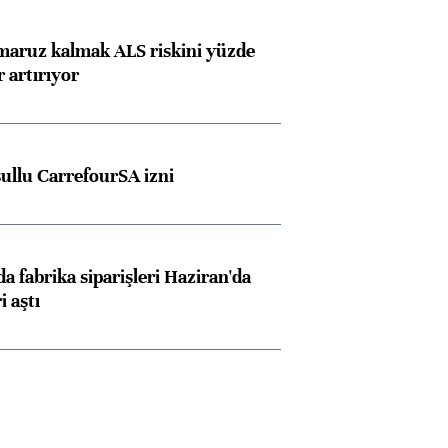
 maruz kalmak ALS riskini yüzde
 artırıyor
şullu CarrefourSA izni
a fabrika siparişleri Haziran'da
i aştı