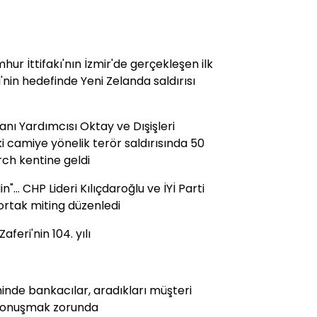
mhur İttifakı'nın İzmir'de gerçekleşen ilk
nin hedefinde Yeni Zelanda saldırısı
anı Yardımcısı Oktay ve Dışişleri
i camiye yönelik terör saldırısında 50
rch kentine geldi
"... CHP Lideri Kılıçdaroğlu ve İYİ Parti
ortak miting düzenledi
eri'nin 104. yılı
eminde bankacılar, aradıkları müşteri
e konuşmak zorunda