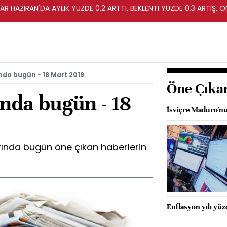
R HAZİRAN'DA AYLIK YÜZDE 0,2 ARTTI, BEKLENTİ YÜZDE 0,3 ARTIŞ, Ö
da bugün - 18 Mart 2019
Öne Çıka
nda bugün - 18
İsviçre Maduro'nu
rında bugün öne çıkan haberlerin
Enflasyon yılı yü