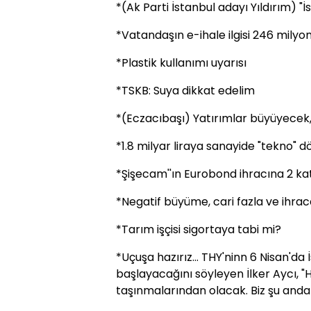
*(Ak Parti İstanbul adayı Yıldırım) "İs
*Vatandaşın e-ihale ilgisi 246 milyon 
*Plastik kullanımı uyarısı
*TSKB: Suya dikkat edelim
*(Eczacıbaşı) Yatırımlar büyüyecek,
*1.8 milyar liraya sanayide "tekno" 
*Şişecam''ın Eurobond ihracına 2 ka
*Negatif büyüme, cari fazla ve ihrac
*Tarım işçisi sigortaya tabi mi?
*Uçuşa hazırız... THY'ninn 6 Nisan'
başlayacağını söyleyen İlker Aycı, "H
taşınmalarından olacak. Biz şu anda 