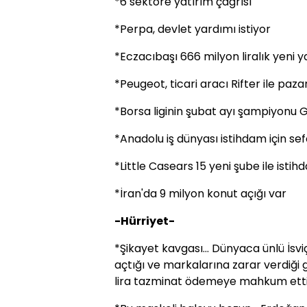
*6 sektöre yatırım çağrısı
*Perpa, devlet yardımı istiyor
*Eczacıbaşı 666 milyon liralık yeni 
*Peugeot, ticari aracı Rifter ile pazar
*Borsa liginin şubat ayı şampiyonu 
*Anadolu iş dünyası istihdam için se
*Little Casears 15 yeni şube ile isti
*İran'da 9 milyon konut açığı var
-Hürriyet-
*Şikayet kavgası... Dünyaca ünlü İsv
açtığı ve markalarına zarar verdiği ge
lira tazminat ödemeye mahkum etti