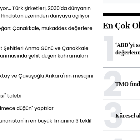
or... Türk şirketleri, 2030'da dünyanın
Hindistan üzerinden dünyaya açılıyor
En Çok O
ğan: Çanakkale, mukaddes değerlere
1
‘ABD’yi s
rt Şehitleri Anma Günü ve Çanakkale
değerlen
savunmasında şehit düşen kahramaları
2
 Oktay ve Çavuşoğlu Ankara'nın mesajını
TMO fındık
3
ı" talebi
 imece düğün" yaptılar
Küresel a
Yunanistan'ın en büyük limanına 3 teklif