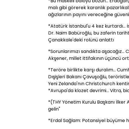
*Bu maskeli baloyu bozun... Erdoğan, 
malı gibi görerek karanlık pazarlık
ağızlarının payını vereceğine güven
*Atatürk İstanbul'u 4 kez kurtardı...
Dr. Naim Babüroğlu, bu zaferin tarih
Çanakkale'deki rolünü anlattı
*Sorunlarımızı sandıkta aşacağız... CH
Akşener, millet ittifakının üçüncü ort
*Teröre birlikte karşı duralım... Cu
Dışişleri Bakanı Çavuşoğlu, teröristler
Yeni Zelanda'nın Christchurch kentin
*Avrupa'da klozet devrimi... Vitra, bid
*(THY Yönetim Kurulu Başkanı İlker 
gelin"
*Erdal Sağlam: Potansiyel büyüme h