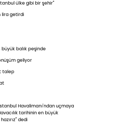
tanbul ülke gibi bir şehir"
lira getirdi
 büyük balık peşinde
dönüşüm geliyor
t talep
at
da İstanbul Havalimanı'ndan uçmaya
avacılık tarihinin en büyük
hazırız" dedi