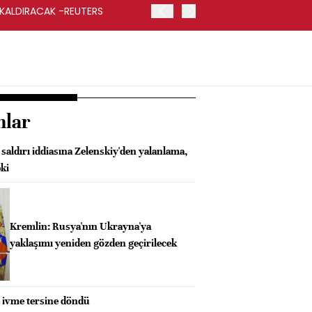
 KALDIRACAK -REUTERS
ABD DIŞİŞLERİ BAKANLIĞI
UYGULANACAK
nlar
saldırı iddiasına Zelenskiy'den yalanlama,
ki
Kremlin: Rusya'nın Ukrayna'ya
yaklaşımı yeniden gözden geçirilecek
e ivme tersine döndü