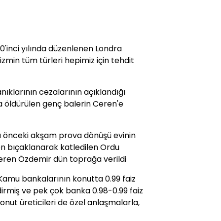
0'inci yılında düzenlenen Londra
izmin tüm türleri hepimiz için tehdit
nıklarının cezalarının açıklandığı
a öldürülen genç balerin Ceren'e
da önceki akşam prova dönüşü evinin
en bıçaklanarak katledilen Ordu
Ceren Özdemir dün toprağa verildi
. Kamu bankalarının konutta 0.99 faiz
dirmiş ve pek çok banka 0.98-0.99 faiz
nut üreticileri de özel anlaşmalarla,