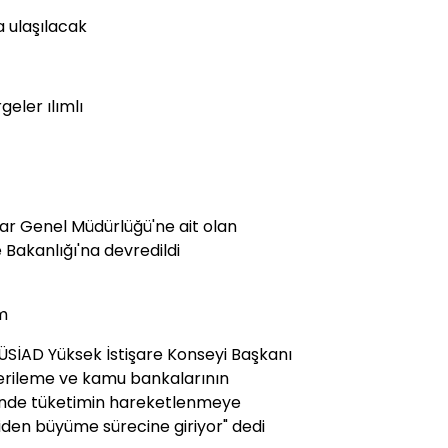
a ulaşılacak
geler ılımlı
lar Genel Müdürlüğü'ne ait olan
 Bakanlığı'na devredildi
m
TÜSİAD Yüksek İstişare Konseyi Başkanı
gerileme ve kamu bankalarının
sinde tüketimin hareketlenmeye
iden büyüme sürecine giriyor" dedi