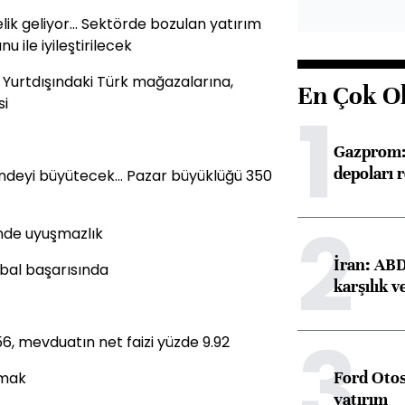
ik geliyor... Sektörde bozulan yatırım
 ile iyileştirilecek
 Yurtdışındaki Türk mağazalarına,
En Çok O
si
1
Gazprom: 
depoları 
ndeyi büyütecek... Pazar büyüklüğü 350
2
inde uyuşmazlık
İran: ABD 
obal başarısında
karşılık v
3
56, mevduatın net faizi yüzde 9.92
Ford Otos
lmak
yatırım