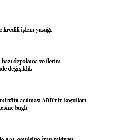
 kredili işlem yasağı
bazı depolama ve iletim
nde değişiklik
müz'ün açılması ABD'nin koşulları
esine bağlı
 BAE gemisine İran saldırısı