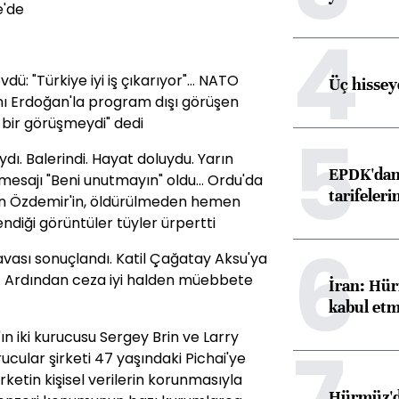
e'de
4
ü: "Türkiye iyi iş çıkarıyor"... NATO
Üç hisseye
nı Erdoğan'la program dışı görüşen
i bir görüşmeydi" dedi
5
ydı. Balerindi. Hayat doluydu. Yarın
EPDK'dan 
sajı "Beni unutmayın" oldu... Ordu'da
tarifeleri
en Özdemir'in, öldürülmeden hemen
ndiği görüntüler tüyler ürpertti
6
t davası sonuçlandı. Katil Çağatay Aksu'ya
i. Ardından ceza iyi halden müebbete
İran: Hür
kabul etm
ın iki kurucusu Sergey Brin ve Larry
7
ucular şirketi 47 yaşındaki Pichai'ye
rketin kişisel verilerin korunmasıyla
Hürmüz'de