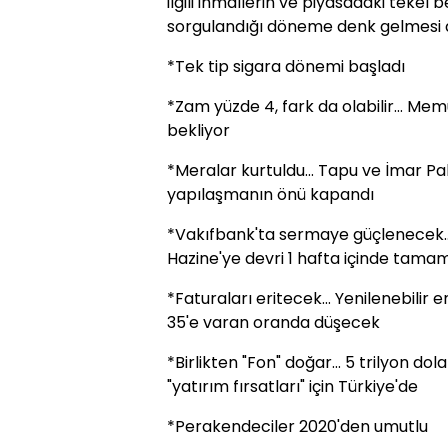
ilgili ihmallerin ve piyasadaki teke
sorgulandığı döneme denk gelmesi d
*Tek tip sigara dönemi başladı
*Zam yüzde 4, fark da olabilir... M
bekliyor
*Meralar kurtuldu... Tapu ve İmar Pa
yapılaşmanın önü kapandı
*Vakıfbank'ta sermaye güçlenecek...
Hazine'ye devri 1 hafta içinde tam
*Faturaları eritecek... Yenilenebilir e
35'e varan oranda düşecek
*Birlikten "Fon" doğar... 5 trilyon do
"yatırım fırsatları" için Türkiye'de
*Perakendeciler 2020'den umutlu