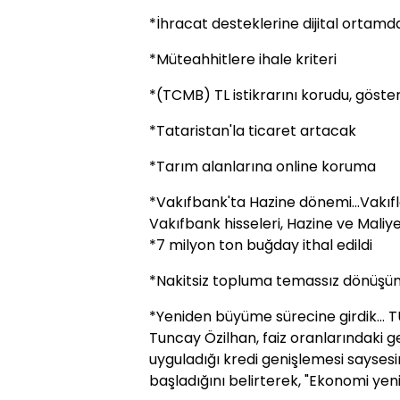
*İhracat desteklerine dijital ortamd
*Müteahhitlere ihale kriteri
*(TCMB) TL istikrarını korudu, göster
*Tataristan'la ticaret artacak
*Tarım alanlarına online koruma
*Vakıfbank'ta Hazine dönemi...Vakıf
Vakıfbank hisseleri, Hazine ve Maliye
*7 milyon ton buğday ithal edildi
*Nakitsiz topluma temassız dönüşü
*Yeniden büyüme sürecine girdik... 
Tuncay Özilhan, faiz oranlarındaki 
uyguladığı kredi genişlemesi sayse
başladığını belirterek, "Ekonomi yen