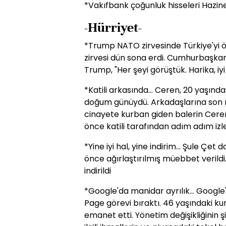
*Vakıfbank çoğunluk hisseleri Hazin
-Hürriyet-
*Trump NATO zirvesinde Türkiye'yi övd
zirvesi dün sona erdi. Cumhurbaşka
Trump, "Her şeyi görüştük. Harika, iy
*Katili arkasında... Ceren, 20 yaşında
doğum günüydü. Arkadaşlarına son me
cinayete kurban giden balerin Cer
önce katili tarafından adım adım izle
*Yine iyi hal, yine indirim... Şule Çe
önce ağırlaştırılmış müebbet verild
indirildi
*Google'da manidar ayrılık... Google'
Page görevi bıraktı. 46 yaşındaki kur
emanet etti. Yönetim değişikliğinin şi