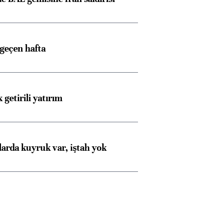
 geçen hafta
 getirili yatırım
larda kuyruk var, iştah yok