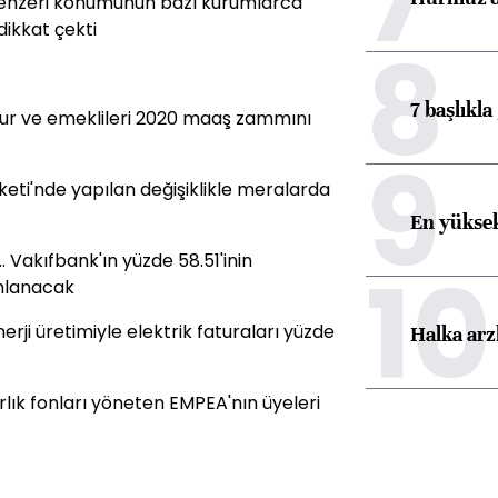
l benzeri konumunun bazı kurumlarca
ikkat çekti
8
7 başlıkla
emur ve emeklileri 2020 maaş zammını
9
keti'nde yapılan değişiklikle meralarda
En yüksek
 Vakıfbank'ın yüzde 58.51'inin
10
amlanacak
nerji üretimiyle elektrik faturaları yüzde
Halka arz
larlık fonları yöneten EMPEA'nın üyeleri