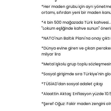
*Her maden grubu için ayrı yönetmel
ortamı, sıfırdan yeni bir maden kanunu
*4 bin 500 mağazada Türk kahvesi...
"Lokum eşliğinde kahve sunun" öneri
*NATO'nun Baltık Planı'na onay çıktı
*Dünya evine giren ve çıkan perake
milyar lira
*Metal işkolu grup toplu sözleşmes
*Sosyal girişimde sıra Türkiye'nin gl
*TÜSİAD'dan sosyal adalet çıkışı
*Alaattin Aktaş: Enflasyon yüzde 10.
*Şeref Oğuz: Fakir maden zengini o