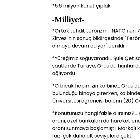
*5.6 milyon konut çıplak
-Milliyet-
*Ortak tehdit terörizm... NATO'nun 7
Zirvesi'nin sonuç bildirgesinde "Terör
olmaya devam ediyor" denildi
*Yüreğimiz soğuyamadı... Şule Çet sa
saatlerde Türkiye, Ordu'da hunharc
ağlıyordu
*O bıcak hepimizin kalbine... Ordu'
bulunduğu binaya girerken, kalbind
Üniversitesi öğrencisi balerin (20) 
*Konutunuzu hangi faizle alırsınız?..
oranı, özel bankaları da hareketlen
oranı sunmaya başlamıştı. Markalı ko
faizi çok daha alt seviyelere çekti