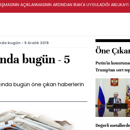
ŞMASININ AÇIKLANMASININ ARDINDAN İRAN'A UYGULADIĞI ABLUKAYI
da bugün - 5 Aralık 2019
Öne Çıka
nda bugün - 5
Putin'in konutuna 
Trump'tan sert tep
rında bugün öne çıkan haberlerin
Değerli metallerd