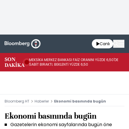
Canlı
SON
MEKSİKA MERKEZ BANKASI FAİZ ORANINI YÜZDE 6,50'DE
OY
DAKİKA
SABİT BIRAKTI; BEKLENTİ YÜZDE 6,50
AÇ
Bloomberg HT
Haberler
Ekonomi basınında bugün
Ekonomi basınında bugün
Gazetelerin ekonomi sayfalarında bugün öne