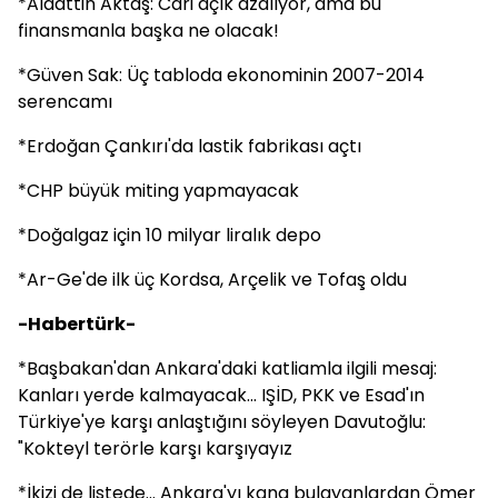
*Alaattin Aktaş: Cari açık azalıyor, ama bu
finansmanla başka ne olacak!
*Güven Sak: Üç tabloda ekonominin 2007-2014
serencamı
*Erdoğan Çankırı'da lastik fabrikası açtı
*CHP büyük miting yapmayacak
*Doğalgaz için 10 milyar liralık depo
*Ar-Ge'de ilk üç Kordsa, Arçelik ve Tofaş oldu
-Habertürk-
*Başbakan'dan Ankara'daki katliamla ilgili mesaj:
Kanları yerde kalmayacak... IŞİD, PKK ve Esad'ın
Türkiye'ye karşı anlaştığını söyleyen Davutoğlu:
"Kokteyl terörle karşı karşıyayız
*İkizi de listede... Ankara'yı kana bulayanlardan Ömer