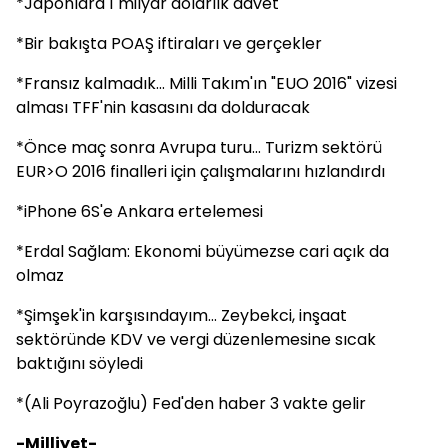
*Japonlara 1 milyar dolarlık davet
*Bir bakışta POAŞ iftiraları ve gerçekler
*Fransız kalmadık... Milli Takım'ın "EUO 2016" vizesi
alması TFF'nin kasasını da dolduracak
*Önce maç sonra Avrupa turu... Turizm sektörü
EUR>O 2016 finalleri için çalışmalarını hızlandırdı
*iPhone 6S'e Ankara ertelemesi
*Erdal Sağlam: Ekonomi büyümezse cari açık da
olmaz
*Şimşek'in karşısındayım... Zeybekci, inşaat
sektöründe KDV ve vergi düzenlemesine sıcak
baktığını söyledi
*(Ali Poyrazoğlu) Fed'den haber 3 vakte gelir
-Milliyet-