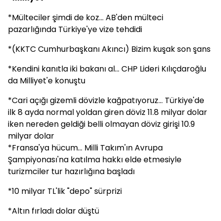
*Mülteciler şimdi de koz... AB'den mülteci
pazarlığında Türkiye'ye vize tehdidi
*(KKTC Cumhurbaşkanı Akıncı) Bizim kuşak son şans
*Kendini kanıtla iki bakanı al... CHP Lideri Kılıçdaroğlu
da Milliyet'e konuştu
*Cari açığı gizemli dövizle kağpatıyoruz... Türkiye'de
ilk 8 ayda normal yoldan giren döviz 11.8 milyar dolar
iken nereden geldiği belli olmayan döviz girişi 10.9
milyar dolar
*Fransa'ya hücum... Milli Takım'ın Avrupa
Şampiyonası'na katılma hakkı elde etmesiyle
turizmciler tur hazırlığına başladı
*10 milyar TL'lik "depo" sürprizi
*Altın fırladı dolar düştü