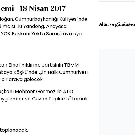
emi - 18 Nisan 2017
oğan, Cumhurbaşkanlığı Külliyesi'nde
Altın ve gümüşte 
ımcısı Liu Yandong, Anayasa
YÖK Başkanı Yekta Saraç'ı ayrı ayrı
n Binali Yıldırım, partisinin TBMM
nkaya Köşkü'nde Çin Halk Cumhuriyeti
 bir araya gelecek.
i Başkanı Mehmet Görmez ile ATO
Peygamber ve Güven Toplumu" temalı
 toplanacak.