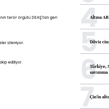
4
Altına AB
ının terör örgütü DEAŞ'tan geri
5
Döviz cins
ler izleniyor.
6
kip ediliyor.
Türkiye, 
savunma 
7
Çin'in alt