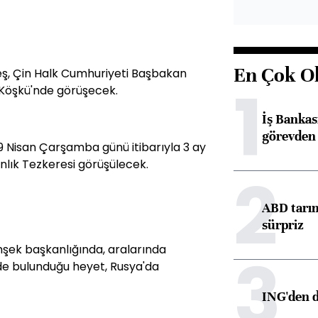
En Çok O
eş, Çin Halk Cumhuriyeti Başbakan
1
 Köşkü'nde görüşecek.
İş Banka
görevden 
9 Nisan Çarşamba günü itibarıyla 3 ay
lık Tezkeresi görüşülecek.
2
ABD tarım
sürpriz
şek başkanlığında, aralarında
3
de bulunduğu heyet, Rusya'da
ING'den d