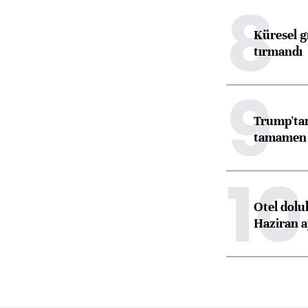
8
Küresel gı
tırmandı
9
Trump'tan
tamamen o
10
Otel dolu
Haziran a