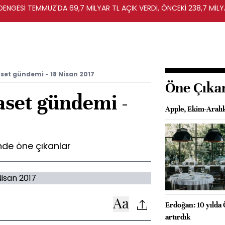
T DENGESİ TEMMUZ'DA 69,7 MİLYAR TL AÇIK VERDİ, ÖNCEKİ 238,7 MİLY
set gündemi - 18 Nisan 2017
Öne Çıka
aset gündemi -
Apple, Ekim-Aralı
de öne çıkanlar
Erdoğan: 10 yılda 
artırdık