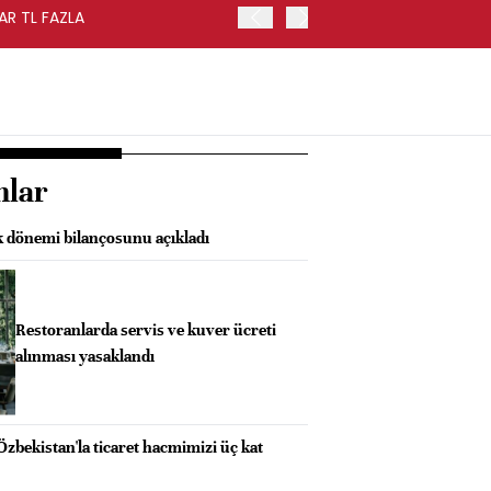
AR TL FAZLA
HAZİNE NAKİT DENGESİ TE
nlar
k dönemi bilançosunu açıkladı
Restoranlarda servis ve kuver ücreti
alınması yasaklandı
Özbekistan'la ticaret hacmimizi üç kat