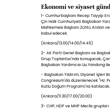
Ekonomi ve siyaset günd
1- Cumhurbaşkanı Recep Tayyip Erd
Çin Halk Cumhuriyeti Başbakan Yard
Mahkemesi Başkanı Zühtü Arslan ve 
kabul edecek.
(Ankara/13.00/14.00/14.45)
2- AK Parti Genel Başkanı ve Başbaka
Grup Toplantısı'nda konuşacak, Ça
Başbakan Yardımcısı Liu Yandong ile
- Başbakan Yıldırım, Diyanet İşler
Congresium'da düzenlenecek "Hz. 
Kutlu Doğum Programı'na katılacak.
(Ankara/11.30/17.00/20.00)
3- CHP, HDP ve MHP Meclis grupları