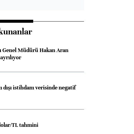
kunanlar
sı Genel Müdürü Hakan Aran
ayrılıyor
 dışı istihdam verisinde negatif
olar/TL tahmini