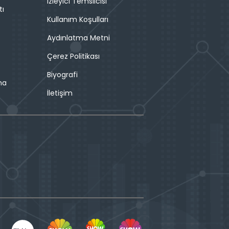
İzleyici Temsilcisi
tı
Kullanım Koşulları
Aydınlatma Metni
Çerez Politikası
Biyografi
ma
İletişim