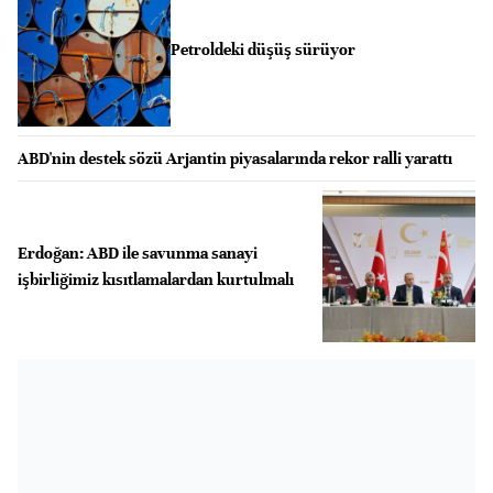
Petroldeki düşüş sürüyor
ABD'nin destek sözü Arjantin piyasalarında rekor ralli yarattı
Erdoğan: ABD ile savunma sanayi
işbirliğimiz kısıtlamalardan kurtulmalı