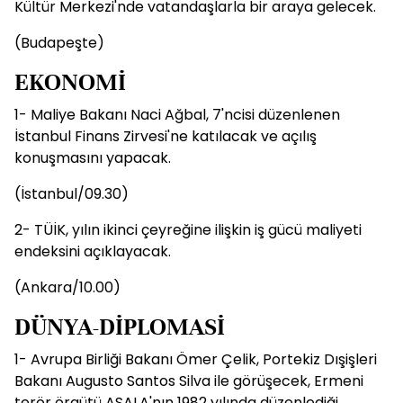
Kültür Merkezi'nde vatandaşlarla bir araya gelecek.
(Budapeşte)
EKONOMİ
1- Maliye Bakanı Naci Ağbal, 7'ncisi düzenlenen
İstanbul Finans Zirvesi'ne katılacak ve açılış
konuşmasını yapacak.
(İstanbul/09.30)
2- TÜİK, yılın ikinci çeyreğine ilişkin iş gücü maliyeti
endeksini açıklayacak.
(Ankara/10.00)
DÜNYA-DİPLOMASİ
1- Avrupa Birliği Bakanı Ömer Çelik, Portekiz Dışişleri
Bakanı Augusto Santos Silva ile görüşecek, Ermeni
terör örgütü ASALA'nın 1982 yılında düzenlediği