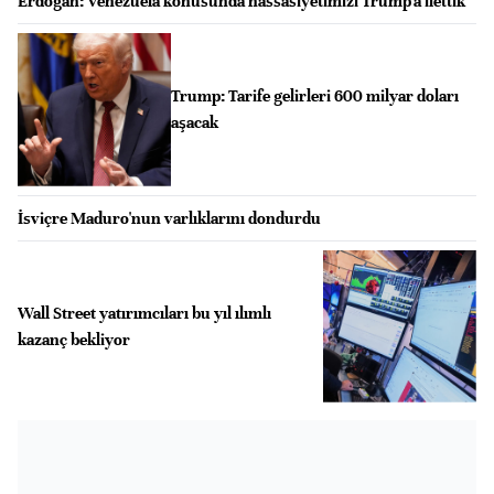
Erdoğan: Venezuela konusunda hassasiyetimizi Trump'a ilettik
Trump: Tarife gelirleri 600 milyar doları
aşacak
İsviçre Maduro'nun varlıklarını dondurdu
Wall Street yatırımcıları bu yıl ılımlı
kazanç bekliyor