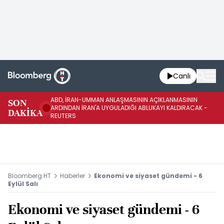
Canlı
ABD, İRAN-UMMAN ANLAŞMASININ AÇIKLANMASININ
AB
SON
ARDINDAN İRAN'A UYGULADIĞI ABLUKAYI KALDIRACAK -
GE
DAKİKA
REUTERS
UY
Bloomberg HT
Haberler
Ekonomi ve siyaset gündemi - 6
Eylül Salı
Ekonomi ve siyaset gündemi - 6