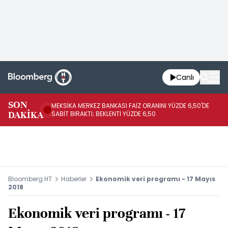
Canlı
SON
MEKSİKA MERKEZ BANKASI FAİZ ORANINI YÜZDE 6,50'DE
OY
DAKİKA
SABİT BIRAKTI; BEKLENTİ YÜZDE 6,50
AÇ
Bloomberg HT
Haberler
Ekonomik veri programı - 17 Mayıs
2018
Ekonomik veri programı - 17