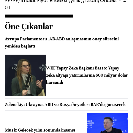
?????/İthalat Fiyat Endeksi (yıllık)/Nisan/Önceki: - %
0.1
Öne Çıkanlar
Avrupa Parlamentosu, AB-ABD anlaşmasının onay sürecini
yeniden başlattı
WEF Yapay Zeka Başkanı Basso: Yapay
zeka altyapı yatırımlarına 600 milyar dolar
harcandı
Zelenskiy: Ukrayna, ABD ve Rusya heyetleri BAE’de görüşecek
Musk: Gelecek yılın sonunda insansı