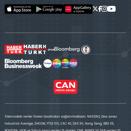
Sitemizdeki veriler Foreks tarafından sağlanmaktadır. NASDAQ, Dow Jones
Industrial Average, SHCOM, FTSE 100, CAC 40, DAX 30, Hang Seng, IBEX 35,
BOVESPA, VİOP ve Tahvil-bono verileri 15 dakika; CME, NYMEX VE S&P verileri 10