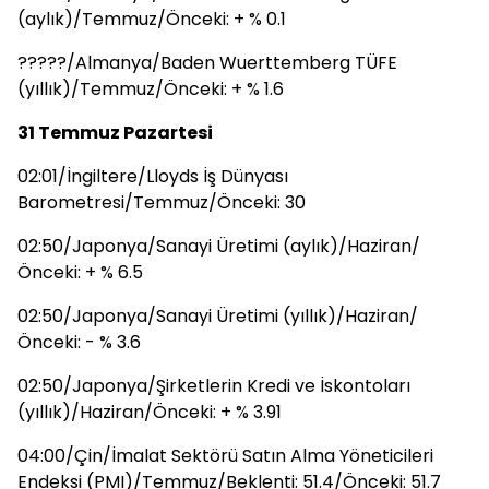
(aylık)/Temmuz/Önceki: + % 0.1
?????/Almanya/Baden Wuerttemberg TÜFE
(yıllık)/Temmuz/Önceki: + % 1.6
31 Temmuz Pazartesi
02:01/İngiltere/Lloyds İş Dünyası
Barometresi/Temmuz/Önceki: 30
02:50/Japonya/Sanayi Üretimi (aylık)/Haziran/
Önceki: + % 6.5
02:50/Japonya/Sanayi Üretimi (yıllık)/Haziran/
Önceki: - % 3.6
02:50/Japonya/Şirketlerin Kredi ve İskontoları
(yıllık)/Haziran/Önceki: + % 3.91
04:00/Çin/İmalat Sektörü Satın Alma Yöneticileri
Endeksi (PMI)/Temmuz/Beklenti: 51.4/Önceki: 51.7