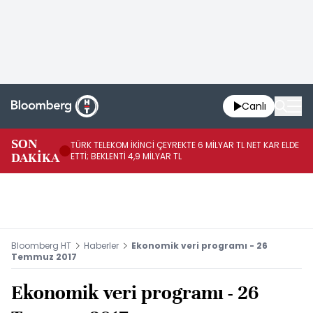
Canlı
SON
TÜRK TELEKOM İKİNCİ ÇEYREKTE 6 MİLYAR TL NET KAR ELDE
AB
DAKİKA
ETTİ; BEKLENTİ 4,9 MİLYAR TL
İR
Bloomberg HT
Haberler
Ekonomik veri programı - 26
Temmuz 2017
Ekonomik veri programı - 26