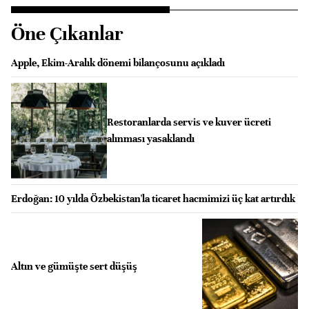
Öne Çıkanlar
Apple, Ekim-Aralık dönemi bilançosunu açıkladı
Restoranlarda servis ve kuver ücreti
alınması yasaklandı
Erdoğan: 10 yılda Özbekistan'la ticaret hacmimizi üç kat artırdık
Altın ve gümüşte sert düşüş