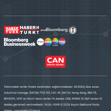
Sitemizdeki veriler Foreks tarafından sağlanmaktadır. NASDAQ, Dow Jones
Industrial Average, SHCOM, FTSE 100, CAC 40, DAX 30, Hang Seng, IBEX 35,
BOVESPA, VİOP ve Tahvil-bono verileri 15 dakika; CME, NYMEX VE S&P verileri 10
dakika gecikmeli verilmektedir. YASAL UYARI © 2026 Kayıtlı Elektronik Posta
Adresi : cgorsel@hs03.kep.tr