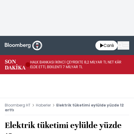
Canlı
SON
HALK BANKASI İKİNCİ ÇEYREKTE 8,2 MİLYAR TL NET KÂR
İŞ
DAKİKA
ELDE ETTİ, BEKLENTİ 7 MİLYAR TL
MÜ
Bloomberg HT
Haberler
Elektrik tüketimi eylülde yüzde 12
arttı
Elektrik tüketimi eylülde yüzde