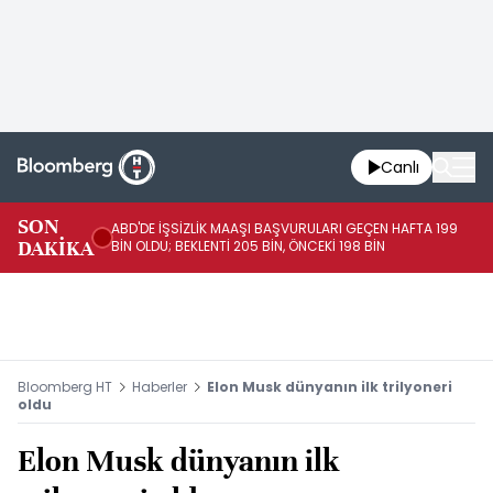
Canlı
SON
ABD'DE İŞSİZLİK MAAŞI BAŞVURULARI GEÇEN HAFTA 199
FE
DAKİKA
BİN OLDU; BEKLENTİ 205 BİN, ÖNCEKİ 198 BİN
İL
Bloomberg HT
Haberler
Elon Musk dünyanın ilk trilyoneri
oldu
Elon Musk dünyanın ilk