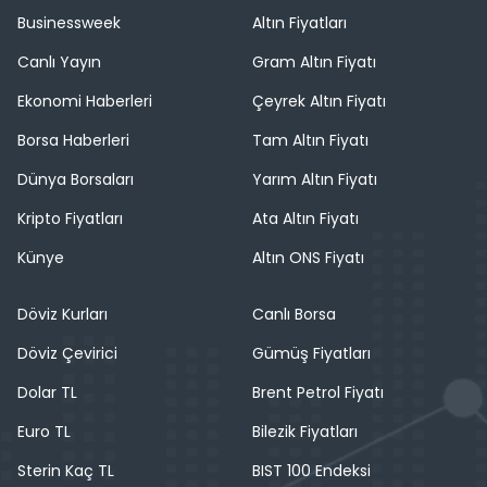
Businessweek
Altın Fiyatları
Canlı Yayın
Gram Altın Fiyatı
Ekonomi Haberleri
Çeyrek Altın Fiyatı
Borsa Haberleri
Tam Altın Fiyatı
Dünya Borsaları
Yarım Altın Fiyatı
Kripto Fiyatları
Ata Altın Fiyatı
Künye
Altın ONS Fiyatı
Döviz Kurları
Canlı Borsa
Döviz Çevirici
Gümüş Fiyatları
Dolar TL
Brent Petrol Fiyatı
Euro TL
Bilezik Fiyatları
Sterin Kaç TL
BIST 100 Endeksi