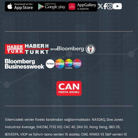
Sitemizdeki veriler Foreks tarafından sağlanmaktadır. NASDAQ, Dow Jones
Industrial Average, SHCOM, FTSE 100, CAC 40, DAX 30, Hang Seng, IBEX 35,
BOVESPA, VİOP ve Tahvil-bono verileri 15 dakika; CME, NYMEX VE S&P verileri 10