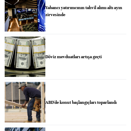
Yabancı yatırımcının tahvil alımı altı ayın
zirvesinde
Döviz mevduatları artışa geçti
ABD'de konut başlangıçları toparlandı