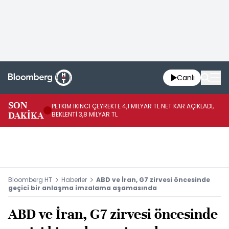
Canlı
SON
PETKİM İKİNCİ ÇEYREKTE 4,1 MİLYAR TL NET KAR AÇIKLADI,
İR
DAKİKA
BEKLENTİ 3,8 MİLYAR TL
UY
Bloomberg HT
Haberler
ABD ve İran, G7 zirvesi öncesinde
geçici bir anlaşma imzalama aşamasında
ABD ve İran, G7 zirvesi öncesinde