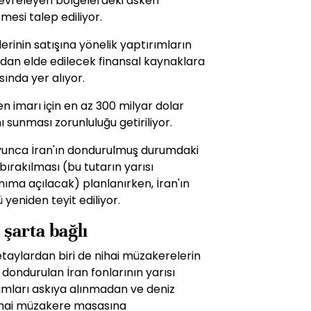
 çevreleyen bölgelerdeki askeri
mesi talep ediliyor.
erinin satışına yönelik yaptırımların
ardan elde edilecek finansal kaynaklara
ında yer alıyor.
en imarı için en az 300 milyar dolar
 sunması zorunluluğu getiriliyor.
yunca İran'ın dondurulmuş durumdaki
bırakılması (bu tutarın yarısı
ma açılacak) planlanırken, İran'ın
yeniden teyit ediliyor.
şarta bağlı
etaylardan biri de nihai müzakerelerin
dondurulan İran fonlarının yarısı
ımları askıya alınmadan ve deniz
ihai müzakere masasına