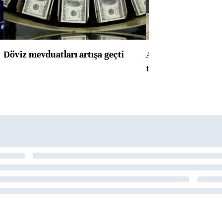
Döviz mevduatları artışa geçti
ABD'de konut başla
toparlandı