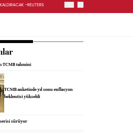
 KALDIRACAK -REUTERS
ABD DIŞİŞLERİ BAKANLIĞI
UYGULANACAK
nlar
an TCMB tahmini
TCMB anketinde yıl sonu enflasyon
beklentisi yükseldi
serisi sürüyor