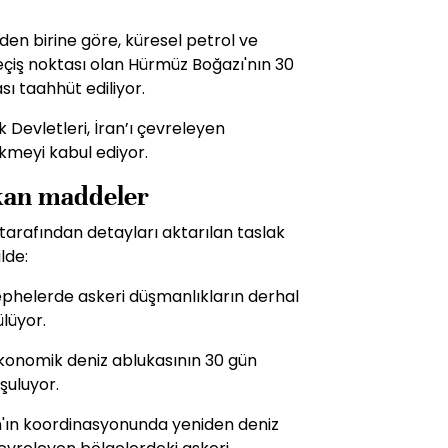
den birine göre, küresel petrol ve
geçiş noktası olan Hürmüz Boğazı'nın 30
ı taahhüt ediliyor.
Devletleri, İran’ı çevreleyen
ekmeyi kabul ediyor.
ıkan maddeler
arafından detayları aktarılan taslak
lde:
phelerde askeri düşmanlıkların derhal
lüyor.
ekonomik deniz ablukasının 30 gün
şuluyor.
n'ın koordinasyonunda yeniden deniz