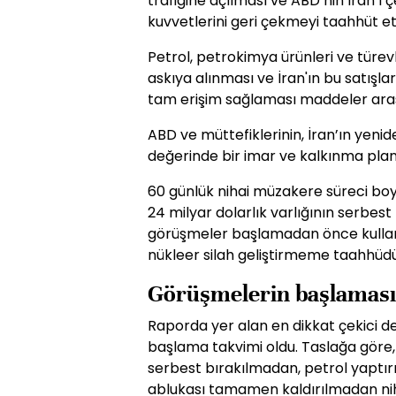
trafiğine açılması ve ABD’nin İran’ı
kuvvetlerini geri çekmeyi taahhüt et
Petrol, petrokimya ürünleri ve türevl
askıya alınması ve İran'ın bu satışl
tam erişim sağlaması maddeler aras
ABD ve müttefiklerinin, İran’ın yenid
değerinde bir imar ve kalkınma planı
60 günlük nihai müzakere süreci bo
24 milyar dolarlık varlığının serbest 
görüşmeler başlamadan önce kullanı
nükleer silah geliştirmeme taahhüdü 
Görüşmelerin başlaması 
Raporda yer alan en dikkat çekici d
başlama takvimi oldu. Taslağa göre, 
serbest bırakılmadan, petrol yaptır
ablukası tamamen kaldırılmadan n