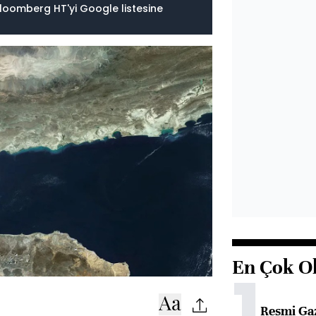
loomberg HT'yi Google listesine
En Çok O
1
Resmi Ga