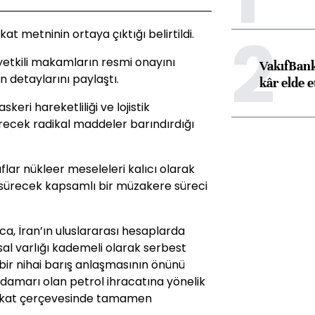
2
t metninin ortaya çıktığı belirtildi.
 yetkili makamların resmi onayını
VakıfBank
 detaylarını paylaştı.
kâr elde e
eri hareketliliği ve lojistik
irecek radikal maddeler barındırdığı
lar nükleer meseleleri kalıcı olarak
ürecek kapsamlı bir müzakere süreci
ca, İran’ın uluslararası hesaplarda
sal varlığı kademeli olarak serbest
 bir nihai barış anlaşmasının önünü
damarı olan petrol ihracatına yönelik
bakat çerçevesinde tamamen