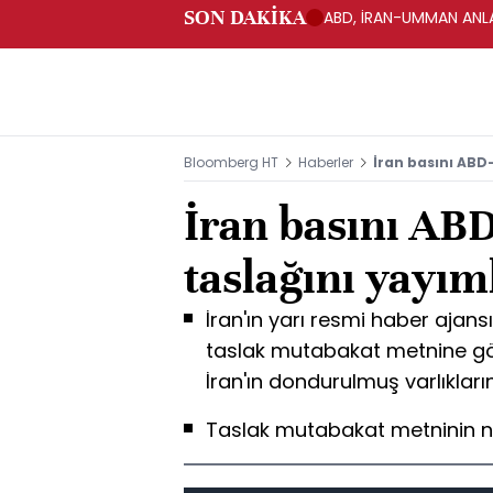
SON DAKİKA
ABD, İRAN-UMMAN ANLA
Bloomberg HT
Haberler
İran basını ABD
İran basını AB
taslağını yayım
İran'ın yarı resmi haber ajans
taslak mutabakat metnine gö
İran'ın dondurulmuş varlıkların
Taslak mutabakat metninin nih