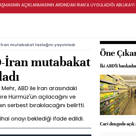
ŞMASININ AÇIKLANMASININ ARDINDAN İRAN'A UYGULADIĞI ABLUKAYI
-İran mutabakat taslağını yayımladı
Öne Çıka
D-İran mutabakat
İki ABD'li bankad
ladı
ı Mehr, ABD ile İran arasındaki
re Hürmüz'ün açılacağını ve
ın serbest bırakılacağını belirtti.
ai onayı beklediği ifade edildi.
Cari dengede açık 