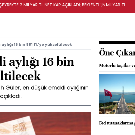
EYREKTE 2 MİLYAR TL NET KAR AÇIKLADI; BEKLENTİ 1,5 MİLYAR TL
aylığı 16 bin 881 TL’ye yükseltilecek
Öne Çıka
 aylığı 16 bin
Motorlu taşıtlar ve
ltilecek
h Güler, en düşük emekli aylığının
açıkladı.
Fed tutanaklarına g