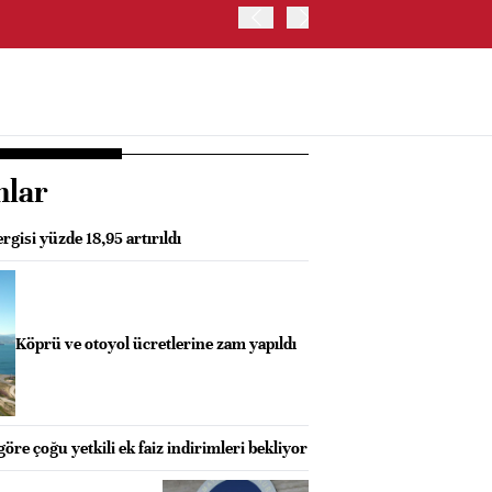
İRAN VE UMMAN, HÜRMÜZ 
OLUŞTURMAYI PLANLIYOR
nlar
rgisi yüzde 18,95 artırıldı
Köprü ve otoyol ücretlerine zam yapıldı
öre çoğu yetkili ek faiz indirimleri bekliyor