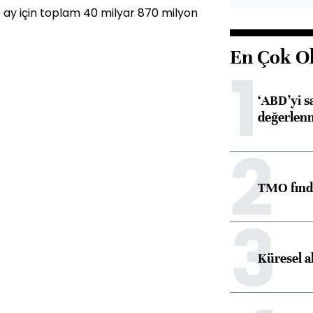
 6 ay için toplam 40 milyar 870 milyon
En Çok O
1
‘ABD’yi s
değerlen
2
TMO fındık
3
Küresel a