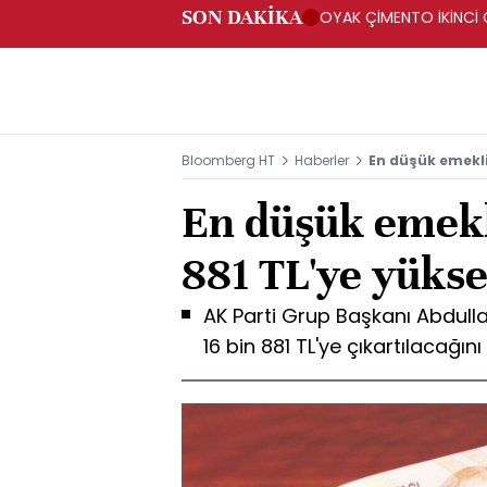
SON DAKİKA
OYAK ÇİMENTO İKİNCİ Ç
Bloomberg HT
Haberler
En düşük emekli 
En düşük emekli
881 TL'ye yükse
AK Parti Grup Başkanı Abdulla
16 bin 881 TL'ye çıkartılacağını 