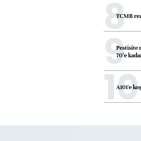
8
TCMB reze
9
Pestisite
70’e kadar
10
A101'e ko