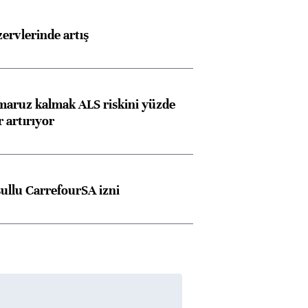
rvlerinde artış
 maruz kalmak ALS riskini yüzde
 artırıyor
şullu CarrefourSA izni