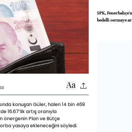
SPK, Fenerbahçe'n
bedelli sermaye ar
53
ında konuşan Güler, halen 14 bin 469
e 16.67’lik artış oranıyla
in önergenin Plan ve Bütçe
rba yasaya ekleneceğini söyledi.