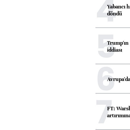
4
Yabancı h
döndü
5
Trump'ın 
iddiası
6
Avrupa'da
7
FT: Warsh
artırımın