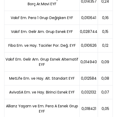
0,014357
0,24
Borç.Ar.Mavi EYF
Vakıf Em. Pera 1 Grup Değişken EYF
0,010641
0,16
Vakıf Em. Gelir Am. Grup Esnek EYF
0,028744
0,15
Fiba Em. ve Hay. Tacirler Por. Değ. EYF
0,010626
0,12
Vakıf Em. Gelir Am. Grup Esnek Alternatif
0,014940
0,09
EYF
MetLife Em. ve Hay. Alt. Standart EYF
0,012584
0,08
AvivaSA Em. ve Hay. Birinci Esnek EYF
0,032132
0,07
Allianz Yaşam ve Em. Pera A Esnek Grup
0,018421
0,05
EYF