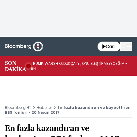
Canlı
SON
TRUMP: WARSH OLDUKÇA İYİ, ONU ELEŞTİRMEYECEĞİM -
TR
DAKİKA
BN
KA
Bloomberg HT
Haberler
En fazla kazandıran ve kaybettiren
BES fonları - 20 Nisan 2017
En fazla kazandıran ve