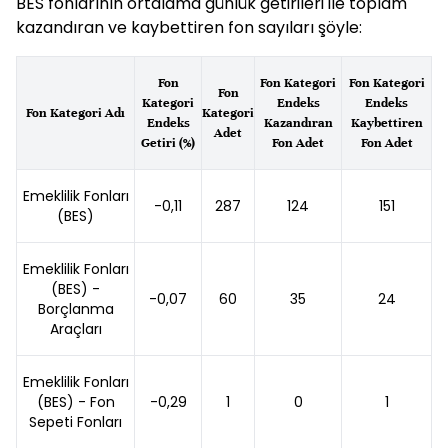
BES fonlarının ortalama günlük getirileri ile toplam
kazandıran ve kaybettiren fon sayıları şöyle:
Fon
Fon Kategori
Fon Kategori
Fon
Kategori
Endeks
Endeks
Fon Kategori Adı
Kategori
Endeks
Kazandıran
Kaybettiren
Adet
Getiri (%)
Fon Adet
Fon Adet
Emeklilik Fonları
-0,11
287
124
151
(BES)
Emeklilik Fonları
(BES) -
-0,07
60
35
24
Borçlanma
Araçları
Emeklilik Fonları
(BES) - Fon
-0,29
1
0
1
Sepeti Fonları