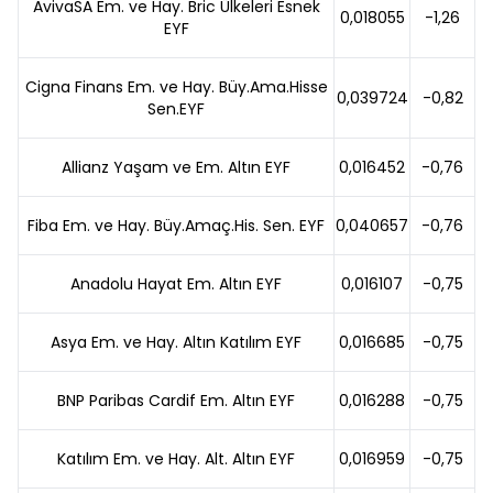
AvivaSA Em. ve Hay. Bric Ülkeleri Esnek
0,018055
-1,26
EYF
Cigna Finans Em. ve Hay. Büy.Ama.Hisse
0,039724
-0,82
Sen.EYF
Allianz Yaşam ve Em. Altın EYF
0,016452
-0,76
Fiba Em. ve Hay. Büy.Amaç.His. Sen. EYF
0,040657
-0,76
Anadolu Hayat Em. Altın EYF
0,016107
-0,75
Asya Em. ve Hay. Altın Katılım EYF
0,016685
-0,75
BNP Paribas Cardif Em. Altın EYF
0,016288
-0,75
Katılım Em. ve Hay. Alt. Altın EYF
0,016959
-0,75