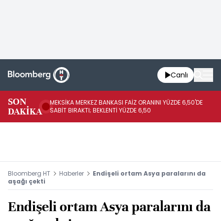
Canlı
SON
MEKSİKA MERKEZ BANKASI FAİZ ORANINI YÜZDE 6,50'DE
OY
DAKİKA
SABİT BIRAKTI; BEKLENTİ YÜZDE 6,50
AÇ
Bloomberg HT
Haberler
Endişeli ortam Asya paralarını da
aşağı çekti
Endişeli ortam Asya paralarını da