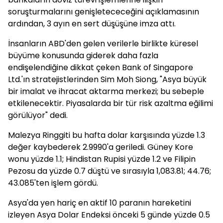
soruşturmalarını genişletececeğini açıklamasının
ardından, 3 ayın en sert düşüşüne imza attı.
İnsanların ABD'den gelen verilerle birlikte küresel
büyüme konusunda giderek daha fazla
endişelendiğine dikkat çeken Bank of Singapore
Ltd.'ın stratejistlerinden Sim Moh Siong, "Asya büyük
bir imalat ve ihracat aktarma merkezi; bu sebeple
etkilenecektir. Piyasalarda bir tür risk azaltma eğilimi
görülüyor" dedi.
Malezya Ringgiti bu hafta dolar karşısında yüzde 1.3
değer kaybederek 2.9990'a geriledi. Güney Kore
wonu yüzde 1.1; Hindistan Rupisi yüzde 1.2 ve Filipin
Pezosu da yüzde 0.7 düştü ve sırasıyla 1,083.81; 44.76;
43.085'ten işlem gördü.
Asya'da yen hariç en aktif 10 paranın hareketini
izleyen Asya Dolar Endeksi önceki 5 günde yüzde 0.5