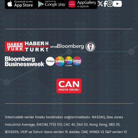
Sitemizdeki veriler Foreks tarafından sağlanmaktadır. NASDAQ, Dow Jones
Industrial Average, SHCOM, FTSE 100, CAC 40, DAX 30, Hang Seng, IBEX 35,
BOVESPA, VİOP ve Tahvil-bono verileri 15 dakika; CME, NYMEX VE S&P verileri 10