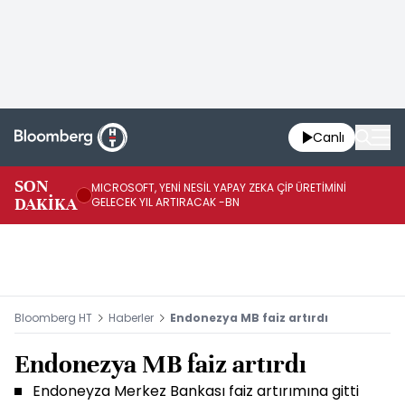
Canlı
SON
MICROSOFT, YENİ NESİL YAPAY ZEKA ÇİP ÜRETİMİNİ
HA
DAKİKA
GELECEK YIL ARTIRACAK -BN
Mİ
Bloomberg HT
Haberler
Endonezya MB faiz artırdı
Endonezya MB faiz artırdı
Endoneyza Merkez Bankası faiz artırımına gitti