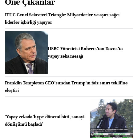
Öne Çıkanlar
ITUC Genel Sekreteri Triangle: Milyarderler ve aşırı sağcı
liderler işbirliği yapıyor
HSBC Yöneticisi Roberts’tan Davos’ta
yapay zeka mesajı
Franklin Templeton CEO’sundan Trump’ın faiz sınırı teklifine
eleştiri
"Yapay zekada 'hype' dönemi bitti, sanayi
dönüşümü başladı"