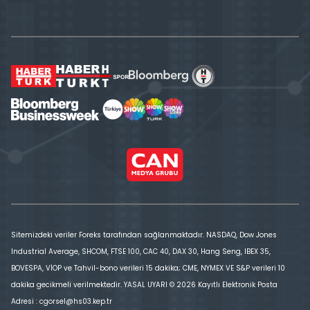
Sitemizdeki veriler Foreks tarafından sağlanmaktadır. NASDAQ, Dow Jones
Industrial Average, SHCOM, FTSE 100, CAC 40, DAX 30, Hang Seng, IBEX 35,
BOVESPA, VİOP ve Tahvil-bono verileri 15 dakika; CME, NYMEX VE S&P verileri 10
dakika gecikmeli verilmektedir. YASAL UYARI © 2026 Kayıtlı Elektronik Posta
Adresi : cgorsel@hs03.kep.tr