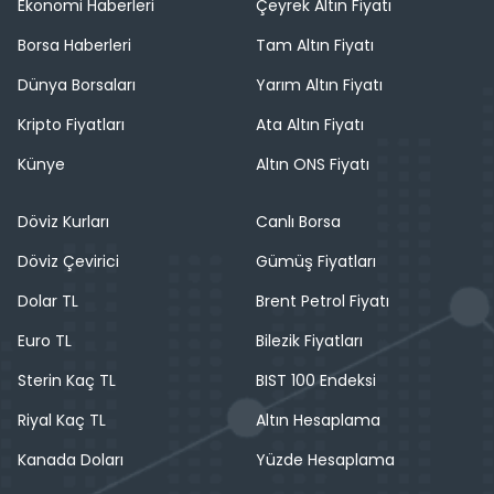
Ekonomi Haberleri
Çeyrek Altın Fiyatı
Borsa Haberleri
Tam Altın Fiyatı
Dünya Borsaları
Yarım Altın Fiyatı
Kripto Fiyatları
Ata Altın Fiyatı
Künye
Altın ONS Fiyatı
Döviz Kurları
Canlı Borsa
Döviz Çevirici
Gümüş Fiyatları
Dolar TL
Brent Petrol Fiyatı
Euro TL
Bilezik Fiyatları
Sterin Kaç TL
BIST 100 Endeksi
Riyal Kaç TL
Altın Hesaplama
Kanada Doları
Yüzde Hesaplama