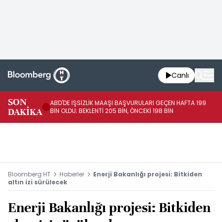
Canlı
SON
ABD'DE İŞSİZLİK MAAŞI BAŞVURULARI GEÇEN HAFTA 199
FE
DAKİKA
BİN OLDU; BEKLENTİ 205 BİN, ÖNCEKİ 198 BİN
İL
Bloomberg HT
Haberler
Enerji Bakanlığı projesi: Bitkiden
altın izi sürülecek
Enerji Bakanlığı projesi: Bitkiden