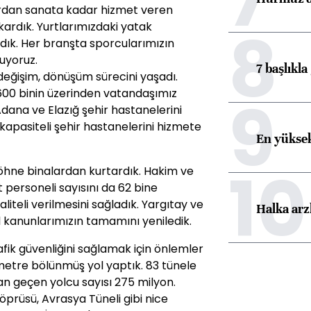
ordan sanata kadar hizmet veren
8
kardık. Yurtlarımızdaki yatak
rdık. Her branşta sporcularımızın
uyoruz.
7 başlıkla
 değişim, dönüşüm sürecini yaşadı.
00 binin üzerinden vatandaşımız
9
Adana ve Elazığ şehir hastanelerini
kapasiteli şehir hastanelerini hizmete
En yüksek
10
hne binalardan kurtardık. Hakim ve
 personeli sayısını da 62 bine
liteli verilmesini sağladık. Yargıtay ve
Halka arz
l kanunlarımızın tamamını yeniledik.
fik güvenliğini sağlamak için önlemler
metre bölünmüş yol yaptık. 83 tünele
n geçen yolcu sayısı 275 milyon.
prüsü, Avrasya Tüneli gibi nice