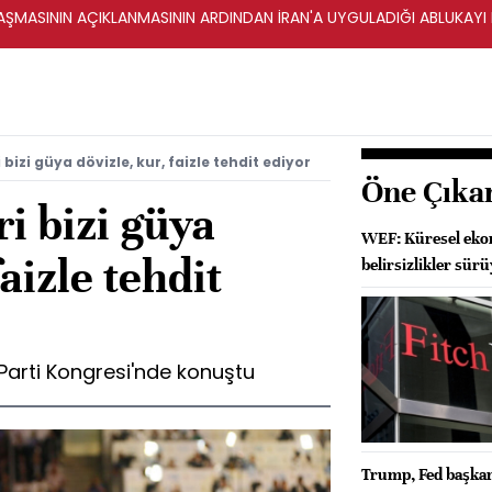
ŞMASININ AÇIKLANMASININ ARDINDAN İRAN'A UYGULADIĞI ABLUKAYI
 bizi güya dövizle, kur, faizle tehdit ediyor
Öne Çıka
ri bizi güya
WEF: Küresel ekon
faizle tehdit
belirsizlikler sür
arti Kongresi'nde konuştu
Trump, Fed başkanl