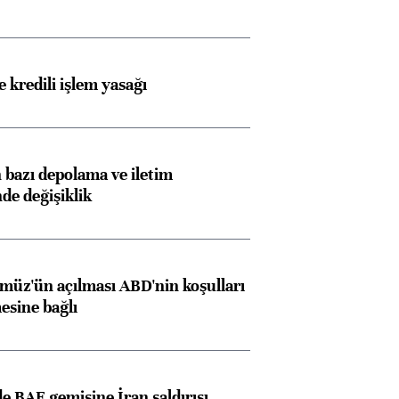
 kredili işlem yasağı
bazı depolama ve iletim
nde değişiklik
müz'ün açılması ABD'nin koşulları
esine bağlı
 BAE gemisine İran saldırısı