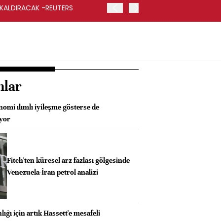
 KALDIRACAK -REUTERS
ABD DIŞİŞLERİ BAKANLIĞI
UYGULANACAK
nlar
omi ılımlı iyileşme gösterse de
üyor
Fitch'ten küresel arz fazlası gölgesinde
Venezuela-İran petrol analizi
ığı için artık Hassett'e mesafeli