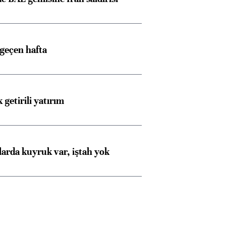
 geçen hafta
 getirili yatırım
larda kuyruk var, iştah yok