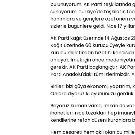
bulunuyorum. AK Parti teşkilatında 
sunuyorum. Türkiye'de teşkilatın faa
hanımlara ve gençlere özel önem vere
sizlerle bugünlere geldi. Nice 17 yılla
AK Parti kağıt üzerinde 14 Ağustos 20
Kağıt üzerinde 60 kurucu üyeyle kurul
kurucu milletimizin bizatihi kendisidi
anlayabilmek için önce medeniyetimi
gerekir. AK Parti başlangıçtır. AK Part
Parti Anadolu'daki tüm izlerimizdir. 
Birileri bizi güya ekonomi, yaptırım, k
Onlara diyoruz ki oyununuzu gördü
Biliyoruz ki iman varsa, imkan da var
ihanetleri, nice tuzakları hep iman
kendilerine refah düzeni kuranlara
Hem cesareti hem aklı olan bu millet