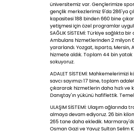
üniversitemiz var. Gençlerimize sp
gençlik merkezlerimiz 9'da 286'ya çı
kapasitesi 188 binden 660 bine çıka
yetişmesi için özel programlar uygul
SAĞLIK SİSTEMİ: Türkiye sağlıkta bir
Ambulans hizmetlerinden 2 milyon 6
yararlandı. Yozgat, Isparta, Mersin, 
hizmete aldık. Toplam 44 bin yatak 
sokuyoruz.
ADALET SİSTEMİ: Mahkemelerimizi kö
savcı sayımızı 17 bine, toplam adalet
çıkararak hizmetlerin daha hızlı ve ka
Danıştay'ın yükünü hafiflettik. Teme
ULAŞIM SİSTEMİ: Ulaşım ağlarında tra
almaya devam ediyoruz. 26 bin kilo
265 tane daha ekledik. Marmaray'da
Osman Gazi ve Yavuz Sultan Selim Kö