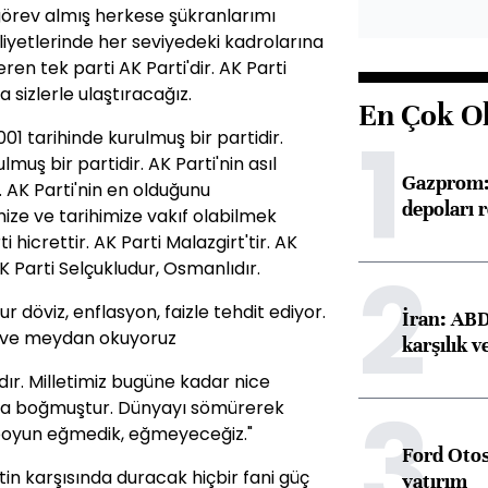
görev almış herkese şükranlarımı
liyetlerinde her seviyedeki kadrolarına
n tek parti AK Parti'dir. AK Parti
ra sizlerle ulaştıracağız.
En Çok O
1
01 tarihinde kurulmuş bir partidir.
muş bir partidir. AK Parti'nin asıl
Gazprom: 
r. AK Parti'nin en olduğunu
depoları 
ze ve tarihimize vakıf olabilmek
i hicrettir. AK Parti Malazgirt'tir. AK
2
AK Parti Selçukludur, Osmanlıdır.
ur döviz, enflasyon, faizle tehdit ediyor.
İran: ABD 
k ve meydan okuyoruz
karşılık v
dır. Milletimiz bugüne kadar nice
3
ıyla boğmuştur. Dünyayı sömürerek
 boyun eğmedik, eğmeyeceğiz."
Ford Otos
in karşısında duracak hiçbir fani güç
yatırım