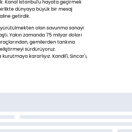
uk. Kanal İstanbul'u hayata geçirmek
a birlikte dünyaya büyük bir mesaj
line getirdik.
 yürütülmekten olan savunma sanayi
aştı. Yakın zamanda 75 milyar doları
 araçlarından, gemilerden tankına
liştirmeyi sürdürüyoruz.
kurutmaya kararlıyız. Kandil'i, Sincar'ı,