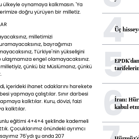
 bu ülkeyle oynamaya kalkmasın. 'Ya
4
erimize doğru yürüyen bir milletiz.
LAR
Üç hisseye
acaksınız, milletimizi
turamayacaksınız, bayrağımızı
5
ayacaksınız, Türkiye'nin yükselişini
e ulaşmamıza engel olamayacaksınız.
EPDK'dan 
 milletiyiz, çünkü biz Müslümanız, çünkü
tarifeleri
.
6
i, içerideki ihanet odaklarını harekete
besi yapmaya çalıştılar. Sınır darbesi
İran: Hür
pmaya kalktılar. Kuru, dövizi, faizi
kabul etm
 kalktılar.
7
orunlu eğitimi 4+4+4 şeklinde kademeli
ttık. Çocuklarımız önündeki ayrımcı
 sayımız 76'ydı şu anda 207
Hürmüz'de