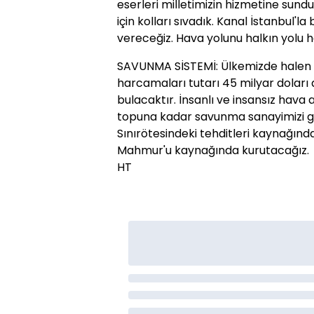
eserleri milletimizin hizmetine sund
için kolları sıvadık. Kanal İstanbul'l
vereceğiz. Hava yolunu halkın yolu ha
SAVUNMA SİSTEMİ: Ülkemizde halen
harcamaları tutarı 45 milyar doları 
bulacaktır. İnsanlı ve insansız hava
topuna kadar savunma sanayimizi ge
Sınırötesindeki tehditleri kaynağında 
Mahmur'u kaynağında kurutacağız.
HT