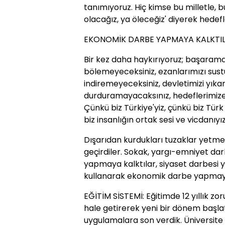
tanımıyoruz. Hiç kimse bu milletle,
olacağız, ya öleceğiz' diyerek hedefl
EKONOMİK DARBE YAPMAYA KALKTI
Bir kez daha haykırıyoruz; başaramay
bölemeyeceksiniz, ezanlarımızı sus
indiremeyeceksiniz, devletimizi yıkam
durduramayacaksınız, hedeflerimiz
Çünkü biz Türkiye'yiz, çünkü biz Türk
biz insanlığın ortak sesi ve vicdanıyız
Dışarıdan kurdukları tuzaklar yetmed
geçirdiler. Sokak, yargı-emniyet dar
yapmaya kalktılar, siyaset darbesi ya
kullanarak ekonomik darbe yapmaya
EĞİTİM SİSTEMİ: Eğitimde 12 yıllık z
hale getirerek yeni bir dönem başla
uygulamalara son verdik. Üniversite