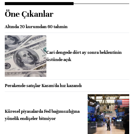
Öne Çıkanlar
Altında 20 kurumdan 60 tahmin
Cari dengede dört ay sonra beklentinin
üstünde açık
Perakende satışlar Kasım'da hız kazandı
Küresel piyasalarda Fed bağımsızlığına
yönelik endişeler bitmiyor