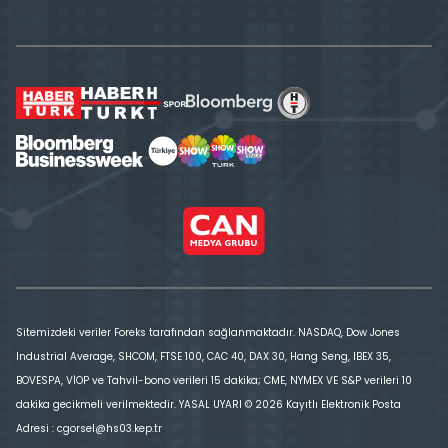
Sitemizdeki veriler Foreks tarafından sağlanmaktadır. NASDAQ, Dow Jones
Industrial Average, SHCOM, FTSE 100, CAC 40, DAX 30, Hang Seng, IBEX 35,
BOVESPA, VİOP ve Tahvil-bono verileri 15 dakika; CME, NYMEX VE S&P verileri 10
dakika gecikmeli verilmektedir. YASAL UYARI © 2026 Kayıtlı Elektronik Posta
Adresi : cgorsel@hs03.kep.tr