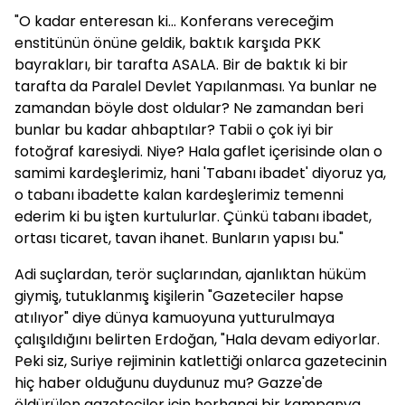
"O kadar enteresan ki... Konferans vereceğim
enstitünün önüne geldik, baktık karşıda PKK
bayrakları, bir tarafta ASALA. Bir de baktık ki bir
tarafta da Paralel Devlet Yapılanması. Ya bunlar ne
zamandan böyle dost oldular? Ne zamandan beri
bunlar bu kadar ahbaptılar? Tabii o çok iyi bir
fotoğraf karesiydi. Niye? Hala gaflet içerisinde olan o
samimi kardeşlerimiz, hani 'Tabanı ibadet' diyoruz ya,
o tabanı ibadette kalan kardeşlerimiz temenni
ederim ki bu işten kurtulurlar. Çünkü tabanı ibadet,
ortası ticaret, tavan ihanet. Bunların yapısı bu."
Adi suçlardan, terör suçlarından, ajanlıktan hüküm
giymiş, tutuklanmış kişilerin "Gazeteciler hapse
atılıyor" diye dünya kamuoyuna yutturulmaya
çalışıldığını belirten Erdoğan, "Hala devam ediyorlar.
Peki siz, Suriye rejiminin katlettiği onlarca gazetecinin
hiç haber olduğunu duydunuz mu? Gazze'de
öldürülen gazeteciler için herhangi bir kampanya