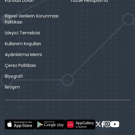
Kanada Doları
Yüzde Hesaplama
Kişisel Verilerin Korunması
Politikası
İzleyici Temsilcisi
Kullanım Koşulları
Aydınlatma Metni
Çerez Politikası
Biyografi
İletişim