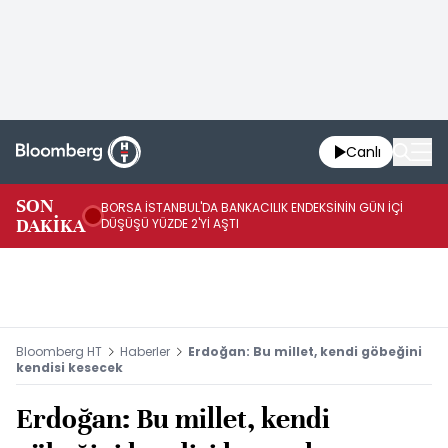
Canlı
SON
BORSA İSTANBUL'DA BANKACILIK ENDEKSİNİN GÜN İÇİ
EU
DAKİKA
DÜŞÜŞÜ YÜZDE 2'Yİ AŞTI
AR
Bloomberg HT
Haberler
Erdoğan: Bu millet, kendi göbeğini
kendisi kesecek
Erdoğan: Bu millet, kendi