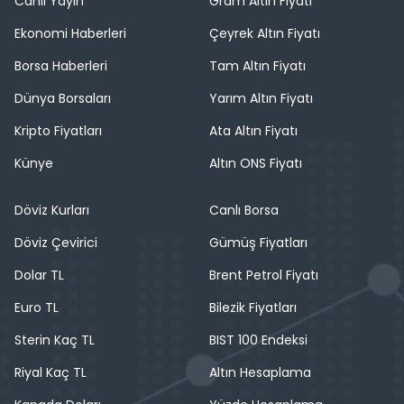
Canlı Yayın
Gram Altın Fiyatı
Ekonomi Haberleri
Çeyrek Altın Fiyatı
Borsa Haberleri
Tam Altın Fiyatı
Dünya Borsaları
Yarım Altın Fiyatı
Kripto Fiyatları
Ata Altın Fiyatı
Künye
Altın ONS Fiyatı
Döviz Kurları
Canlı Borsa
Döviz Çevirici
Gümüş Fiyatları
Dolar TL
Brent Petrol Fiyatı
Euro TL
Bilezik Fiyatları
Sterin Kaç TL
BIST 100 Endeksi
Riyal Kaç TL
Altın Hesaplama