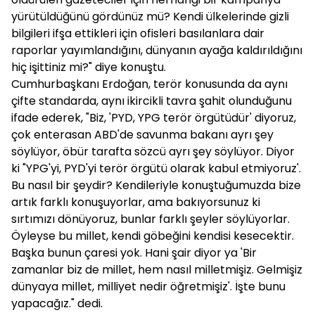
yürütüldüğünü gördünüz mü? Kendi ülkelerinde gizli
bilgileri ifşa ettikleri için ofisleri basılanlara dair
raporlar yayımlandığını, dünyanın ayağa kaldırıldığını
hiç işittiniz mi?" diye konuştu.
Cumhurbaşkanı Erdoğan, terör konusunda da aynı
çifte standarda, aynı ikircikli tavra şahit olunduğunu
ifade ederek, "Biz, 'PYD, YPG terör örgütüdür' diyoruz,
çok enterasan ABD'de savunma bakanı ayrı şey
söylüyor, öbür tarafta sözcü ayrı şey söylüyor. Diyor
ki "YPG'yi, PYD'yi terör örgütü olarak kabul etmiyoruz'.
Bu nasıl bir şeydir? Kendileriyle konuştuğumuzda bize
artık farklı konuşuyorlar, ama bakıyorsunuz ki
sırtımızı dönüyoruz, bunlar farklı şeyler söylüyorlar.
Öyleyse bu millet, kendi göbeğini kendisi kesecektir.
Başka bunun çaresi yok. Hani şair diyor ya 'Bir
zamanlar biz de millet, hem nasıl milletmişiz. Gelmişiz
dünyaya millet, milliyet nedir öğretmişiz'. İşte bunu
yapacağız." dedi.