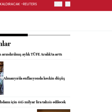
 KALDIRACAK -REUTERS
ABD DIŞİŞLERİ BAKANLIĞI
UYGULANACAK
nlar
arındırılmış aylık TÜFE Aralık'ta arttı
Almanya'da enflasyonda keskin düşüş
hdamı için 445 milyar lira tahsis edilecek