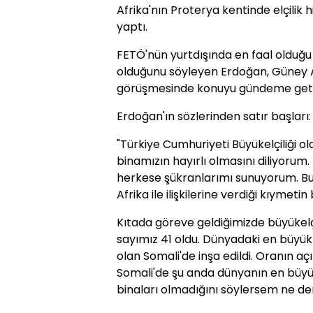
Afrika'nın Proterya kentinde elçilik 
yaptı.
FETÖ'nün yurtdışında en faal olduğu 
olduğunu söyleyen Erdoğan, Güney 
görüşmesinde konuyu gündeme getir
Erdoğan'ın sözlerinden satır başları:
"Türkiye Cumhuriyeti Büyükelçiliği o
binamızın hayırlı olmasını diliyorum
herkese şükranlarımı sunuyorum. B
Afrika ile ilişkilerine verdiği kıymetin 
Kıtada göreve geldiğimizde büyükelçil
sayımız 41 oldu. Dünyadaki en büyük t
olan Somali'de inşa edildi. Oranın aç
Somali'de şu anda dünyanın en büyük
binaları olmadığını söylersem ne dem