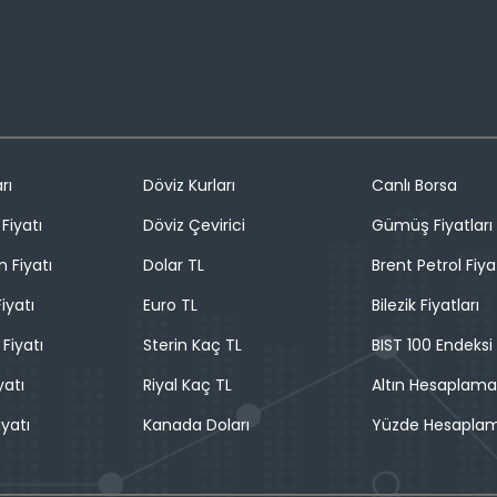
rı
Döviz Kurları
Canlı Borsa
Fiyatı
Döviz Çevirici
Gümüş Fiyatları
n Fiyatı
Dolar TL
Brent Petrol Fiya
iyatı
Euro TL
Bilezik Fiyatları
 Fiyatı
Sterin Kaç TL
BIST 100 Endeksi
yatı
Riyal Kaç TL
Altın Hesaplama
iyatı
Kanada Doları
Yüzde Hesapla