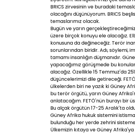
BRICS zirvesinin ve buradaki temasla
olacağını düşünüyorum. BRICS beşlisi
temaslarımız olacak.
Bugün ve yarın gerçekleştireceğim
üzere birçok konuyu ele alacağız. E
konusuna da değineceğiz. Terör inan
sorunlarından biridir. Adı, söylemi, i
tamamı insanlığın düşmanıdır. Güne
yapacağımız görüşmede bu konuları 
alacağız. Özellikle 15 Temmuz'da 251 v
düşüncelerimizi dile getireceği. FE
ülkelerden biri ne yazık ki Güney A
bu terör örgütü, yarın Güney Afrika'
anlatacağım. FETÖ'nün burayı bir üs
Bu alçak örgütün 17-25 Aralık'ta oldu
Güney Afrika hukuk sistemini istis
bulunduğu her yerde zehrini sisteme z
Ülkemizin kıtaya ve Güney Afrika'ya