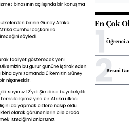
hizmet binasının açılışında bir konuşma
En Çok O
ülkelerden birinin Güney Afrika
1
Afrika Cumhurbaşkanı ile
eceğini söyledi.
Öğrenci a
2
larak faaliyet gösterecek yeni
. Ülkemizin bu gurur gününe iştirak eden
Resmi Ga
u bina aynı zamanda ülkemizin Güney
bir nişanesidir.
ik sayımız 12'ydi. Şimdi ise büyükelçilik
emsilciliğimiz yine bir Afrika ülkesi
ılışını da yapmak bizlere nasip oldu.
leri olarak görünenlerin bile orada
ek istediğimi anlarsınız.