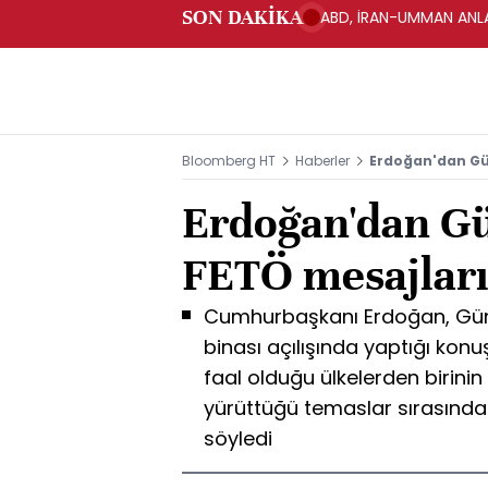
SON DAKİKA
ABD, İRAN-UMMAN ANLA
Bloomberg HT
Haberler
Erdoğan'dan Gü
Erdoğan'dan Gü
FETÖ mesajlar
Cumhurbaşkanı Erdoğan, Güney 
binası açılışında yaptığı kon
faal olduğu ülkelerden birini
yürüttüğü temaslar sırasınd
söyledi