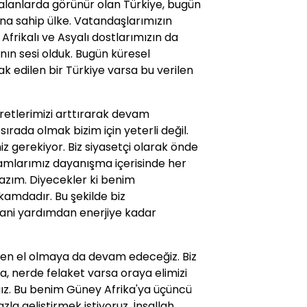
 alanlarda görünür olan Türkiye, bugün
na sahip ülke. Vatandaşlarımızın
frikalı ve Asyalı dostlarımızın da
nın sesi olduk. Bugün küresel
k edilen bir Türkiye varsa bu verilen
etlerimizi arttırarak devam
ırada olmak bizim için yeterli değil.
gerekiyor. Biz siyasetçi olarak önde
mlarımız dayanışma içerisinde her
lazım. Diyecekler ki benim
mdadır. Bu şekilde biz
ani yardımdan enerjiye kadar
.
eren el olmaya da devam edeceğiz. Biz
, nerde felaket varsa oraya elimizi
ağız. Bu benim Güney Afrika'ya üçüncü
 fazla geliştirmek istiyoruz. İnşallah