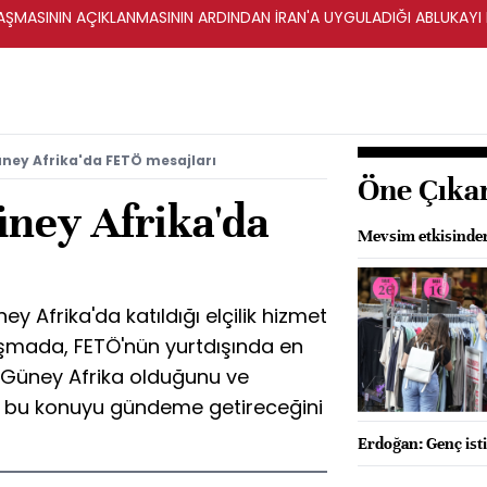
ŞMASININ AÇIKLANMASININ ARDINDAN İRAN'A UYGULADIĞI ABLUKAYI
ney Afrika'da FETÖ mesajları
Öne Çıka
ney Afrika'da
Mevsim etkisinden 
ı
Afrika'da katıldığı elçilik hizmet
uşmada, FETÖ'nün yurtdışında en
n Güney Afrika olduğunu ve
a bu konuyu gündeme getireceğini
Erdoğan: Genç isti