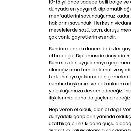
10-15 yıl önce sadece belli bölge ve
dünyada en yaygın 6. diplomatik ağı
menfaatlerini savunduğumuz kadar, A
haklarını savunduk. Herkesin vicdanı
meselelerde sözü, tavrı, duruşu mera
çok yönlü gayretlerin eseridir.
Bundan sonraki dönemde bizler gayr
ettireceğiz. Diplomaside dünyada 5. s
Bunu sözden uygulamaya geçirmemiz 
olacağız ama tüm diplomat ve işada
türlü ihaleye çekinmeden girmeleri 
cumhurbaşkanım ve bakanlarım arka
yolculuğumuza devam edeceğiz. İns
ilişkilerimizi daha da güçlendireceğiz
Hep veren el olduk, alan el değil. V
dünyadaki gariplerin yanında oldukça
uzattıkça biliniz ki daha güçlü olac
ziyaretim. İkili ilişkilerimizi çok daha