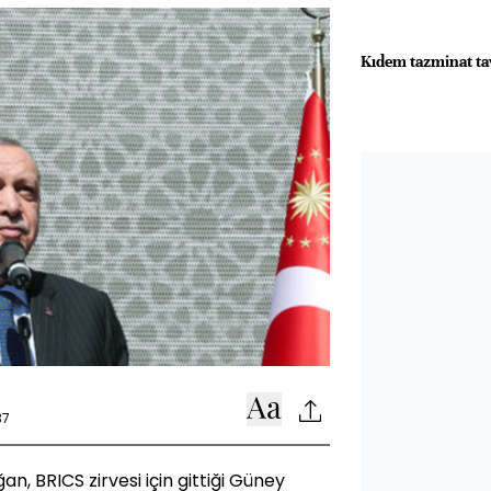
Kıdem tazminat tav
37
 BRICS zirvesi için gittiği Güney