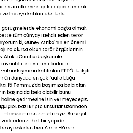
rımızın ülkemizin geleceği için önemli
 ve buraya katılan liderlerle
iz görüşmelerde ekonomi başta olmak
lbette tüm dünyayı tehdit eden terör
ıyorum ki, Güney Afrika'nın en önemli
majı ne olursa olsun terör örgütlerinin
y Afrika Cumhurbaşkanı ile
ayrıntılarına varana kadar ele
atandaşımızın katili olan FETÖ ile ilgili
TÖ'nün dünyada en çok faal olduğu
frika. 15 Temmuz'da başımıza bela olan
nın başına da bela olabilir bunu
 haline getirmesine izin vermeyeceğiz.
ğu gibi, bazı kripto unsurlar üzerinden
mar etmesine müsade etmeyiz. Bu örgüt
erk eden zehirli bir yapıdır.
 bakışı eskiden beri Kazan-Kazan