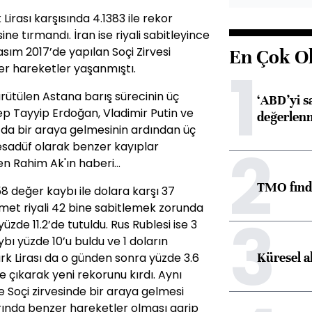
Lirası karşısında 4.1383 ile rekor
sine tırmandı. İran ise riyali sabitleyince
asım 2017’de yapılan Soçi Zirvesi
En Çok O
1
er hareketler yaşanmıştı.
yürütülen Astana barış sürecinin üç
‘ABD’yi s
cep Tayyip Erdoğan, Vladimir Putin ve
değerlen
da bir araya gelmesinin ardından üç
2
 tesadüf olarak benzer kayıplar
 Rahim Ak'ın haberi...
TMO fındık
58 değer kaybı ile dolara karşı 37
met riyali 42 bine sabitlemek zorunda
3
üzde 11.2’de tutuldu. Rus Rublesi ise 3
ı yüzde 10’u buldu ve 1 doların
Küresel a
Türk Lirası da o günden sonra yüzde 3.6
ye çıkarak yeni rekorunu kırdı. Aynı
 Soçi zirvesinde bir araya gelmesi
arında benzer hareketler olması garip