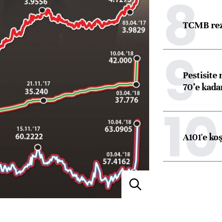
8
TCMB reze
9
Pestisite
70’e kadar
10
A101'e ko