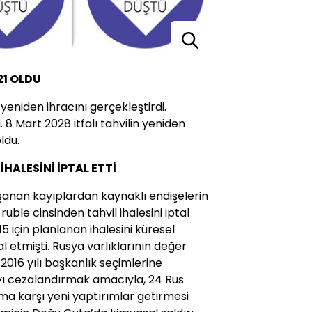
21 OLDU
 yeniden ihracını gerçekleştirdi.
. 8 Mart 2028 itfalı tahvilin yeniden
ldu.
HALESİNİ İPTAL ETTİ
aşanan kayıplardan kaynaklı endişelerin
uble cinsinden tahvil ihalesini iptal
5 için planlanan ihalesini küresel
l etmişti. Rusya varlıklarının değer
16 yılı başkanlık seçimlerine
ı cezalandırmak amacıyla, 24 Rus
ruma karşı yeni yaptırımlar getirmesi