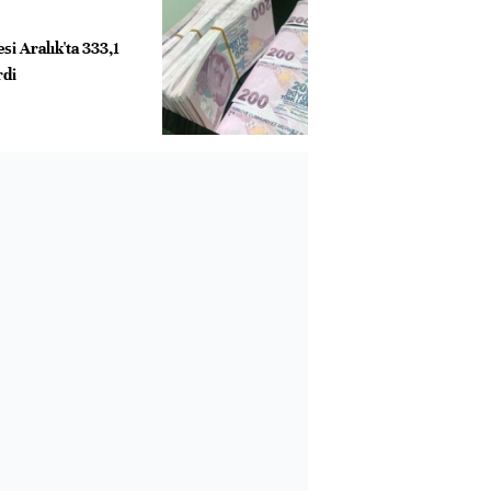
si Aralık'ta 333,1
rdi