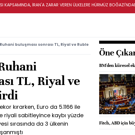
 KAPSAMINDA, İRAN'A ZARAR VEREN ÜLKELERE HÜRMÜZ BOĞAZI'NDAN 
uhani buluşması sonrası TL, Riyal ve Ruble
Öne Çıka
-Ruhani
BM'den küresel ek
sı TL, Riyal ve
irdi
ekor kırarken, Euro da 5.1166 ile
se riyali sabitleyince kaybı yüzde
rvesi sırasında da 3 ülkenin
Fitch, ABD için b
aşanmıştı