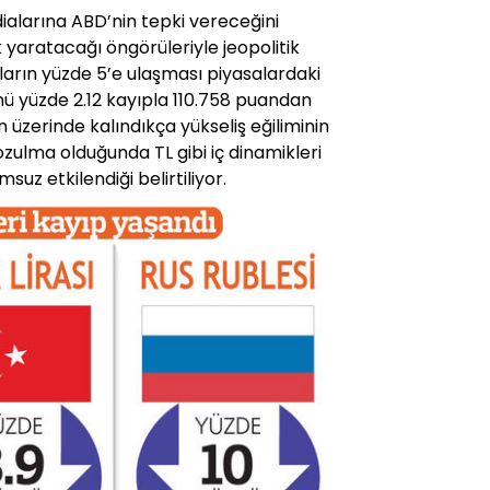
dialarına ABD’nin tepki vereceğini
k yaratacağı öngörüleriyle jeopolitik
pların yüzde 5’e ulaşması piyasalardaki
günü yüzde 2.12 kayıpla 110.758 puandan
 üzerinde kalındıkça yükseliş eğiliminin
zulma olduğunda TL gibi iç dinamikleri
suz etkilendiği belirtiliyor.