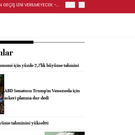
GEÇİŞ İZNİ VERİLMEYECEK -
İRAN-UMMAN ANLAŞMASI K
HABER AJANSI
nlar
onomi için yüzde 2,7'lik büyüme tahmini
ABD Senatosu Trump'ın Venezuela için
askeri planına dur dedi
üyüme tahminini yükseltti