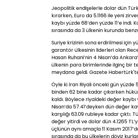
Jeopolitik endişelerle dolar dün Türk 
kırarken, Euro da 5.1166 ile yeni zirve
kaybı yüzde 68’den yüzde 11’e indi. K
sırasında da 3 ülkenin kurunda benz
Suriye krizinin sona erdirilmesi için 
garantör ülkesinin liderleri olan Re
Hasan Ruhani’nin 4 Nisan’da Ankara’
ülkenin para birimlerinde ilginç bir
meydana geldi. Gazete Habertürk'ten
Öyle ki İran Riyali önceki gün yüzde 
binden 62 bine kadar çıkarken hükü
kaldı. Böylece riyaldeki değer kaybı y
Nisan’da 57.41’deyken dün değer kayb
karşılığı 63.09 rubleye kadar çıktı. 
değer yitirdi ve dolar dün 4.1265 TL’
üçlünün aynı amaçla 11 Kasım 2017’de
sırasında da bu ülkelerin döviz kurl