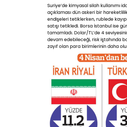
Suriye’de kimyasal silah kullanımı id
açıklaması dün askeri bir hareketlili
endişeleri tetiklerken, rublede kayı
satışı tetikledi. Borsa İstanbul ise 
tamamladı. Dolar/TL’de 4 seviyesinin
devam edebileceği, risk iştahında bo
zayıf olan para birimlerinin daha olum