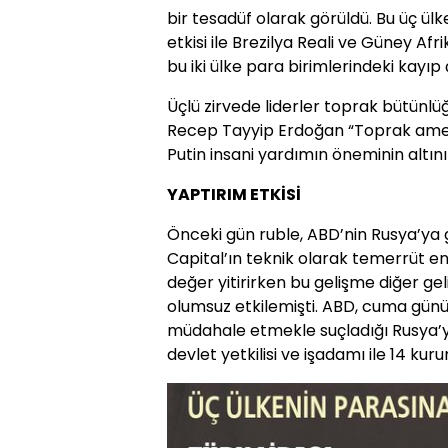
bir tesadüf olarak görüldü. Bu üç ülk
etkisi ile Brezilya Reali ve Güney Af
bu iki ülke para birimlerindeki kayıp ç
Üçlü zirvede liderler toprak bütün
Recep Tayyip Erdoğan “Toprak amel
Putin insani yardımın öneminin altını 
YAPTIRIM ETKİSİ
Önceki gün ruble, ABD’nin Rusya’ya g
Capital’ın teknik olarak temerrüt en
değer yitirirken bu gelişme diğer ge
olumsuz etkilemişti. ABD, cuma günü 
müdahale etmekle suçladığı Rusya’y
devlet yetkilisi ve işadamı ile 14 kur