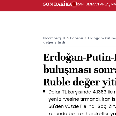
SON DAKİKA
İRAN-UMMAN ANLAŞMASI
FARS HABER AJANSI
Bloomberg HT
Haberler
Erdoğan-Putin-R
değer yitirdi
Erdoğan-Putin
buluşması sonra
Ruble değer yit
Dolar TL karşısında 4.1383 ile r
yeni zirvesine tırmandı. İran i
68'den yüzde 11'e indi. Soçi Zi
kurunda benzer hareketler y