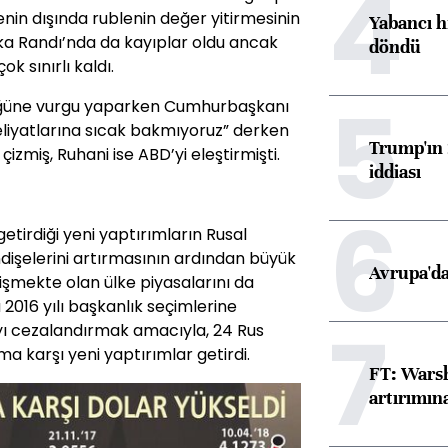
4
enin dışında rublenin değer yitirmesinin
Yabancı h
rika Randı’nda da kayıplar oldu ancak
döndü
ok sınırlı kaldı.
5
lüğüne vurgu yaparken Cumhurbaşkanı
iyatlarına sıcak bakmıyoruz” derken
Trump'ın 
çizmiş, Ruhani ise ABD’yi eleştirmişti.
iddiası
6
etirdiği yeni yaptırımların Rusal
dişelerini artırmasının ardından büyük
Avrupa'da
lişmekte olan ülke piyasalarını da
2016 yılı başkanlık seçimlerine
7
ı cezalandırmak amacıyla, 24 Rus
uma karşı yeni yaptırımlar getirdi.
FT: Warsh
artırımın