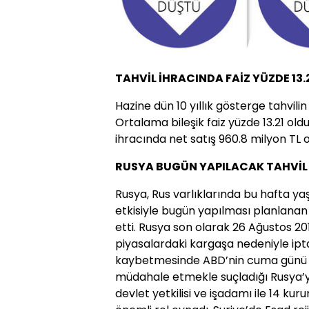
TAHVİL İHRACINDA FAİZ YÜZDE 13.
Hazine dün 10 yıllık gösterge tahvilin
Ortalama bileşik faiz yüzde 13.21 oldu
ihracında net satış 960.8 milyon TL o
RUSYA BUGÜN YAPILACAK TAHVİL İ
Rusya, Rus varlıklarında bu hafta y
etkisiyle bugün yapılması planlanan r
etti. Rusya son olarak 26 Ağustos 201
piyasalardaki kargaşa nedeniyle ipta
kaybetmesinde ABD’nin cuma günü 20
müdahale etmekle suçladığı Rusya’y
devlet yetkilisi ve işadamı ile 14 ku