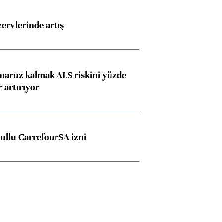
rvlerinde artış
 maruz kalmak ALS riskini yüzde
 artırıyor
şullu CarrefourSA izni