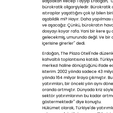
Başbakan Recep Tayyip Erdoğan, ''
bürokratik oligarşiyledir. Bürokratik 
ıstıraplar yaşattığını çok iyi bilen b
aşabildik mi? Hayır. Daha yapılması
ve aşacağız. Çünkü, bürokratın havası
dosyayı koyar rafa. Yani bir kere şu 
gelecekmiş, umurunda değil. Ve bir 
içerisine girerler'' dedi.
Erdoğan, The Plaza Oteli'nde düzenl
kahvaltılı toplantısına katıldı. Türki
merkezi haline dönüştüğünü ifade ed
isterim. 2002 yılında sadece 43 milya
yılında 164 milyar liraya çıkmıştır. B
yatırımları, bir önceki yılın aynı dö
oranda artmıştır. Dünyada kriz söyl
sektör yatırımlarının bu kadar artma
göstermektedir'' diye konuştu.
Hükümet olarak, Türkiye'de yatırımla