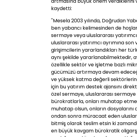
artmasına büyük önem verdiklerini 
kaydetti:
''Mesela 2003 yılında, Doğrudan Yaban
ben yabancı kelimesinden de hoşla
sermaye veya uluslararası yatırımcı
uluslararası yatırımcı ayrımına son v
girişimcilerin yararlandıkları her tü
aynı şekilde yararlanabilmektedir
özellikle sektör ve işletme bazlı mi
gücümüzü artırmaya devam edeceğiz. Tü
ve yüksek katma değerli sektörleri
için bu yatırım destek ajansını direk
özel sermaye, uluslararası sermaye
bürokratlarla, onları muhatap etmey
muhatap olsun, onların dosyalarını aja
ondan sonra müracaat eden ulusla
bitmiş olarak teslim etsin ki zaman
en büyük kavgam bürokratik oligarşiy