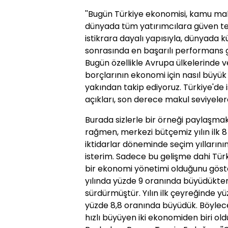
''Bugün Türkiye ekonomisi, kamu mal
dünyada tüm yatırımcılara güven te
istikrara dayalı yapısıyla, dünyada k
sonrasında en başarılı performans 
Bugün özellikle Avrupa ülkelerinde 
borçlarının ekonomi için nasıl büyük
yakından takip ediyoruz. Türkiye'de
açıkları, son derece makul seviyele
Burada sizlerle bir örneği paylaşmak 
rağmen, merkezi bütçemiz yılın ilk 8
iktidarlar döneminde seçim yıllarının
isterim. Sadece bu gelişme dahi Türk
bir ekonomi yönetimi olduğunu göster
yılında yüzde 9 oranında büyüdükten
sürdürmüştür. Yılın ilk çeyreğinde yüz
yüzde 8,8 oranında büyüdük. Böylece yı
hızlı büyüyen iki ekonomiden biri oldu