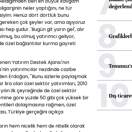
7
Geldiğimden beri en büyük kavgam
değerlen
oligarşinin neler yaptığını, ne tür
irisiyim. Henüz dört dörtlük bunu
8
 gereken çok şeyler var, ama aşıyoruz
 hep şudur. 'Bugün git yarın gel', alır
Grafikle
olmuş, bu olmuş yatırımcı geliyor,
de özel bağlantılar kurma gayreti
9
enen Yatırım Destek Ajansı'nın
Temmuz'd
ye'nin yatırımcılar nezdinde cazibe
en Erdoğan, ''Bunu sizlerle paylaşmak
10
r lira olan özel sektör yatırımları, 2010
u yılın ilk çeyreğinde de özel sektör
Dış ticare
nemine göre yüzde 50 gibi çok yüksek bir
entileri dolaşmasına rağmen, özel
sı, Türkiye gerçeğini açıkça
rın hem nicelik hem de nitelik olarak