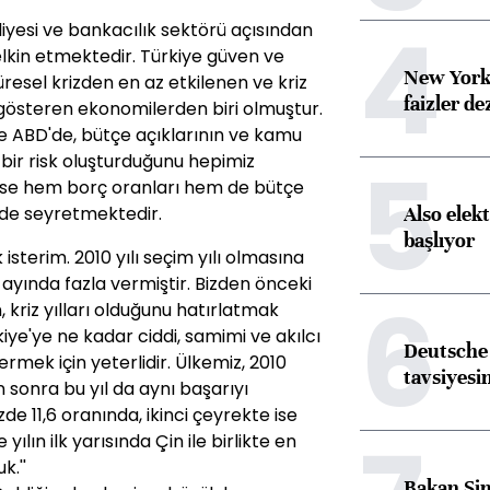
4
iyesi ve bankacılık sektörü açısından
lkin etmektedir. Türkiye güven ve
New York
üresel krizden en az etkilenen ve kriz
faizler d
gösteren ekonomilerden biri olmuştur.
ve ABD'de, bütçe açıklarının ve kamu
5
 bir risk oluşturduğunu hepimiz
 ise hem borç oranları hem de bütçe
Also elekt
rde seyretmektedir.
başlıyor
isterim. 2010 yılı seçim yılı olmasına
 ayında fazla vermiştir. Bizden önceki
6
, kriz yılları olduğunu hatırlatmak
iye'ye ne kadar ciddi, samimi ve akılcı
Deutsche 
mek için yeterlidir. Ülkemiz, 2010
tavsiyesin
 sonra bu yıl da aynı başarıyı
de 11,6 oranında, ikinci çeyrekte ise
lın ilk yarısında Çin ile birlikte en
k.''
Bakan Şim