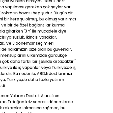
ı çok iyi bilen birisiyim. Henüz dört
aha yapılması gereken çok şeyler var.
rokratın havası hep şudur. 'Bugün git
ani bir kere şu olmuş, bu olmuş yatırımcı
 Ve bir de özel bağlantılar kurma
yola çıkarken '3 Y' ile mücadele diye
isi yolsuzluk, ikincisi yasaklar,
tık. Ve 3 dönemdir seçimleri
e halkımızın bize olan bu güvenidir.
ye mensuplarını ülkemizde gördükçe
 çok daha farklı bir şekilde artacaktır.''
kiye ile iş yapanlar veya Türkiye;de iş
rdır. Bu nedenle, ABD;li dostlarımızı
ya, Türkiye;de daha fazla yatırım
di.
enen Yatırım Destek Ajansı'nın
şbakan Erdoğan kriz sonrası dönemlerde
zlik rakamları olmasına rağmen, bu