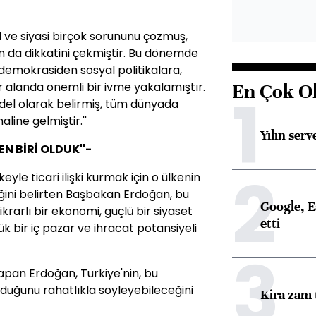
l ve siyasi birçok sorununu çözmüş,
n da dikkatini çekmiştir. Bu dönemde
 demokrasiden sosyal politikalara,
 alanda önemli bir ivme yakalamıştır.
En Çok O
1
del olarak belirmiş, tüm dünyada
aline gelmiştir.''
Yılın serv
EN BİRİ OLDUK''-
2
yle ticari ilişki kurmak için o ülkenin
iğini belirten Başbakan Erdoğan, bu
Google, Ea
ikrarlı bir ekonomi, güçlü bir siyaset
etti
k bir iç pazar ve ihracat potansiyeli
3
apan Erdoğan, Türkiye'nin, bu
 olduğunu rahatlıkla söyleyebileceğini
Kira zam 