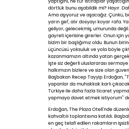
yaptığını, ne tür ıstıraplar yaşattığın
dörtlük bunu aşabildik mi? Hayır. D
Ama aşıyoruz ve aşacağız. Çünkü, bü
yarın gel', alır dosyayı koyar rafa. Y
geliyor, gelecekmiş, umurunda değil.
gayreti içerisine girerler. Onun için 
bizim bir başlığımız oldu. Bunun birinc
üçüncüsü yoksuluk ve yola böyle çık
kazanmamızın altında yatan gerçek d
İşte siz değerli uluslararası serma
halkımızın bizlere ve size olan güveni
Başbakan Recep Tayyip Erdoğan, ''Tür
yapanlar da muhakkak karlı çıkacakla
Türkiye ile daha fazla ticaret yapma
yapmaya davet etmek istiyorum'' de
Erdoğan, The Plaza Oteli'nde düzenl
kahvaltılı toplantısına katıldı. Ba
en geç telafi edilen rakamların işsi