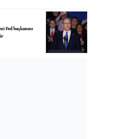
ni Fed başkanını
ir