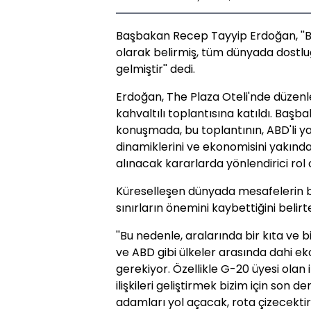
Başbakan Recep Tayyip Erdoğan, ''B
olarak belirmiş, tüm dünyada dostluğu
gelmiştir'' dedi.
Erdoğan, The Plaza Oteli'nde düzenl
kahvaltılı toplantısına katıldı. Baş
konuşmada, bu toplantının, ABD'li yatı
dinamiklerini ve ekonomisini yakın
alınacak kararlarda yönlendirici rol
Küreselleşen dünyada mesafelerin bi
sınırların önemini kaybettiğini beli
''Bu nedenle, aralarında bir kıta ve
ve ABD gibi ülkeler arasında dahi eko
gerekiyor. Özellikle G-20 üyesi olan
ilişkileri geliştirmek bizim için son 
adamları yol açacak, rota çizecektir,