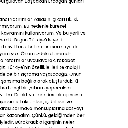
vurgulayan Başbakan Erdoğan, şunları
cı Yatırımlar Yasasını çıkarttık. Ki,
nmıyorum. Bu nedenle küresel
 kavramını kullanıyorum. Ve bu yerli ve
erdik. Bugün Türkiye'de yerli
rlü teşvikten uluslararası sermaye de
, ayrım yok. Önümüzdeki dönemde
kro reformlar uygulayarak, rekabet
rkiye'nin özellikle ileri teknolojili
nde de bir sıçrama yaşatacağız. Onun
t şahsıma bağlı olarak oluşturduk. Ki
 herhangi bir yatırım yapacaksa
elim. Direkt yatırım destek ajansıyla
nsımız takip etsin, işi bitirsin ve
rarası sermaye mensuplarına dosyayı
dan kazanalım. Çünkü, geldiğimden beri
ledir. Bürokratik oligarşinin neler