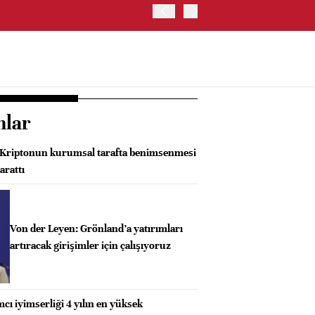
BORSA İSTANBUL'DA BIST
nlar
 Kriptonun kurumsal tarafta benimsenmesi
arattı
Von der Leyen: Grönland’a yatırımları
artıracak girişimler için çalışıyoruz
cı iyimserliği 4 yılın en yüksek