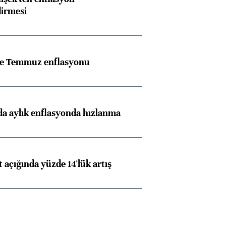
dirmesi
rle Temmuz enflasyonu
a aylık enflasyonda hızlanma
t açığında yüzde 14'lük artış