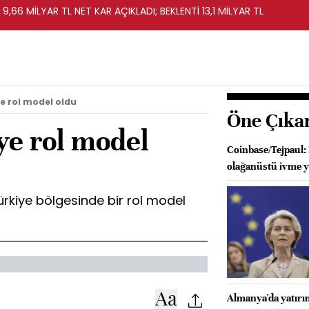
 9,66 MİLYAR TL NET KAR AÇIKLADI; BEKLENTİ 13,1 MİLYAR TL
e rol model oldu
Öne Çıka
ye rol model
Coinbase/Tejpaul:
olağanüstü ivme y
kiye bölgesinde bir rol model
Almanya'da yatırım