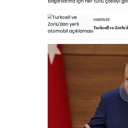
başarılarınız için her türlü çabayı gös
HABERLER
Turkcell ve Zorlu'