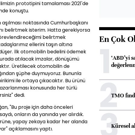
limizin prototipini tamalaması 2021'de
inde konuştu.
n aşılması noktasında Cumhurbaşkanı
mı belirtmek isterim. Hatta gerekiyorsa
örevlendireceğimi belirtmek
En Çok O
1
daşlarımız ellerini taşın altına
düşer. İlk otomobilin bedelini ödemek
‘ABD’yi s
n burada atılacak imzalar, dönüşümü
değerlen
ktır. Üretilecek otomobilin de
ağından şüphe duymuyoruz. Bununla
2
irikimi ile ortaya çıkacaktır. Bu ürünü
azarlanması konusunda her türlü
iniz" dedi.
TMO fındık
3
, "Bu proje için daha önceleri
saydı, onların da yanında yer alırdık.
örüne, yapay zekaya kadar her alanda
Küresel a
var" açıklamasını yaptı.