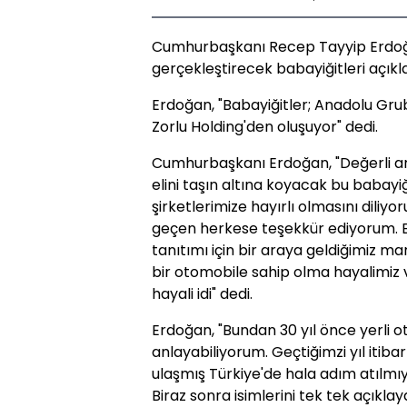
Cumhurbaşkanı Recep Tayyip Erdoğan
gerçekleştirecek babayiğitleri açıkla
Erdoğan, "Babayiğitler; Anadolu Grub
Zorlu Holding'den oluşuyor" dedi.
Cumhurbaşkanı Erdoğan, "Değerli ark
elini taşın altına koyacak bu babayiğ
şirketlerimize hayırlı olmasını dili
geçen herkese teşekkür ediyorum. B
tanıtımı için bir araya geldiğimiz ma
bir otomobile sahip olma hayalimiz va
hayali idi" dedi.
Erdoğan, "Bundan 30 yıl önce yerli o
anlayabiliyorum. Geçtiğimzi yıl itiba
ulaşmış Türkiye'de hala adım atılmıyo
Biraz sonra isimlerini tek tek açıkl