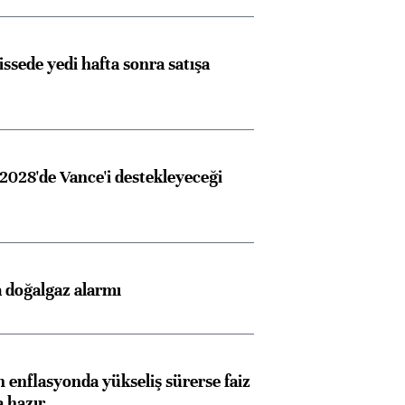
issede yedi hafta sonra satışa
2028'de Vance'i destekleyeceği
 doğalgaz alarmı
 enflasyonda yükseliş sürerse faiz
a hazır