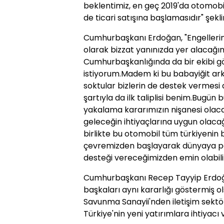
beklentimiz, en geç 2019'da otomobi
de ticari satışına başlamasıdır" şekl
Cumhurbaşkanı Erdoğan, "Engelleri
olarak bizzat yanınızda yer alacağı
Cumhurbaşkanlığında da bir ekibi g
istiyorum.Madem ki bu babayiğit arka
soktular bizlerin de destek vermesi 
şartıyla da ilk taliplisi benim.Bugü
yakalama kararımızın nişanesi olaca
geleceğin ihtiyaçlarına uygun olac
birlikte bu otomobil tüm türkiyenin b
çevremizden başlayarak dünyaya p
desteği vereceğimizden emin olabilirs
Cumhurbaşkanı Recep Tayyip Erdoğan
başkaları aynı kararlığı göstermiş ol
Savunma Sanayii'nden iletişim sekt
Türkiye'nin yeni yatırımlara ihtiyacı 