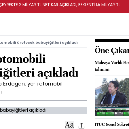
EYREKTE 2 MİLYAR TL NET KAR AÇIKLADI; BEKLENTİ 1,5 MİLYAR TL
tomobili üretecek babayiğitleri açıkladı
Öne Çıka
otomobili
Malezya Varlık F
ğitleri açıkladı
tahmini
Erdoğan, yerli otomobili
ı
ITUC Genel Sekrete