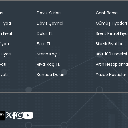
rı
Döviz Kurları
Canlı Borsa
Fiyatı
Döviz Çevirici
Gümüş Fiyatları
n Fiyatı
Dolar TL
Brent Petrol Fiya
iyatı
Euro TL
Bilezik Fiyatları
 Fiyatı
Sterin Kaç TL
BIST 100 Endeksi
yatı
Riyal Kaç TL
Altın Hesaplama
iyatı
Kanada Doları
Yüzde Hesapla