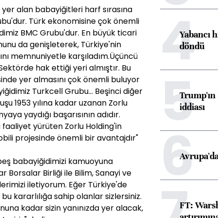
4
er alan babayiğitleri harf sırasına
ubu'dur. Türk ekonomisine çok önemli
idimiz BMC Grubu'dur. En büyük ticari
Yabancı h
unu da genişleterek, Türkiye'nin
döndü
rını memnuniyetle karşıladım.Üçüncü
Sektörde hak ettiği yeri almıştır. Bu
5
esinde yer almasını çok önemli buluyor
idimiz Turkcell Grubu... Beşinci diğer
Trump'ın 
luşu 1953 yılına kadar uzanan Zorlu
iddiası
nyaya yaydığı başarısının adıdır.
6
faaliyet yürüten Zorlu Holding'in
ili projesinde önemli bir avantajdır"
Avrupa'da
beş babayiğidimizi kamuoyuna
Borsalar Birliği ile Bilim, Sanayi ve
7
erimizi iletiyorum. Eğer Türkiye'de
u kararlılığa sahip olanlar sizlersiniz.
FT: Warsh
nuna kadar sizin yanınızda yer alacak,
artırımın