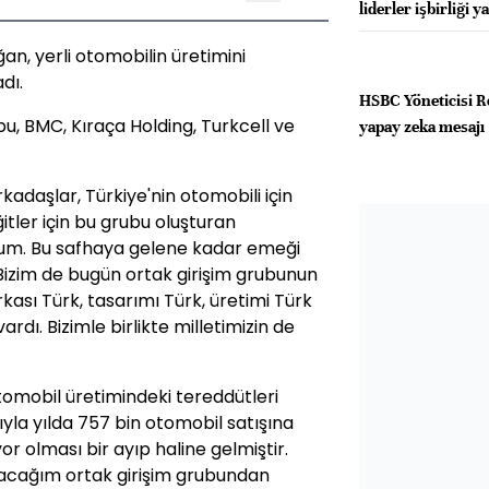
liderler işbirliği y
, yerli otomobilin üretimini
dı.
HSBC Yöneticisi R
u, BMC, Kıraça Holding, Turkcell ve
yapay zeka mesajı
adaşlar, Türkiye'nin otomobili için
itler için bu grubu oluşturan
yorum. Bu safhaya gelene kadar emeği
izim de bugün ortak girişim grubunun
rkası Türk, tasarımı Türk, üretimi Türk
rdı. Bizimle birlikte milletimizin de
tomobil üretimindeki tereddütleri
rıyla yılda 757 bin otomobil satışına
r olması bir ayıp haline gelmiştir.
ayacağım ortak girişim grubundan