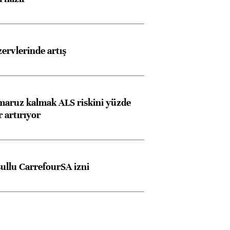
rvlerinde artış
 maruz kalmak ALS riskini yüzde
 artırıyor
şullu CarrefourSA izni