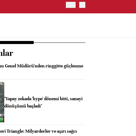
İRAN VE UMMAN, HÜRMÜZ 
OLUŞTURMAYI PLANLIYOR
nlar
onu Genel Müdürü'nden ringgitte güçlenme
"Yapay zekada 'hype' dönemi bitti, sanayi
dönüşümü başladı"
ri Triangle: Milyarderler ve aşırı sağcı