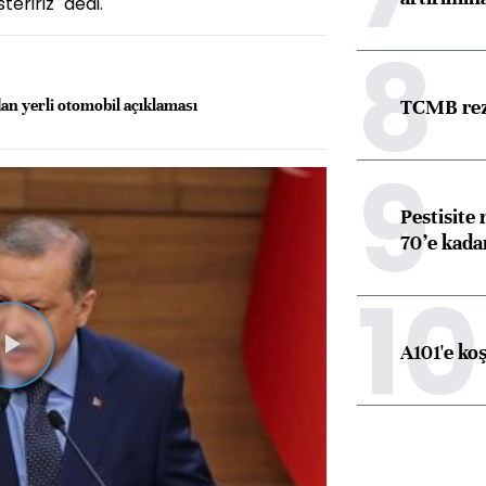
teririz" dedi.
8
TCMB reze
dan yerli otomobil açıklaması
9
Pestisite
70’e kadar
10
A101'e ko
Videoyu
Oynat