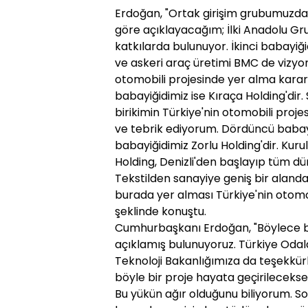
Erdoğan, "Ortak girişim grubumuzda y
göre açıklayacağım; İlki Anadolu Gr
katkılarda bulunuyor. İkinci babayiğ
ve askeri araç üretimi BMC de vizyon
otomobili projesinde yer alma kara
babayiğidimiz ise Kıraça Holding'dir. 
birikimin Türkiye'nin otomobili proj
ve tebrik ediyorum. Dördüncü babayiğ
babayiğidimiz Zorlu Holding'dir. Kuru
Holding, Denizli'den başlayıp tüm dü
Tekstilden sanayiye geniş bir alanda 
burada yer alması Türkiye'nin otomob
şeklinde konuştu.
Cumhurbaşkanı Erdoğan, "Böylece 
açıklamış bulunuyoruz. Türkiye Odalar 
Teknoloji Bakanlığımıza da teşekkürl
böyle bir proje hayata geçirilecekse b
Bu yükün ağır olduğunu biliyorum. So