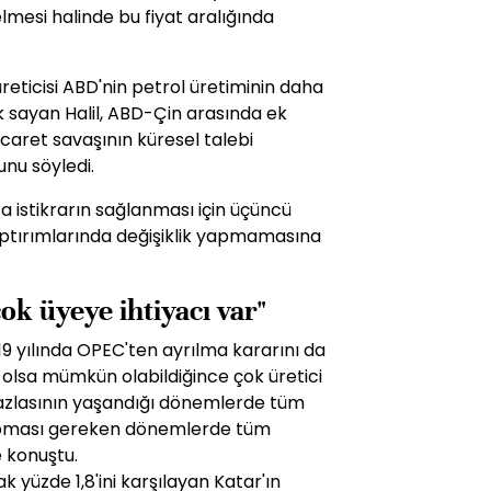
elmesi halinde bu fiyat aralığında
eticisi ABD'nin petrol üretiminin daha
k sayan Halil, ABD-Çin arasında ek
ticaret savaşının küresel talebi
unu söyledi.
ca istikrarın sağlanması için üçüncü
yaptırımlarında değişiklik yapmamasına
çok üyeye ihtiyacı var"
019 yılında OPEC'ten ayrılma kararını da
 olsa mümkün olabildiğince çok üretici
 fazlasının yaşandığı dönemlerde tüm
 yapması gereken dönemlerde tüm
e konuştu.
k yüzde 1,8'ini karşılayan Katar'ın