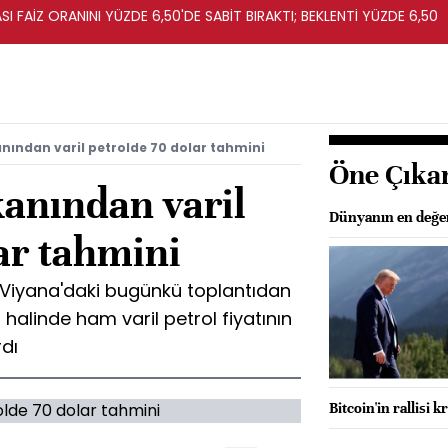
I FAİZ ORANINI YÜZDE 6,50'DE SABİT BIRAKTI; BEKLENTİ YÜZDE 6,50
nından varil petrolde 70 dolar tahmini
Öne Çıka
anından varil
Dünyanın en değerl
ar tahmini
, Viyana'daki bugünkü toplantıdan
 halinde ham varil petrol fiyatının
rdı
Bitcoin'in rallisi k