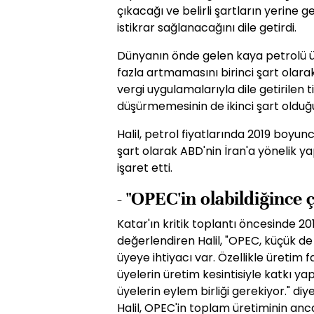
çıkacağı ve belirli şartların yerine g
istikrar sağlanacağını dile getirdi.
Dünyanın önde gelen kaya petrolü ür
fazla artmamasını birinci şart olara
vergi uygulamalarıyla dile getirilen 
düşürmemesinin de ikinci şart olduğ
Halil, petrol fiyatlarında 2019 boyun
şart olarak ABD'nin İran'a yönelik 
işaret etti.
- "OPEC'in olabildiğince 
Katar'ın kritik toplantı öncesinde 2
değerlendiren Halil, "OPEC, küçük de
üyeye ihtiyacı var. Özellikle üretim
üyelerin üretim kesintisiyle katkı
üyelerin eylem birliği gerekiyor." diy
Halil, OPEC'in toplam üretiminin anca