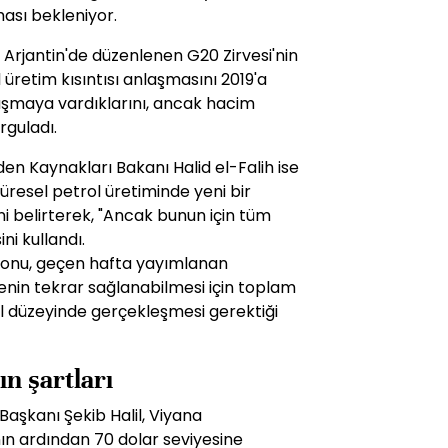
ası bekleniyor.
 Arjantin'de düzenlenen G20 Zirvesi'nin
üretim kısıntısı anlaşmasını 2019'a
laşmaya vardıklarını, ancak hacim
rguladı.
den Kaynakları Bakanı Halid el-Falih ise
üresel petrol üretiminde yeni bir
i belirterek, "Ancak bunun için tüm
ini kullandı.
nu, geçen hafta yayımlanan
enin tekrar sağlanabilmesi için toplam
ril düzeyinde gerçekleşmesi gerektiği
ın şartları
Başkanı Şekib Halil, Viyana
n ardından 70 dolar seviyesine