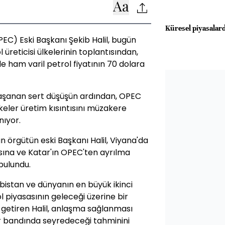
Küresel piyasalard
EC) Eski Başkanı Şekib Halil, bugün
üreticisi ülkelerinin toplantısından,
de ham varil petrol fiyatının 70 dolara
yaşanan sert düşüşün ardından, OPEC
keler üretim kısıntısını müzakere
ıyor.
 örgütün eski Başkanı Halil, Viyana'da
ına ve Katar'ın OPEC'ten ayrılma
bulundu.
bistan ve dünyanın en büyük ikinci
l piyasasının geleceği üzerine bir
getiren Halil, anlaşma sağlanması
lar bandında seyredeceği tahminini