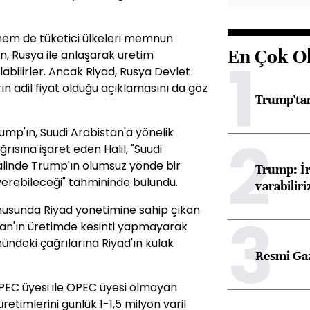
i hem de tüketici ülkeleri memnun
En Çok O
an, Rusya ile anlaşarak üretim
1
abilirler. Ancak Riyad, Rusya Devlet
rın adil fiyat olduğu açıklamasını da göz
Trump'tan
mp'ın, Suudi Arabistan'a yönelik
2
rısına işaret eden Halil, "Suudi
alinde Trump'ın olumsuz yönde bir
Trump: İr
verebileceği" tahmininde bulundu.
varabiliri
nusunda Riyad yönetimine sahip çıkan
3
tan'ın üretimde kesinti yapmayarak
nündeki çağrılarına Riyad'ın kulak
Resmi Ga
OPEC üyesi ile OPEC üyesi olmayan
üretimlerini günlük 1-1,5 milyon varil