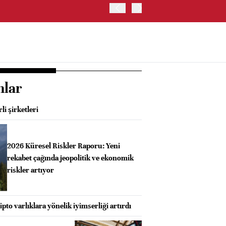
OYAK ÇİMENTO İKİNCİ ÇEY
nlar
i şirketleri
2026 Küresel Riskler Raporu: Yeni
rekabet çağında jeopolitik ve ekonomik
riskler artıyor
ripto varlıklara yönelik iyimserliği artırdı