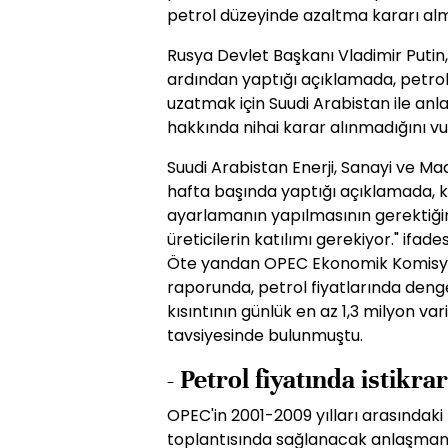
petrol düzeyinde azaltma kararı alm
Rusya Devlet Başkanı Vladimir Putin,
ardından yaptığı açıklamada, petrol 
uzatmak için Suudi Arabistan ile an
hakkında nihai karar alınmadığını vu
Suudi Arabistan Enerji, Sanayi ve Ma
hafta başında yaptığı açıklamada, k
ayarlamanın yapılmasının gerektiğin
üreticilerin katılımı gerekiyor." ifades
Öte yandan OPEC Ekonomik Komisyo
raporunda, petrol fiyatlarında deng
kısıntının günlük en az 1,3 milyon va
tavsiyesinde bulunmuştu.
- Petrol fiyatında istikrar
OPEC'in 2001-2009 yılları arasındaki 
toplantısında sağlanacak anlaşmanı