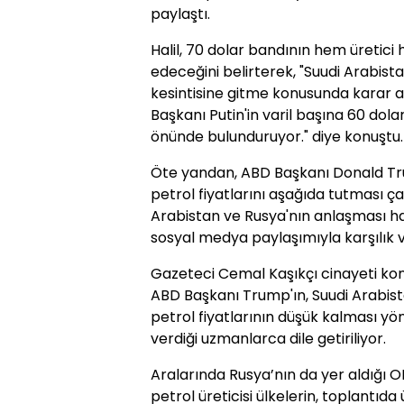
paylaştı.
Halil, 70 dolar bandının hem üretic
edeceğini belirterek, "Suudi Arabist
kesintisine gitme konusunda karar al
Başkanı Putin'in varil başına 60 dola
önünde bulunduruyor." diye konuştu.
Öte yandan, ABD Başkanı Donald Tru
petrol fiyatlarını aşağıda tutması çağ
Arabistan ve Rusya'nın anlaşması h
sosyal medya paylaşımıyla karşılık 
Gazeteci Cemal Kaşıkçı cinayeti ko
ABD Başkanı Trump'ın, Suudi Arabis
petrol fiyatlarının düşük kalması yö
verdiği uzmanlarca dile getiriliyor.
Aralarında Rusya’nın da yer aldığı 
petrol üreticisi ülkelerin, toplantıda 