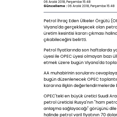
06 Aralık 2018, Perşembe 15:48
Güncelleme :
06 Aralık 2018, Perşembe 15:48
Petrol İhraç Eden Ülkeler Örgütü (OP
Viyana'da gerçekleşecek olan petrol 
üretim kesintisi kararı çıkması halin
çıkabileceğini belirtti.
Petrol fiyatlarında son haftalarda 
üyesi ile OPEC üyesi olmayan bazı ül
etmek üzere bugün Viyana'da toplan
AA muhabirinin sorularını cevaplayan
bugün düzenlenecek OPEC toplantıs
kararına ilişkin değerlendirmelerde 
OPEC'teki en büyük üretici Suudi Ara
petrol üreticisi Rusya'nın "ham petro
anlaşma sağlayacağı" görüşünü dile 
halinde petrol varil fiyatının 70 do