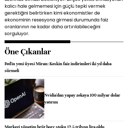
kalıcı hale gelmemesi için güçlü tepki vermek
gerektiğini belirtirken kimi ekonomistler de
ekonominin resesyona girmesi durumunda faiz
oranlarının ne kadar daha artırılabileceğini
sorguluyor.
Öne Çıkanlar
Fed'in yeni üyesi Miran: Keskin faiz indirimleri iki yıl daha
sürmeli
Nvidia'dan yapay zekaya 100 milyar dolar
yatırım
Merkezi yönetim brüt borç stoku 12,5 trilyon lira oldu