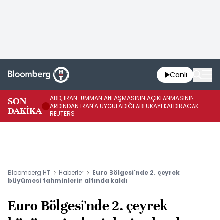
Canlı
ABD, İRAN-UMMAN ANLAŞMASININ AÇIKLANMASININ
AB
SON
ARDINDAN İRAN'A UYGULADIĞI ABLUKAYI KALDIRACAK -
GE
DAKİKA
REUTERS
UY
Bloomberg HT
Haberler
Euro Bölgesi'nde 2. çeyrek
büyümesi tahminlerin altında kaldı
Euro Bölgesi'nde 2. çeyrek