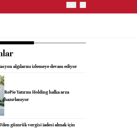
TRUMP: FAİZ ARTIRIMI 
nlar
asyon algılarını izlemeye devam ediyor
RePie Yatırım Holding halka arza
hazırlanıyor
D'den gümrük vergisi iadesi almak için