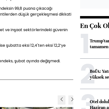
endeksin 99,8 puana çıkacağı
entilerden düşük gerçekleşmesi dikkati
En Çok O
1
t ve inşaat sektörlerindeki güvenin
Trump'tan
se şubatta eksi 12,4'ten eksi 12,2’ye
tamamen o
2
 endeks, şubat ayında değişmedi.
BofA: Yatı
yüksek se
3
Otel dolu
Haziran a