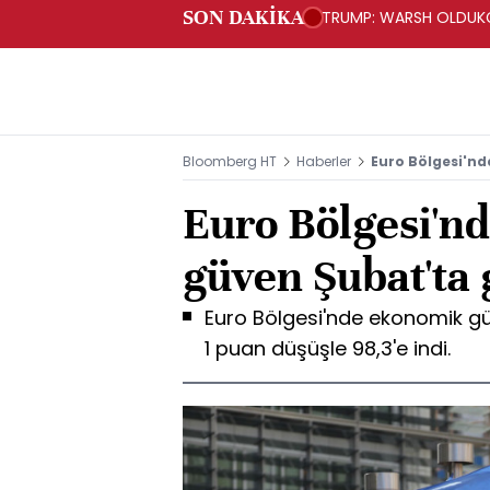
SON DAKİKA
TRUMP: WARSH OLDUKÇ
Bloomberg HT
Haberler
Euro Bölgesi'nd
Euro Bölgesi'n
güven Şubat'ta 
Euro Bölgesi'nde ekonomik gü
1 puan düşüşle 98,3'e indi.