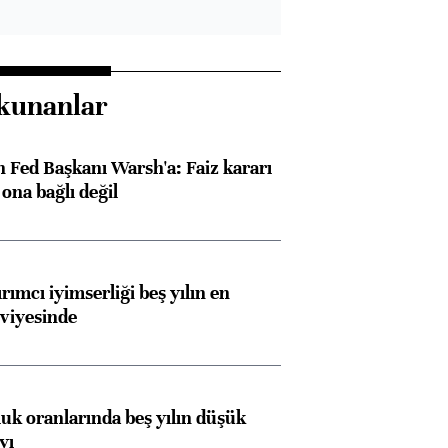
kunanlar
 Fed Başkanı Warsh'a: Faiz kararı
na bağlı değil
rımcı iyimserliği beş yılın en
viyesinde
luk oranlarında beş yılın düşük
yı