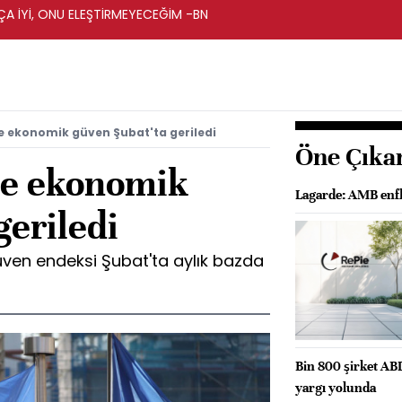
A İYİ, ONU ELEŞTİRMEYECEĞİM -BN
e ekonomik güven Şubat'ta geriledi
Öne Çıka
de ekonomik
Lagarde: AMB enfl
geriledi
ven endeksi Şubat'ta aylık bazda
Bin 800 şirket AB
yargı yolunda