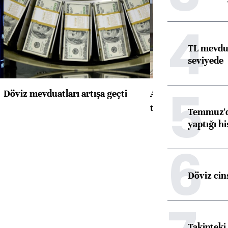
4
TL mevdua
seviyede
5
Döviz mevduatları artışa geçti
ABD'de konut başla
toparlandı
Temmuz'da
yaptığı hi
6
Döviz cins
Takipteki 