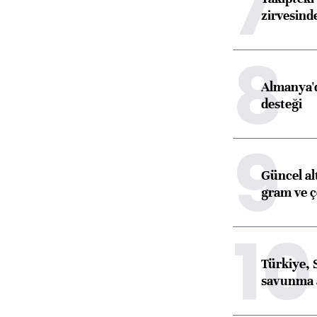
7
zirvesind
8
Almanya'd
desteği
9
Güncel al
gram ve ç
10
Türkiye, 
savunma 