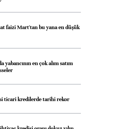
Almanya, Commerzbank
Ba
konusunda Unicredit ile
me
görüşmelere hazırlanıyor
t faizi Mart'tan bu yana en düşük
ngıçları
 yabancının en çok alım satım
sseler
i ticari kredilerde tarihi rekor
ihtiyaç kredisi oranı dokuz yılın