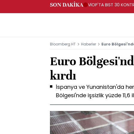
SON DAKİKA
VİOP'TA BIST 30 KONTR
Bloomberg HT
Haberler
Euro Bölgesi'nde 
Euro Bölgesi'nd
kırdı
İspanya ve Yunanistan'da her 4
Bölgesi'nde işsizlik yüzde 11,6 i