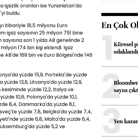
 işsizlik oranları ise Yunanistan'da
yi buldu.
En Çok O
yı itibariyle 18,5 milyonu Euro
1
 işsiz sayısının 25 milyon 751 bine
in sayısına son 1 yılda AB genelinde 2
Küresel p
ilyon 174 bin kişi eklendi. İşsiz
odaklandı
se AB'de 169 bin ve Euro Bölgesi'nde 146
2
Letonya'da yüzde 15,9, Portekiz'de yüzde
da yüzde 13,9, Litvanya'da yüzde 12,9,
Bloomberg
 kesiminde yüzde 12,2, İtalya ve
sayısı çıkt
yüzde 10,6, Polonya'da yüzde 10,1,
3
zde 8,4, Danimarka'da yüzde 8,1,
İsveç'te yüzde 7,8, Belçika'da yüzde 7,4,
ti'nde yüzde 6,8, Malta'da yüzde 6,4,
Yen kazanç
Lüksemburg'da yüzde 5,2 ve