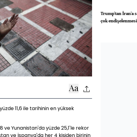
Trump'tan İran'a 
çok endişelenmesi
 yüzde 11,6 ile tarihinin en yüksek
5,8 ve Yunanistan'da yüzde 25,1'le rekor
nistan ve İspanya'da her 4 kişiden birinin