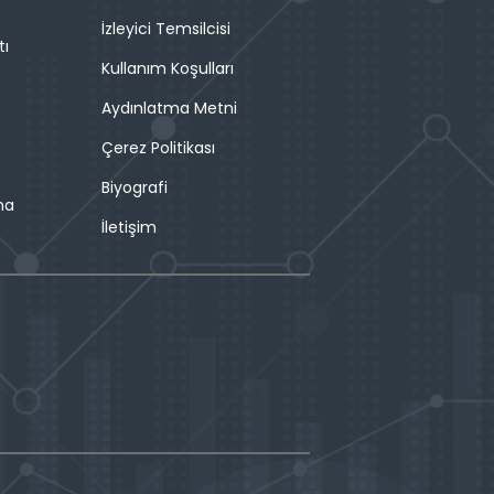
İzleyici Temsilcisi
tı
Kullanım Koşulları
Aydınlatma Metni
Çerez Politikası
Biyografi
ma
İletişim