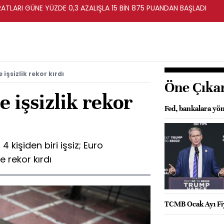
ATLARI GÜNE YÜZDE 0,3 AZALIŞLA 15 BİN 875 PUANDAN BAŞLADI
işsizlik rekor kırdı
Öne Çıka
e işsizlik rekor
Fed, bankalara yöne
 kişiden biri işsiz; Euro
le rekor kırdı
TCMB Ocak Ayı Fiy