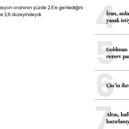
4
syon oranının yüzde 2,5'e gerilediğini
İran, anl
e 2,6 düzeyindeydi.
yasak ist
5
Goldman S
rezerv pa
6
Çin’in ih
7
Altın, ha
hazırlanı