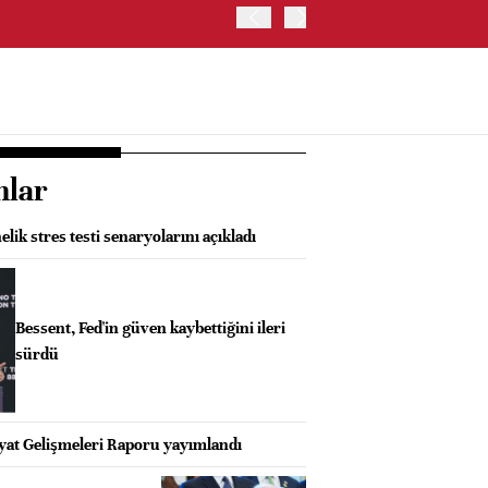
ALMANYA'DA SANAYİ ÜRETİ
nlar
lik stres testi senaryolarını açıkladı
Bessent, Fed'in güven kaybettiğini ileri
sürdü
at Gelişmeleri Raporu yayımlandı