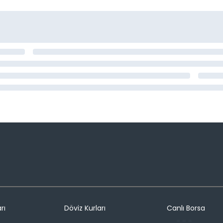
rı
Döviz Kurları
Canlı Borsa