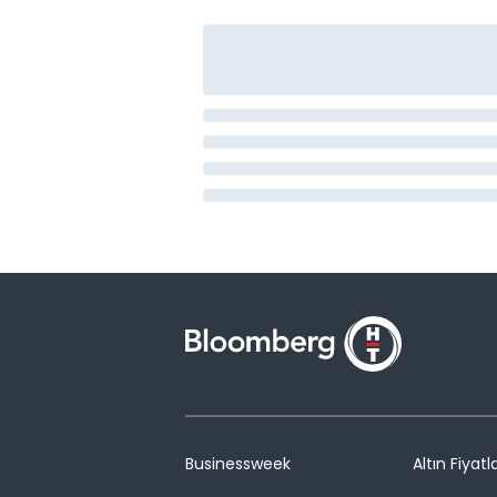
Businessweek
Altın Fiyatla