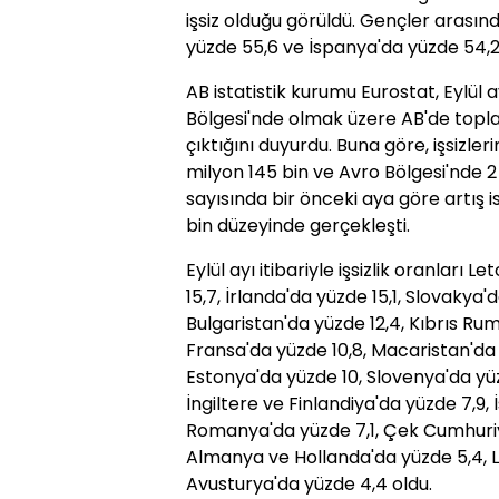
işsiz olduğu görüldü. Gençler arasında
yüzde 55,6 ve İspanya'da yüzde 54,2'
AB istatistik kurumu Eurostat, Eylül a
Bölgesi'nde olmak üzere AB'de toplam
çıktığını duyurdu. Buna göre, işsizler
milyon 145 bin ve Avro Bölgesi'nde 2 m
sayısında bir önceki aya göre artış i
bin düzeyinde gerçekleşti.
Eylül ayı itibariyle işsizlik oranları 
15,7, İrlanda'da yüzde 15,1, Slovakya'
Bulgaristan'da yüzde 12,4, Kıbrıs Rum
Fransa'da yüzde 10,8, Macaristan'da 
Estonya'da yüzde 10, Slovenya'da yü
İngiltere ve Finlandiya'da yüzde 7,9, 
Romanya'da yüzde 7,1, Çek Cumhuriye
Almanya ve Hollanda'da yüzde 5,4, 
Avusturya'da yüzde 4,4 oldu.