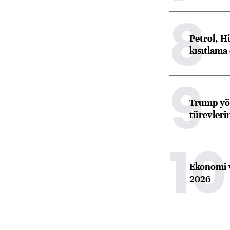
8
Petrol, H
kısıtlama
9
Trump yön
türevleri
10
Ekonomi v
2026