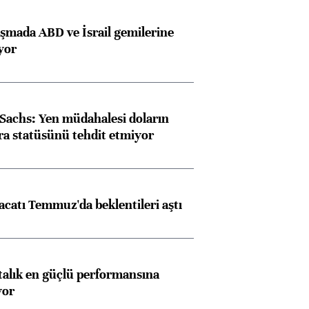
aşmada ABD ve İsrail gemilerine
iyor
achs: Yen müdahalesi doların
ra statüsünü tehdit etmiyor
racatı Temmuz'da beklentileri aştı
ftalık en güçlü performansına
yor