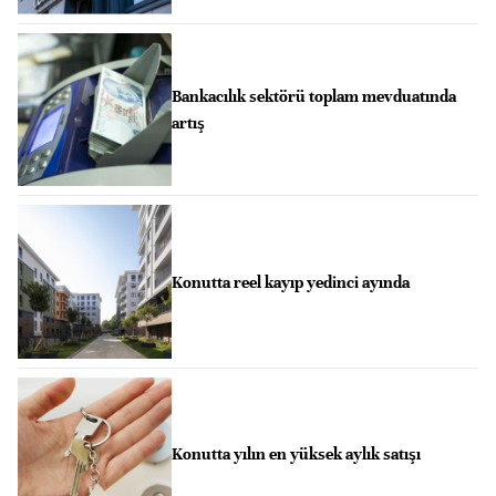
Bankacılık sektörü toplam mevduatında
artış
Konutta reel kayıp yedinci ayında
Konutta yılın en yüksek aylık satışı