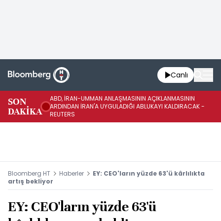
Canlı
ABD, İRAN-UMMAN ANLAŞMASININ AÇIKLANMASININ
AB
SON
ARDINDAN İRAN'A UYGULADIĞI ABLUKAYI KALDIRACAK -
GE
DAKİKA
REUTERS
UY
Bloomberg HT
Haberler
EY: CEO'ların yüzde 63'ü kârlılıkta
artış bekliyor
EY: CEO'ların yüzde 63'ü